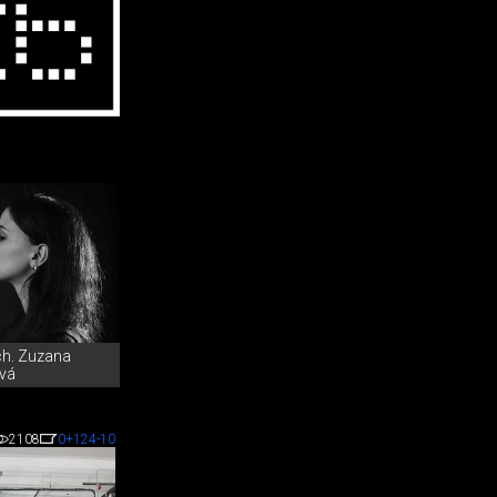
rch. Zuzana
vá
2108
0
+124
-10