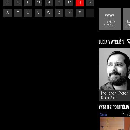
J
K
L
M
N
O
P
Q
R
S
T
U
V
W
X
Y
Z
navštív
k
stránku
te
ĽUDIA V ATELIÉRI
Ing. arch. Peter
Kukučka
VÝBER Z PORTFÓLIA
Diela
Red 