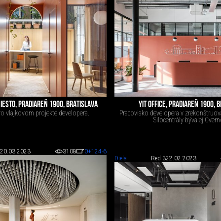
IESTO, PRADIAREŇ 1900, BRATISLAVA
YIT OFFICE, PRADIAREŇ 1900, 
 vlajkovom projekte developera.
Pracovisko developera v zrekonštruov
Silocentrály bývalej Cvern
20.03.2023
3108
0
+124
-6
Diela
Red 3
22.02.2023