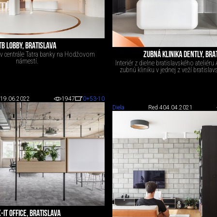
TB LOBBY, BRATISLAVA
ZUBNÁ KLINIKA DENTLY, BRA
 v centrále Tatra banky na Hodžovom
námestí.
Interiér z dielne bratislavského ateliéru
zubnú kliniku v jednej z veží bratisla
19.06.2022
1947
0
+53
-10
Diela
Red 4
04.04.2021
-IT OFFICE, BRATISLAVA