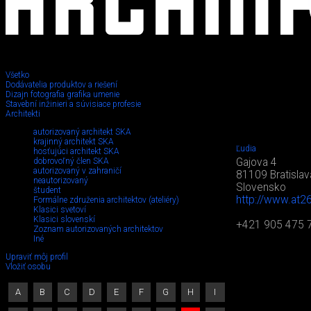
Všetko
Dodávatelia produktov a riešení
Dizajn fotografia grafika umenie
Stavební inžinieri a súvisiace profesie
Architekti
autorizovaný architekt SKA
krajinný architekt SKA
Ľudia
hosťujúci architekt SKA
dobrovoľný člen SKA
Gajova 4
autorizovaný v zahraničí
81109 Bratislav
neautorizovaný
Slovensko
študent
http://www.at2
Formálne združenia architektov (ateliéry)
Klasici svetoví
Klasici slovenskí
+421 905 475 
Zoznam autorizovaných architektov
Iné
Upraviť môj profil
Vložiť osobu
A
B
C
D
E
F
G
H
I