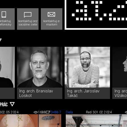
ontaktuj
kontaktuj cez
kontaktuj e-
lefonicky
sociálne siete
mailom
Ing. arch. Branislav
Ing. arch. Jaroslav
Ing. a
Loskot
Takáč
Vlžáko
 PRÁC
3
02.05.2024
1688
0
+88
-7
Diela
Red 3
01.02.2024