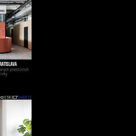
BRATISLAVA
aných priestoroch
ovky.
2583
0
+63
-12