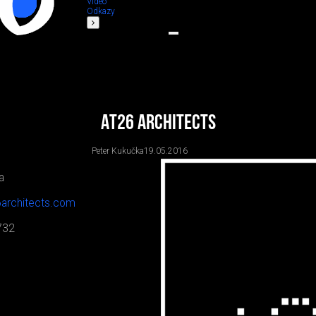
Video
Odkazy
AT26 architects
Peter Kukučka
19.05.2016
a
6architects.com
732