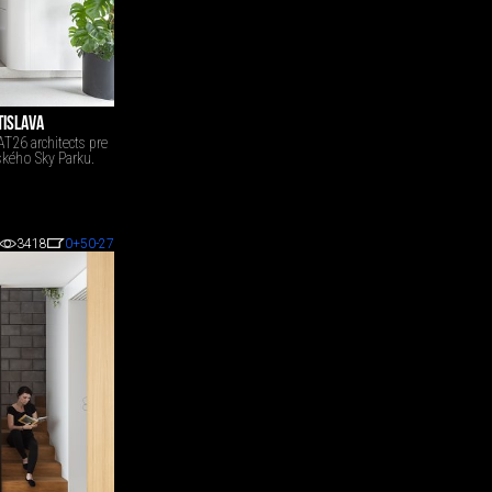
TISLAVA
 AT26 architects pre
vského Sky Parku.
3418
0
+50
-27