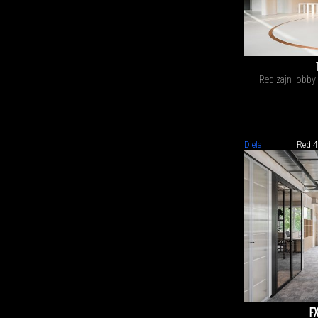
Redizajn lobby
Diela
Red 4
FX