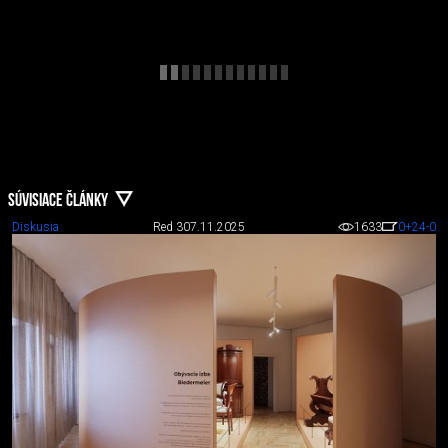
SÚVISIACE ČLÁNKY
Diskusia
Red 3
07.11.2025
1633
0
+24
-0