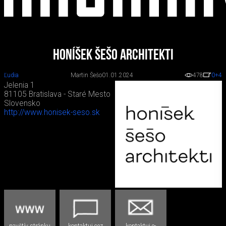
honíšek šešo architekti
Ľudia
Martin Šešo
01.01.2024
478
0
+4
Jelenia 1
81105 Bratislava - Staré Mesto
Slovensko
http://www.honisek-seso.sk
navštív stránku
kontaktuj cez
kontaktuj e-