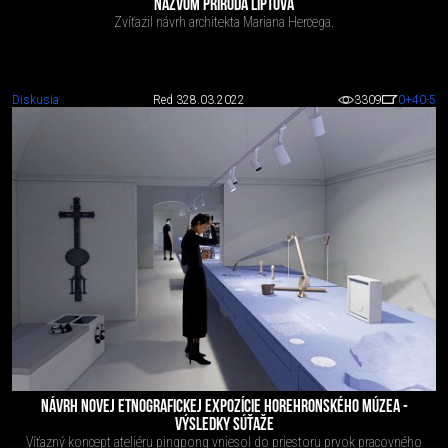
NÁZVOM PRÍRODA LIPTOVA
Zvíťazil návrh architekta Mariana Hercega.
Diskusia
Red 3
28.03.2022
3309
0
+40
-5
NÁVRH NOVEJ ETNOGRAFICKEJ EXPOZÍCIE HOREHRONSKÉHO MÚZEA -
VÝSLEDKY SÚŤAŽE
Víťazný koncept ateliéru pingpong vniesol do priestoru prvok pracovného