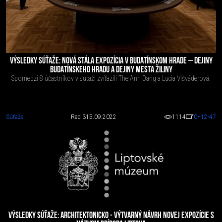
VÝSLEDKY SÚŤAŽE: NOVÁ STÁLA EXPOZÍCIA V BUDATÍNSKOM HRADE – DEJINY
BUDATÍNSKEHO HRADU A DEJINY MESTA ŽILINY
Spomedzi 8 účastníkov v súťaži zvíťazili The Anh Dang a Lucia Višváderová.
Súťaže
Red 3
15.09.2022
1114
0
+12
-47
VÝSLEDKY SÚŤAŽE: ARCHITEKTONICKO - VÝTVARNÝ NÁVRH NOVEJ EXPOZÍCIE S