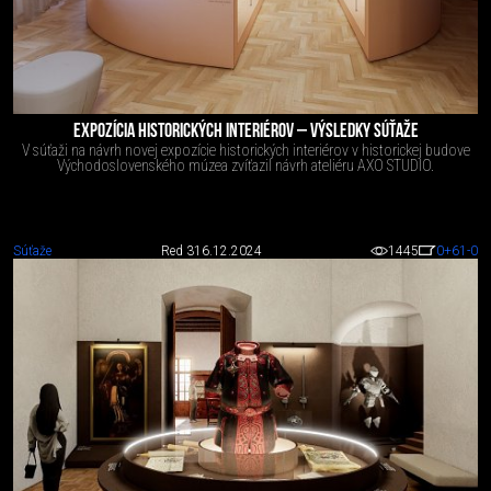
EXPOZÍCIA HISTORICKÝCH INTERIÉROV – VÝSLEDKY SÚŤAŽE
V súťaži na návrh novej expozície historických interiérov v historickej budove
Východoslovenského múzea zvíťazil návrh ateliéru AXO STUDIO.
Súťaže
Red 3
16.12.2024
1445
0
+61
-0