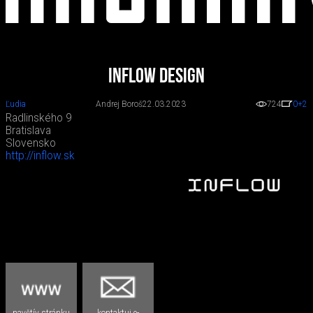
INFLOW DESIGN
Ľudia
Andrej Boroš
22.03.2023
724
0
+2
Radlinského 9
Bratislava
Slovensko
http://inflow.sk
navštív stránku
kontaktuj e-