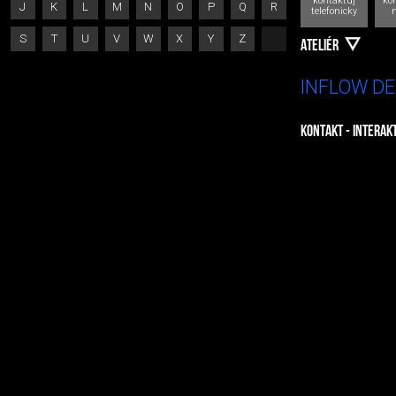
kontaktuj
kon
J
K
L
M
N
O
P
Q
R
telefonicky
S
T
U
V
W
X
Y
Z
ATELIÉR
INFLOW DE
KONTAKT - INTERAK