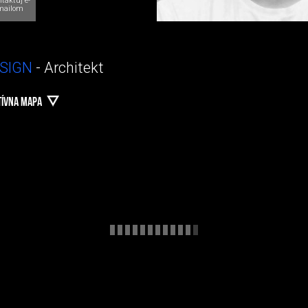
taktuj e-
mailom
SIGN
- Architekt
TÍVNA MAPA