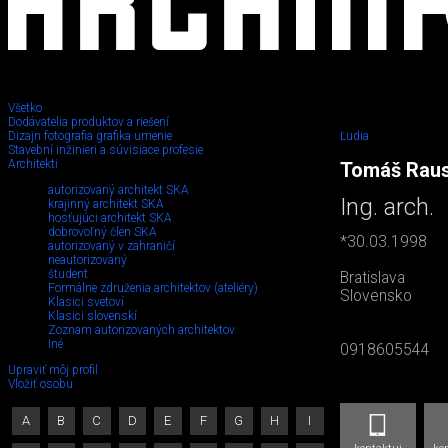
Všetko
Dodávatelia produktov a riešení
Dizajn fotografia grafika umenie
Ľudia
Stavební inžinieri a súvisiace profesie
Architekti
Tomáš Rau
autorizovaný architekt SKA
Ing. arch.
krajinný architekt SKA
hosťujúci architekt SKA
dobrovoľný člen SKA
*30.03.1998
autorizovaný v zahraničí
neautorizovaný
študent
Bratislava
Formálne združenia architektov (ateliéry)
Slovensko
Klasici svetoví
Klasici slovenskí
Zoznam autorizovaných architektov
Iné
0918605544
Upraviť môj profil
Vložiť osobu
A
B
C
D
E
F
G
H
I