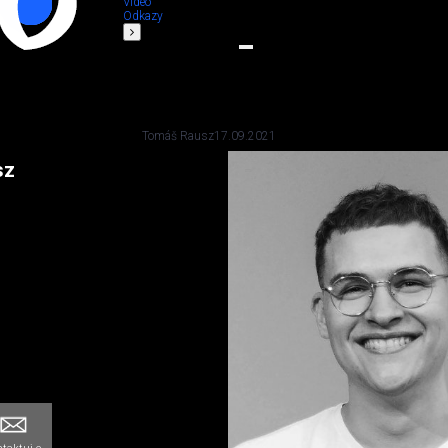
Video
Odkazy
Tomáš Rausz
17.09.2021
sz