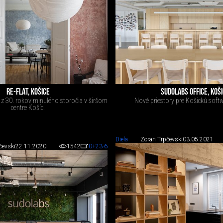
RE-FLAT, KOŠICE
SUDOLABS OFFICE, KOŠ
 z 30. rokov minulého storočia v širšom
Nové priestory pre Košickú softw
centre Košíc.
Diela
Zoran Trpčevski
03.05.2021
čevski
22.11.2020
1542
0
+23
-6