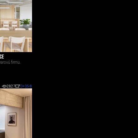
ICE
arovú firmu.
2827
0
+35
-8