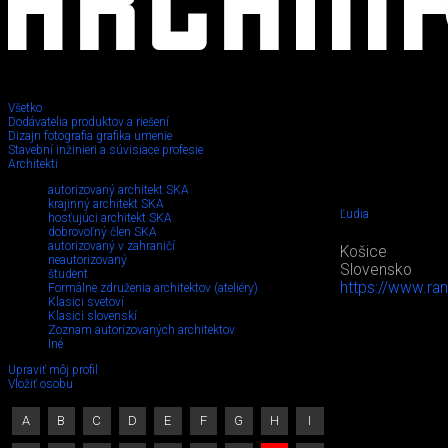
Všetko
Dodávatelia produktov a riešení
Dizajn fotografia grafika umenie
Stavební inžinieri a súvisiace profesie
Architekti
autorizovaný architekt SKA
krajinný architekt SKA
Ľudia
hosťujúci architekt SKA
dobrovoľný člen SKA
autorizovaný v zahraničí
Košice
neautorizovaný
Slovensko
študent
https://www.ran
Formálne združenia architektov (ateliéry)
Klasici svetoví
Klasici slovenskí
Zoznam autorizovaných architektov
Iné
Upraviť môj profil
Vložiť osobu
A
B
C
D
E
F
G
H
I