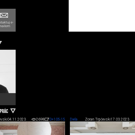
taktuj e-
mailom
 PRÁC
evski
04.11.2023
2698
0
+105
-15
Diela
Zoran Trpčevski
17.03.2023