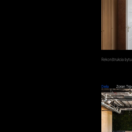
Rekonštrukcia bytu
Diela
Zoran Trp