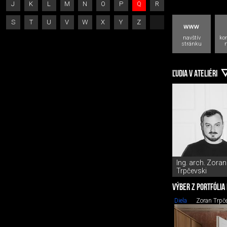
J
K
L
M
N
O
P
Q
R
S
T
U
V
W
X
Y
Z
navštív
kon
stránku
ĽUDIA V ATELIÉRI
Ing. arch. Zoran
Trpčevski
VÝBER Z PORTFÓLIA
Diela
Zoran Trpč