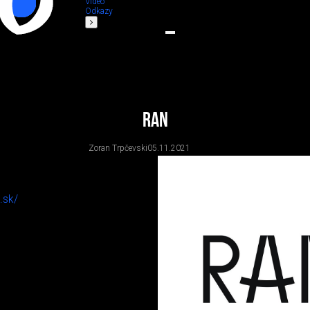
Video
Odkazy
RAN
Zoran Trpčevski
05.11.2021
.sk/