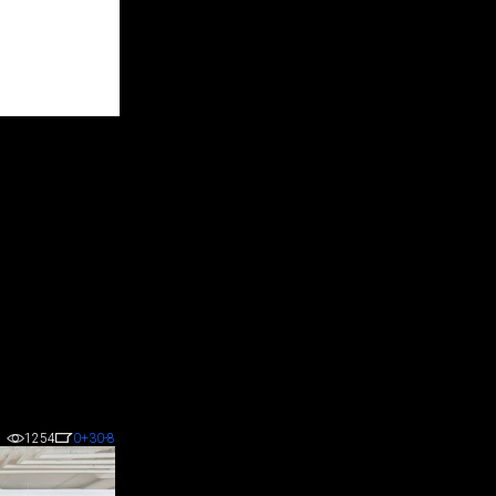
1254
0
+30
-8