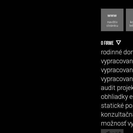
navštív
k
stránku
te
O FIRME
rodinné do
vypracovan
vypracovan
vypracovan
audit proje
obhliadky e
statické p
konzultačn
možnosť vy