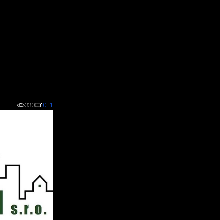
330
0
+1