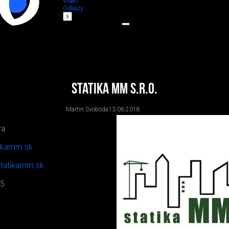
Video
Odkazy
statika MM s.r.o.
Martin Svoboda
13.06.2018
va
tikamm.sk
statikamm.sk
55