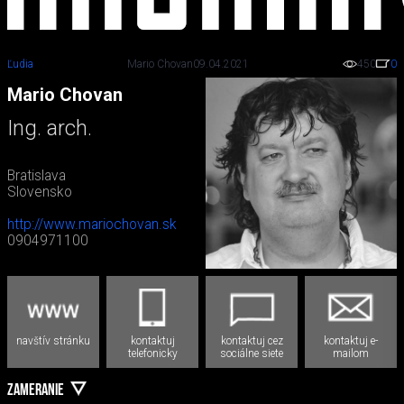
Ľudia
Mario Chovan
09.04.2021
450
0
Mario Chovan
Ing. arch.
Bratislava
Slovensko
http://www.mariochovan.sk
0904971100
navštív stránku
kontaktuj
kontaktuj cez
kontaktuj e-
telefonicky
sociálne siete
mailom
ZAMERANIE