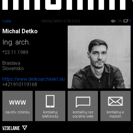
Ľudia
Michal Detko
10.06.2015
1380
0
Michal Detko
Ing. arch.
*23.11.1989
Braislava
Slovensko
https://www.detkoarchitekt.sk/
+421910119168
navštív stránku
kontaktuj
kontaktuj cez
kontaktuj e-
telefonicky
sociálne siete
mailom
VZDELANIE