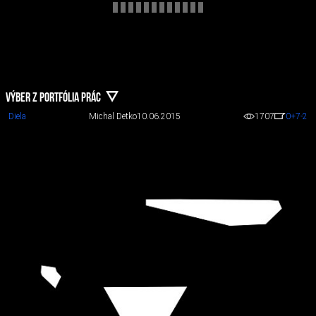
VÝBER Z PORTFÓLIA PRÁC
Diela
Michal Detko
10.06.2015
1707
0
+7
-2