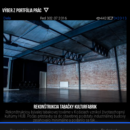
VÝBER Z PORTFÓLIA PRÁC
Diela
Red 3
02.07.2016
4420
0
+20
-13
REKONŠTRUKCIA TABAČKY KULTURFABRIK
Rekonštrukciou bývalej tabakovej továrne v Košiciach vznikol životaschopný
kultúrny HUB. Počas prestavby sa do stavebnej podstaty industriálnej budovy
zasahovalo minimálne a podarilo sa tak...