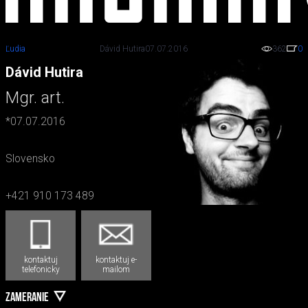
Ľudia
Dávid Hutira
07.07.2016
362
0
Dávid Hutira
Mgr. art.
*07.07.2016
Slovensko
+421 910 173 489
kontaktuj
kontaktuj e-
telefonicky
mailom
ZAMERANIE