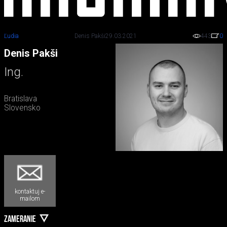
Ľudia
Denis Pakši
29.03.2021
443
0
Denis Pakši
Ing.
Bratislava
Slovensko
kontaktuj e-
mailom
ZAMERANIE