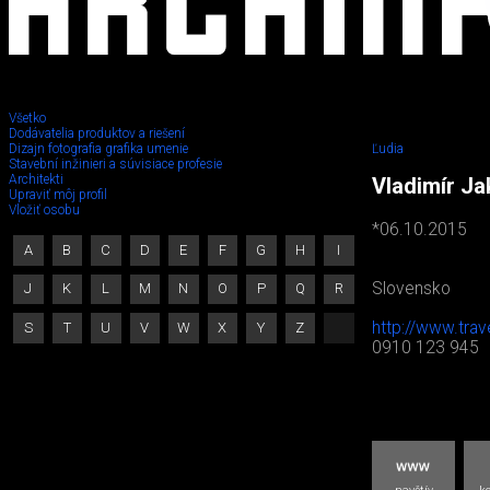
Všetko
Dodávatelia produktov a riešení
Dizajn fotografia grafika umenie
Ľudia
Stavební inžinieri a súvisiace profesie
Architekti
Vladimír Ja
Upraviť môj profil
Vložiť osobu
*06.10.2015
A
B
C
D
E
F
G
H
I
Slovensko
J
K
L
M
N
O
P
Q
R
http://www.trav
S
T
U
V
W
X
Y
Z
0910 123 945