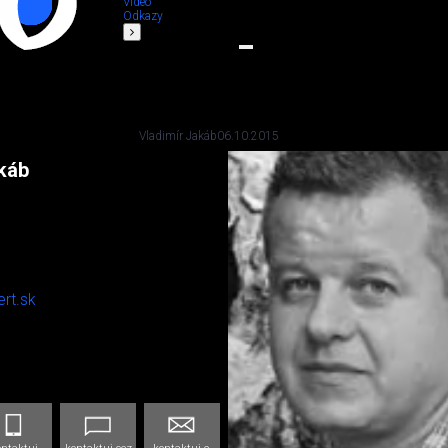
Video
Odkazy
Vladimír Jakáb
06.10.2015
káb
ert.sk