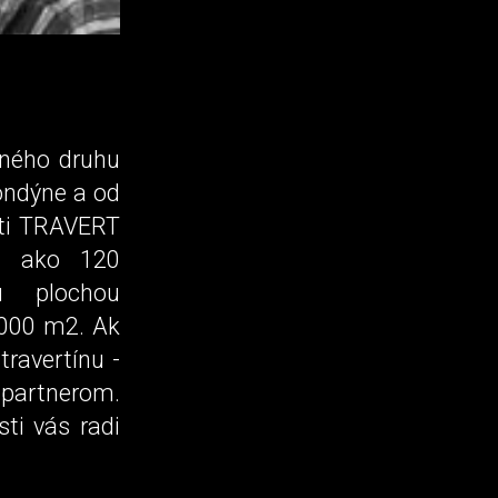
dného druhu
ondýne a od
sti TRAVERT
ac ako 120
ou plochou
 000 m2. Ak
ravertínu -
partnerom.
ti vás radi