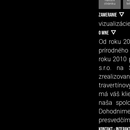
navštív
k
stránku
te
ZAMERANIE
vizualizáci
O MNE
Od roku 20
prírodného
roku 2010 
s.r.o. na
zrealizov
travertíno
má váš kli
naša spol
Dohodnime 
presvedčím
KONTAKT - INTERAK