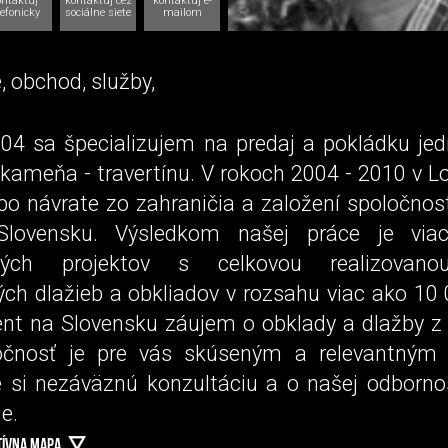
ontaktuj
kontaktuj cez
kontaktuj e-
lefonicky
sociálne siete
mailom
e, obchod, služby,
04 sa špecializujem na predaj a pokládku je
 kameňa - travertínu. V rokoch 2004 - 2010 v L
po návrate zo zahraničia a založení spoločno
 Slovensku. Výsledkom našej práce je vi
aných projektov s celkovou realizovan
vých dlažieb a obkliadov v rozsahu viac ako 10
ent na Slovensku záujem o obklady a dlažby z t
očnosť je pre vás skúseným a relevantným 
si nezáväznú konzultáciu a o našej odbornos
e.
TÍVNA MAPA