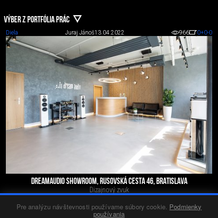
VÝBER Z PORTFÓLIA PRÁC
Diela
Juraj Jánoš
13.04.2022
966
0
+0
-0
DREAMAUDIO SHOWROOM, RUSOVSKÁ CESTA 46, BRATISLAVA
Dizajnový zvuk
Pre analýzu návštevnosti používame súbory cookie.
Podmienky
používania