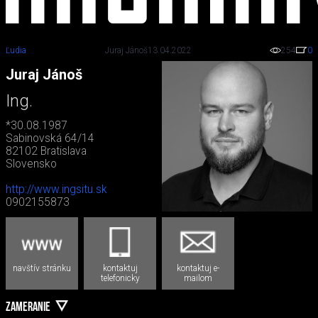
Ľudia
Juraj Jánoš
13.04.2022
254
0
Juraj Jánoš
Ing.
*30.08.1987
Sabinovská 64/14
82102 Bratislava
Slovensko
http://www.ingsitu.sk
0902155873
navštív stránku
kontaktuj
kontaktuj e-
telefonicky
mailom
ZAMERANIE