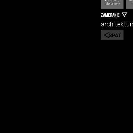
kontaktuj
kon
telefonicky
ZAMERANIE
architektúra
SPÄŤ