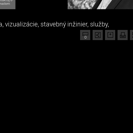
taktuj e-
mailom
, vizualizácie, stavebný inžinier, služby,
0