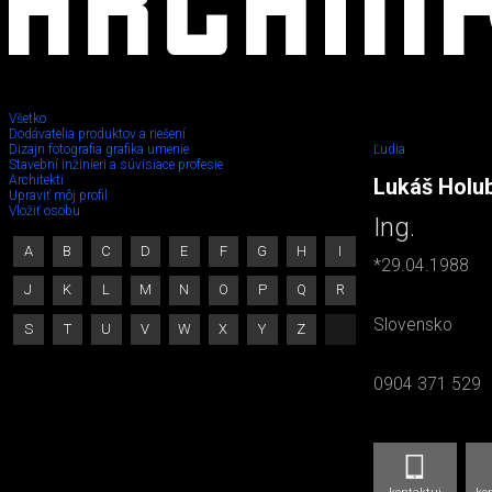
Všetko
Dodávatelia produktov a riešení
Dizajn fotografia grafika umenie
Ľudia
Stavební inžinieri a súvisiace profesie
Architekti
Lukáš Holu
Upraviť môj profil
Vložiť osobu
Ing.
A
B
C
D
E
F
G
H
I
*29.04.1988
J
K
L
M
N
O
P
Q
R
Slovensko
S
T
U
V
W
X
Y
Z
0904 371 529