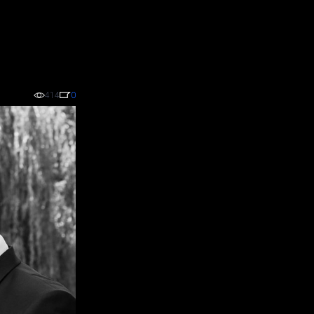
414
0