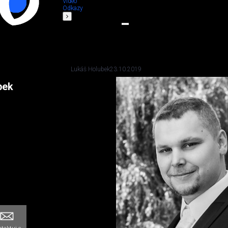
Video
Odkazy
Lukáš Holubek
23.10.2019
bek