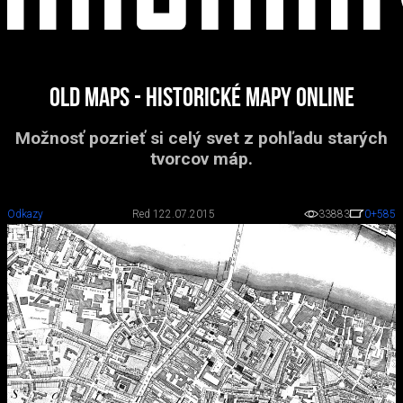
Old Maps - historické mapy online
Možnosť pozrieť si celý svet z pohľadu starých
tvorcov máp.
Odkazy
Red 1
22.07.2015
33883
0
+585