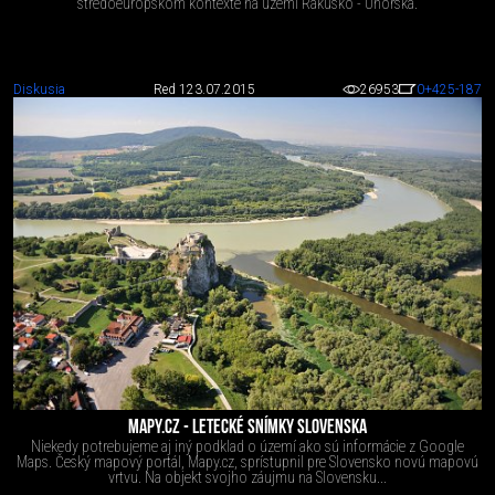
stredoeurópskom kontexte na území Rakúsko - Uhorska.
Diskusia
Red 1
23.07.2015
26953
0
+425
-187
MAPY.CZ - LETECKÉ SNÍMKY SLOVENSKA
Niekedy potrebujeme aj iný podklad o území ako sú informácie z Google
Maps. Český mapový portál, Mapy.cz, sprístupnil pre Slovensko novú mapovú
vrtvu. Na objekt svojho záujmu na Slovensku...