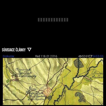
SÚVISIACE ČLÁNKY
Diskusia
Red 1
18.01.2016
5261
0
+53
-33