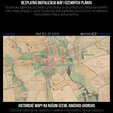
BEZPLATNÁ DIGITALIZÁCIA MÁP I ÚZEMNÝCH PLÁNOV
Slovenská agentúra životného prostredia sa pri príležitosti Medzinárodného
roku mapy pripája k výzve Slovenskej kartografickej spoločnosti na záchranu
historických máp a dokumentov.
Knižnica
Red 3
22.07.2015
20453
0
+182
-85
HISTORICKÉ MAPY NA NAŠOM ÚZEMÍ, RAKÚSKO-UHORSKO
Užitočné nástroje na výskum a overenie historického vývoja lokality v