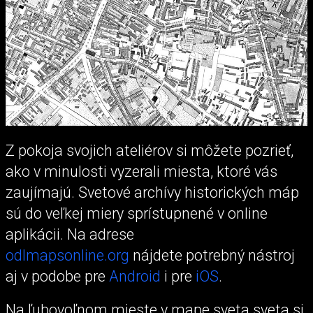
Z pokoja svojich ateliérov si môžete pozrieť,
ako v minulosti vyzerali miesta, ktoré vás
zaujímajú. Svetové archívy historických máp
sú do veľkej miery sprístupnené v online
aplikácii. Na adrese
odlmapsonline.org
nájdete potrebný nástroj
aj v podobe pre
Android
i pre
iOS
.
Na ľubovoľnom mieste v mape sveta sveta si