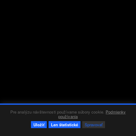
Pre analýzu návštevnosti používame súbory cookie.
Podmienky
používania
Uložiť
Len štatistické
Spravovať