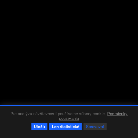
Pre analýzu návštevnosti používame súbory cookie.
Podmienky
používania
Uložiť
Len štatistické
Spravovať