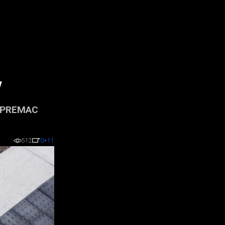
y
ti PREMAC
512
0
+11