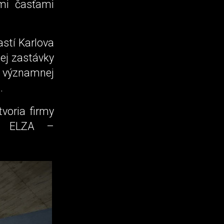
mi časťami
stí Karlova
nej zastávky
a významnej
.
voria firmy
 a ELZA –