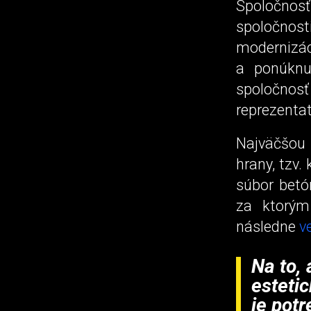
Spoločno
spoločnos
modernizá
a ponúknut
spoločno
reprezentat
Najväčšou 
hrany, tzv.
súbor betó
za ktorým
následne
v
Na to, 
estetic
je pot