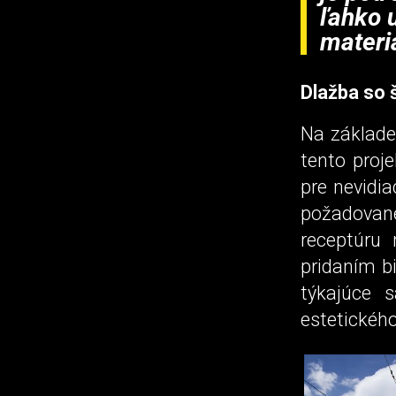
ľahko 
materi
Dlažba so 
Na základe
tento proj
pre nevidia
požadovan
receptúru 
pridaním b
týkajúce 
estetického