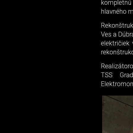
kompletnú
hlavného me
Rekonštruk
Ves a Dúbra
električie
rekonštruk
Realizátor
TSS Grad
Elektromon