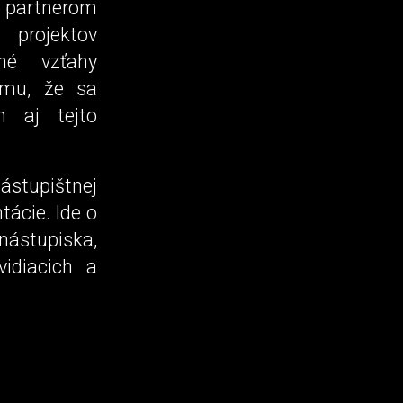
partnerom
 projektov
dné vzťahy
tomu, že sa
 aj tejto
ástupištnej
tácie. Ide o
nástupiska,
idiacich a