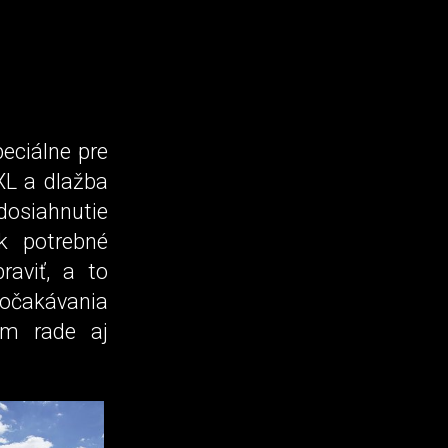
eciálne pre
XL a dlažba
 dosiahnutie
k potrebné
raviť, a to
 očakávania
om rade aj