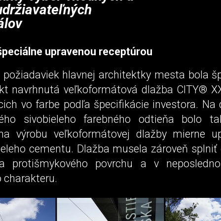
udržiavateľných
álov
špeciálne upravenou receptúrou
 požiadaviek hlavnej architektky mesta bola šp
ekt navrhnutá veľkoformátová dlažba CITY® X
cich vo farbe podľa špecifikácie investora. Na
ého sivobieleho farebného odtieňa bolo ta
na výrobu veľkoformátovej dlažby mierne up
ieleho cementu. Dlažba musela zároveň splniť
sa protišmykového povrchu a v neposledn
 charakteru.