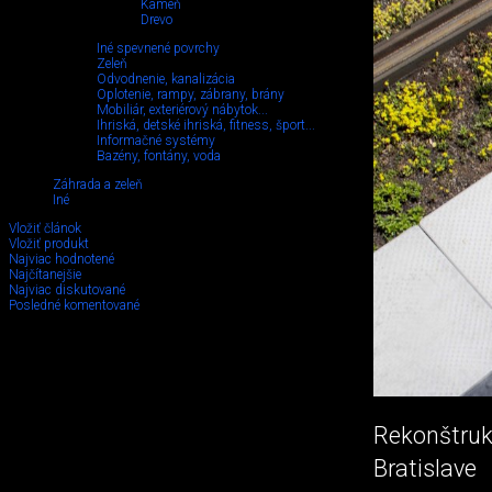
Kameň
Drevo
Iné spevnené povrchy
Zeleň
Odvodnenie, kanalizácia
Oplotenie, rampy, zábrany, brány
Mobiliár, exteriérový nábytok...
Ihriská, detské ihriská, fitness, šport...
Informačné systémy
Bazény, fontány, voda
Záhrada a zeleň
Iné
Vložiť článok
Vložiť produkt
Najviac hodnotené
Najčítanejšie
Najviac diskutované
Posledné komentované
Rekonštruk
Bratislav