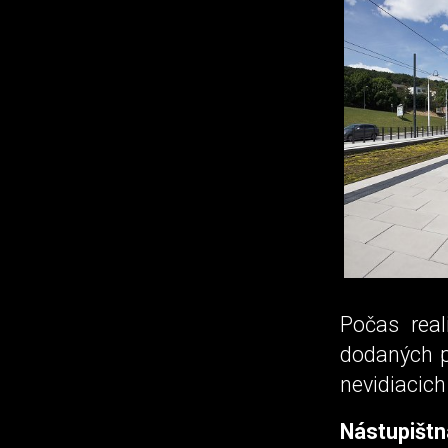
Počas rea
dodaných p
nevidiacich 
Nástupištn