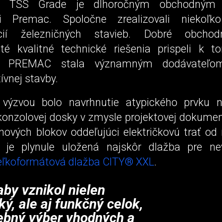
sť TSS Grade je dlhoročným obchodným 
ti Premac. Spoločne zrealizovali niekoľko
cií železničných stavieb. Dobré obcho
é kvalitné technické riešenia prispeli k 
sť PREMAC stala významným dodávateľom
ívnej stavby.
výzvou bolo navrhnutie atypického prvku n
 konzolovej dosky v zmysle projektovej dokumen
nových blokov oddeľujúci električkovú trať od 
 je plynule uložená najskôr dlažba pre nev
eľkoformátová dlažba CITY® XXL
.
aby vznikol nielen
ký, ale aj funkčný celok,
rebný výber vhodných a