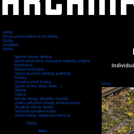
Všetko
Ponuka pre architektov a ich ateliéry
Služby
Zariadenie
Stavba
Spodná stavba, základy
Nosné konštrukcie, murovacie materiály, stropné
Individu
konštrukcie
Deliace konštrukcie
Úpravy povrchov, obklady, podhľady
Podlahy
Obvodový plášť budovy
Firmy
Výplne otvorov (okná, dvere, ...)
Strecha
Izolácie
Schody, rampy, zábradlia, mostíky
Výťahy, pohyblivé schody, dvihacie plošiny
Stavebná chémia, lepidlá
Technické zariadenie budov
Okolie budovy, verejné priestranstvá
Dlažby
Betón