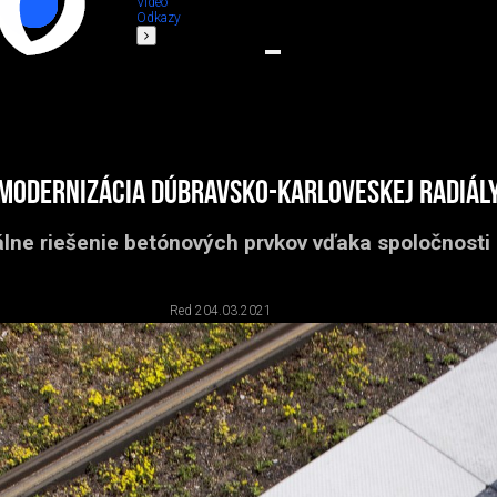
Video
Odkazy
Modernizácia Dúbravsko-karloveskej radiál
álne riešenie betónových prvkov vďaka spoločnos
Red 2
04.03.2021