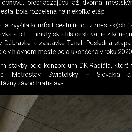
 obnovu, prechádzajúcu až dvoma mestský
sta, bola rozdelená na niekoľko etáp.
cia zvýšila komfort cestujúcich z mestských ča
vka a o tri minúty skrátila cestovanie z koneč
k v Dúbravke k zastávke Tunel. Posledná etap
cie v hlavnom meste bola ukončená v roku 2020
om stavby bolo konzorcium DK Radiála, ktoré t
e, Metrostav, Swietelsky – Slovakia
tážny závod Bratislava.