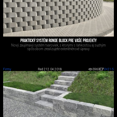
PRAKTICKÝ SYSTÉM RONDE BLOCK PRE VAŠE PROJEKTY
Nový zaujímavý systém tvaroviek, s ktorými s ľahkosťou aj suchým
spôsobom zrealizujete exteriériérové úpravy
Firmy
Red 2
12.04.2018
3960
0
+21
-5