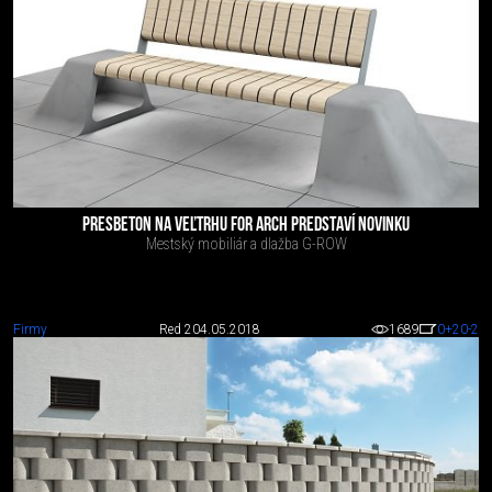
PRESBETON NA VEĽTRHU FOR ARCH PREDSTAVÍ NOVINKU
Mestský mobiliár a dlažba G-ROW
Firmy
Red 2
04.05.2018
1689
0
+20
-2