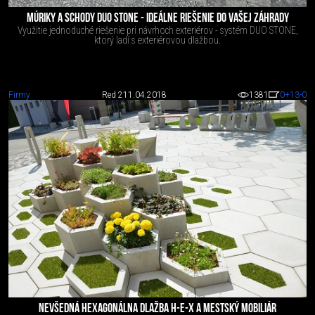
MÚRIKY A SCHODY DUO STONE - IDEÁLNE RIEŠENIE DO VAŠEJ ZÁHRADY
Využitie jednoduché riešenie pri návrhoch exteriérov - systém DUO STONE,
ktorý ladí s exteriérovou dlažbou.
Firmy
Red 2
11.04.2018
1381
0
+13
-0
NEVŠEDNÁ HEXAGONÁLNA DLAŽBA H-E-X A MESTSKÝ MOBILIÁR