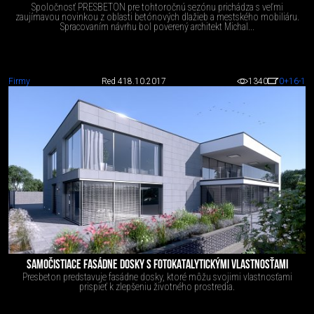
Spoločnosť PRESBETON pre tohtoročnú sezónu prichádza s veľmi
zaujímavou novinkou z oblasti betónových dlažieb a mestského mobiliáru.
Spracovaním návrhu bol poverený architekt Michal...
Firmy
Red 4
18.10.2017
1340
0
+16
-1
SAMOČISTIACE FASÁDNE DOSKY S FOTOKATALYTICKÝMI VLASTNOSŤAMI
Presbeton predstavuje fasádne dosky, ktoré môžu svojimi vlastnosťami
prispieť k zlepšeniu životného prostredia.