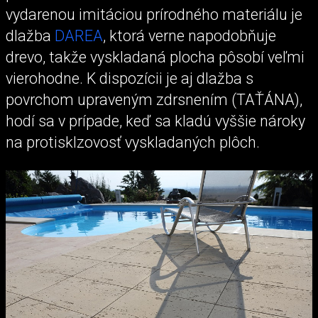
vydarenou imitáciou prírodného materiálu je
dlažba
DAREA
, ktorá verne napodobňuje
drevo, takže vyskladaná plocha pôsobí veľmi
vierohodne. K dispozícii je aj dlažba s
povrchom upraveným zdrsnením (TAŤÁNA),
hodí sa v prípade, keď sa kladú vyššie nároky
na protisklzovosť vyskladaných plôch.