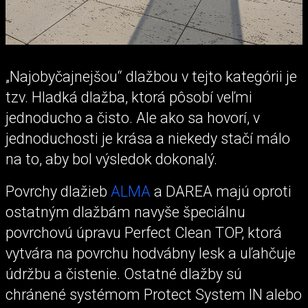
„Najobyčajnejšou“ dlažbou v tejto kategórii je
tzv. Hladká dlažba, ktorá pôsobí veľmi
jednoducho a čisto. Ale ako sa hovorí, v
jednoduchosti je krása a niekedy stačí málo
na to, aby bol výsledok dokonalý.
Povrchy dlažieb
ALMA
a DAREA majú oproti
ostatným dlažbám navyše špeciálnu
povrchovú úpravu Perfect Clean TOP, ktorá
vytvára na povrchu hodvábny lesk a uľahčuje
údržbu a čistenie. Ostatné dlažby sú
chránené systémom Protect System IN alebo