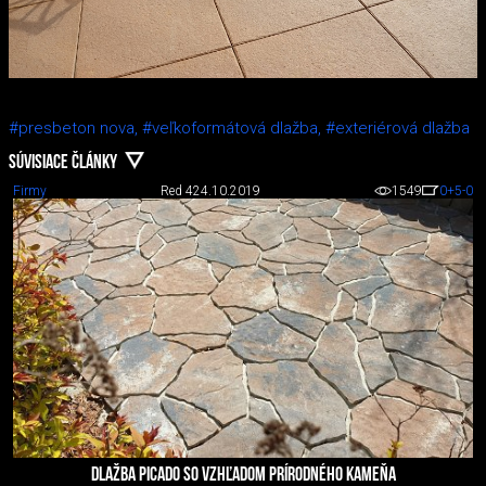
#presbeton nova,
#veľkoformátová dlažba,
#exteriérová dlažba
SÚVISIACE ČLÁNKY
Firmy
Red 4
24.10.2019
1549
0
+5
-0
DLAŽBA PICADO SO VZHĽADOM PRÍRODNÉHO KAMEŇA