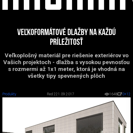
Veľkoformátové dlažby na každú
príležitosť
Veľkoplošný materiál pre riešenie exteriérov vo
Vašich projektoch - dlažba s vysokou pevnosťou
s rozmermi až 1x1 meter, ktorá je vhodná na
všetky tipy spevnených plôch
Produkty
Red 2
21.09.2017
1648
0
+12