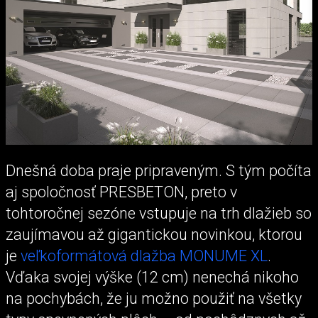
Dnešná doba praje pripraveným. S tým počíta
aj spoločnosť PRESBETON, preto v
tohtoročnej sezóne vstupuje na trh dlažieb so
zaujímavou až gigantickou novinkou, ktorou
je
veľkoformátová dlažba MONUME XL
.
Vďaka svojej výške (12 cm) nenechá nikoho
na pochybách, že ju možno použiť na všetky