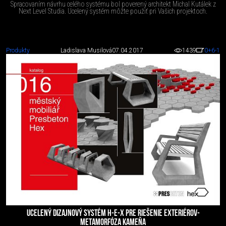
Spracovaním návrhu celého systému bol poverený architekt Michal Kutálek z
Next Level Studia. Ucelený systém môžte použiť pri Vašich projektoch.
Produkty
Ladislava Musilová
07.04.2017
1439
0
+6
-1
UCELENÝ DIZAJNOVÝ SYSTÉM H-E-X PRE RIEŠENIE EXTERIÉROV-
METAMORFÓZA KAMEŇA