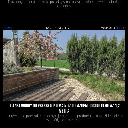
Dlažobný materiál pre vaše projekty s možnosťou výberu troch farebných
odtieňov
Firmy
Red 4
27.09.2019
458
0
+8
-1
DLAŽBA WOODY OD PRESBETONU MÁ NOVÚ DLAŽOBNÚ DOSKU DLHÚ AŽ 1,2
METRA
Je určená pre pochôdzne plochy a jej vzhľad ju predurčuje na využitie nielen v
exteriéri, ale aj v interiéri