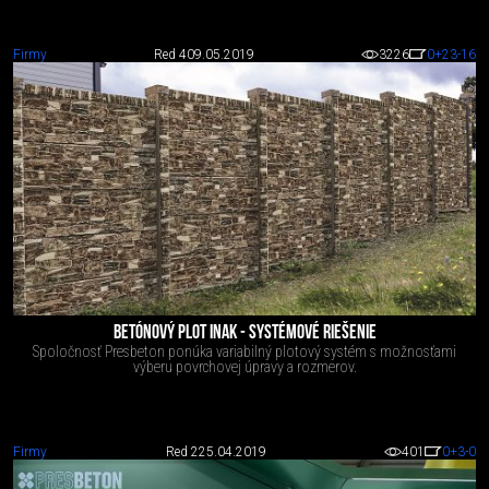
Firmy
Red 4
09.05.2019
3226
0
+23
-16
BETÓNOVÝ PLOT INAK - SYSTÉMOVÉ RIEŠENIE
Spoločnosť Presbeton ponúka variabilný plotový systém s možnosťami
výberu povrchovej úpravy a rozmerov.
Firmy
Red 2
25.04.2019
401
0
+3
-0