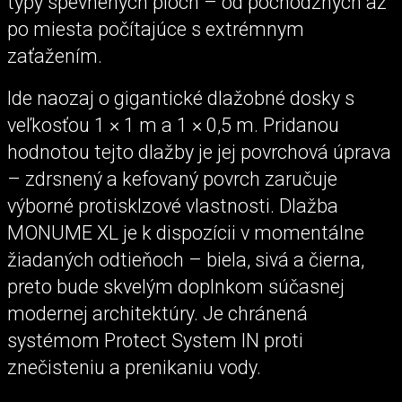
typy spevnených plôch – od pochôdznych až
po miesta počítajúce s extrémnym
zaťažením.
Ide naozaj o gigantické dlažobné dosky s
veľkosťou 1 × 1 m a 1 × 0,5 m. Pridanou
hodnotou tejto dlažby je jej povrchová úprava
– zdrsnený a kefovaný povrch zaručuje
výborné protisklzové vlastnosti. Dlažba
MONUME XL je k dispozícii v momentálne
žiadaných odtieňoch – biela, sivá a čierna,
preto bude skvelým doplnkom súčasnej
modernej architektúry. Je chránená
systémom Protect System IN proti
znečisteniu a prenikaniu vody.