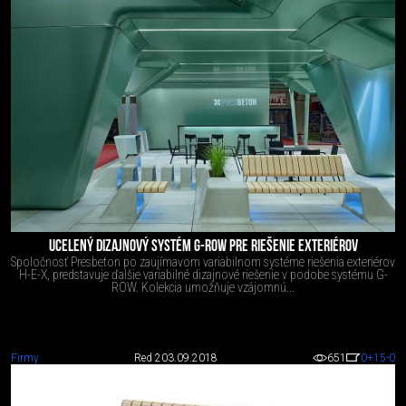
UCELENÝ DIZAJNOVÝ SYSTÉM G-ROW PRE RIEŠENIE EXTERIÉROV
Spoločnosť Presbeton po zaujímavom variabilnom systéme riešenia exteriérov
H-E-X, predstavuje ďalšie variabilné dizajnové riešenie v podobe systému G-
ROW. Kolekcia umožňuje vzájomnú...
Firmy
Red 2
03.09.2018
651
0
+15
-0