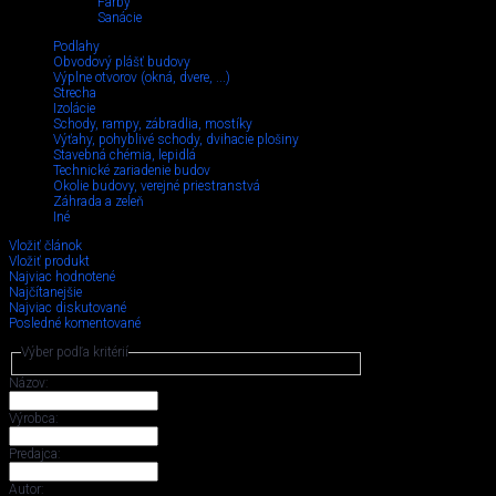
Farby
Sanácie
Podlahy
Obvodový plášť budovy
Výplne otvorov (okná, dvere, ...)
Strecha
Izolácie
Schody, rampy, zábradlia, mostíky
Výťahy, pohyblivé schody, dvihacie plošiny
Stavebná chémia, lepidlá
Technické zariadenie budov
Okolie budovy, verejné priestranstvá
Záhrada a zeleň
Iné
Vložiť článok
Vložiť produkt
Najviac hodnotené
Najčítanejšie
Najviac diskutované
Posledné komentované
Výber podľa kritérií
Názov:
Výrobca:
Predajca:
Autor: