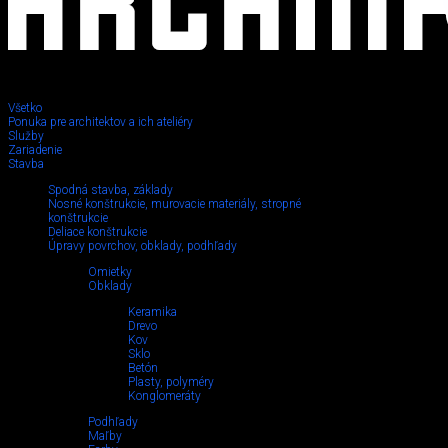
Všetko
Ponuka pre architektov a ich ateliéry
Služby
Drevo
Zariadenie
Stavba
Spodná stavba, základy
Nosné konštrukcie, murovacie materiály, stropné
konštrukcie
Deliace konštrukcie
Úpravy povrchov, obklady, podhľady
Omietky
Obklady
Keramika
Drevo
Kov
Sklo
Betón
Plasty, polyméry
Konglomeráty
Podhľady
Maľby