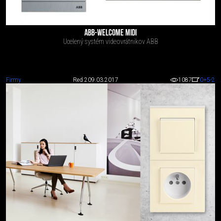
ABB-WELCOME MIDI
Ucelený systém videovrátnikov ABB
Firmy
Red 2
09.03.2017
1087
0
+5
-2