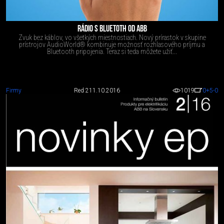
RÁDIO S BLUETOTH OD ABB
Zvuk bez káblov, vo všetkých miestnostiach. Nový prírastok v skupine
prístrojov AudioWorld® kombinuje možnosť rozhlasového príjmu a
Bluetooth pripojenia. Teraz si teda môžete užiť...
Firmy
Red 2
11.10.2016
1019
0
+5
-0