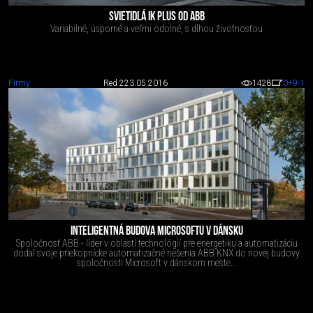
SVIETIDLÁ IK PLUS OD ABB
Variabilné, úsporné a veľmi odolné, s dlhou životnosťou
Firmy
Red 2
23.05.2016
1428
0
+9
-1
INTELIGENTNÁ BUDOVA MICROSOFTU V DÁNSKU
Spoločnosť ABB - líder v oblasti technológií pre energetiku a automatizáciu
dodal svoje priekopnícke automatizačné riešenia ABB KNX do novej budovy
spoločnosti Microsoft v dánskom meste...