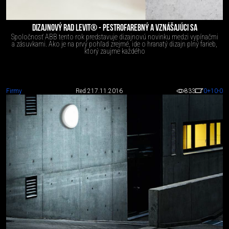
DIZAJNOVÝ RAD LEVIT® - PESTROFAREBNÝ A VZNÁŠAJÚCI SA
Spoločnosť ABB tento rok predstavuje dizajnovú novinku medzi vypínačmi
a zásuvkami. Ako je na prvý pohľad zrejmé, ide o hranatý dizajn plný farieb,
ktorý zaujme každého
Firmy
Red 2
17.11.2016
833
0
+10
-0