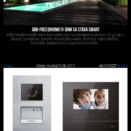
ABB-FREE@HOME® DOM SA STÁVA SMART
ABB-free@home® mení dom alebo byt na inteligentný domov. Či už ide o
žalúzie, osvetlenie, kúrenie, klimatizáciu alebo domový video telefón...
Pohodlie, bezpečnosť a úspory je konečne...
Firmy
Matej Hruška
23.08.2017
2532
0
+24
-6