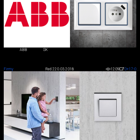
ABB
SK
Firmy
Red 2
20.03.2018
1209
0
+17
-0