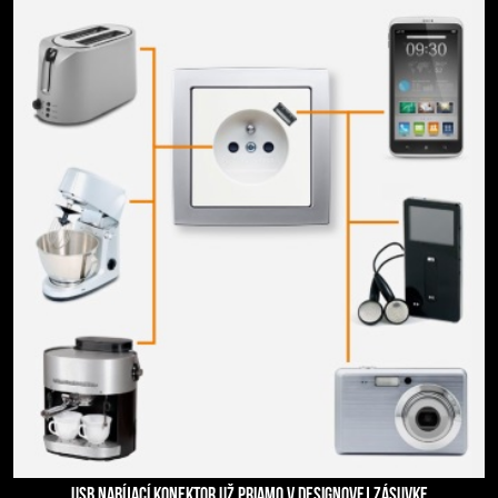
USB NABÍJACÍ KONEKTOR UŽ PRIAMO V DESIGNOVEJ ZÁSUVKE