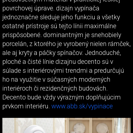
povrchovej úprave. dizajn vypínača
jednoznačne sleduje jeho funkciu a všetky
ostatné prístroje sú tejto línii maximálne
prispôsobené. dominantným je snehobiely
porcelán, z ktorého je vyrobený nielen rámček,
ale aj kryty a páčky spínačov. Jednoduché,
ploché a čisté línie dizajnu decento sú v
súlade s interiérovými trendmi a predurčujú
ho na využitie v súčasných moderných
interiéroch či rezidenčných budovách.
Decento bude vždy výrazným doplňujúcim
prvkom interiéru.
www.abb.sk/vypinace