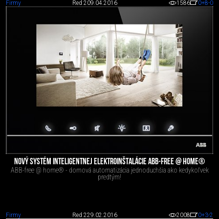
Firmy
Red 2
09.04.2016
1586
0
+8
-0
NOVÝ SYSTÉM INTELIGENTNEJ ELEKTROINŠTALÁCIE ABB-FREE @ HOME®
ABB-free @ home® - domová automatizácia jednoduchšia ako kedykoľvek
predtým!
Firmy
Red 2
29.02.2016
2008
0
+3
-2