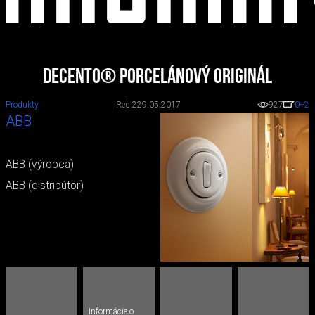
Decento® Porcelánový originál
Produkty
Red 2
29.05.2017
927
0
+2
ABB
ABB (výrobca)
ABB (distribútor)
Informácie o