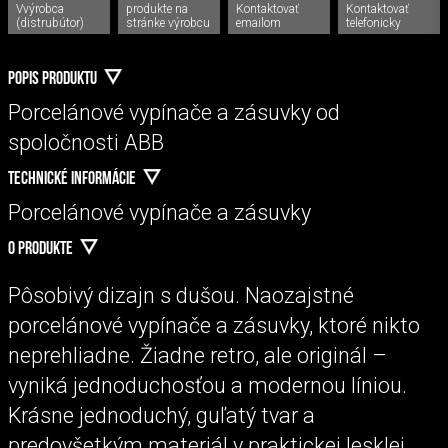
Vvýrobca
produkte na
Kontaktovať
Kontaktovať
(distrubútor)
stránke výrobcu
emailom
telefonicky
POPIS PRODUKTU
Porcelánové vypínače a zásuvky od
spoločnosti ABB
TECHNICKÉ INFORMÁCIE
Porcelánové vypínače a zásuvky
O PRODUKTE
Pôsobivý dizajn s dušou. Naozajstné
porcelánové vypínače a zásuvky, ktoré nikto
neprehliadne. Žiadne retro, ale originál –
vyniká jednoduchosťou a modernou líniou.
Krásne jednoduchý, guľatý tvar a
predovšetkým materiál v praktickej lesklej