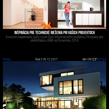
INŠPIRÁCIA PRE TECHNICKÉ RIEŠENIA PRI VAŠICH PROJEKTOCH
Koncom septembra vyšlo nové číslo Informačného bulletinu Produkty pre
elektrifikáciu ABB na Slovensku 2016
Firmy
Red 2
18.12.2017
1091
0
+13
-3