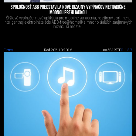
SPOLOČNOSŤ ABB PREDSTAVILA NOVÉ DIZAJNY VYPÍNAČOV NETRADIČNE
MÓDNOU PREHLIADKOU
Štýlové vypínače, nové aplikácia pre mobilné zariadenia, rozšírený sortiment
inteligentnej elektroinštalácie ABB-free@home® a mnoho ďalších zaujímavých
inovácií si môžte...
Firmy
Red 2
02.10.2016
5813
0
+13
-7