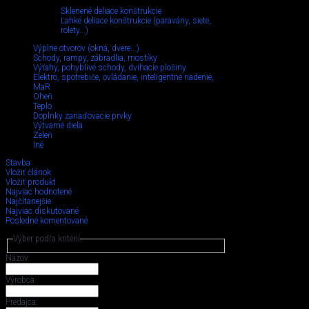
Sklenené deliace konštrukcie
Ľahké deliace konštrukcie (paravány, siete,
rolety...)
Výplne otvorov (okná, dvere...)
Schody, rampy, zábradlia, mostíky
Výťahy, pohyblivé schody, dvihacie plošiny
Elektro, spotrebiče, ovládanie, inteligentné riadenie,
MaR
Oheň
Teplo
Doplnky zariaďovacie prvky
Výtvarné diela
Zeleň
Iné
Stavba
Vložiť článok
Vložiť produkt
Najviac hodnotené
Najčítanejšie
Najviac diskutované
Posledné komentované
Výber podľa kritérií
Názov:
Výrobca:
Predajca: