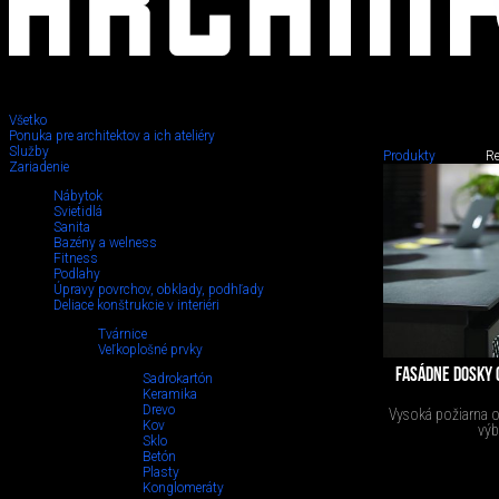
Všetko
Ponuka pre architektov a ich ateliéry
Služby
Produkty
Re
Betón
Zariadenie
Nábytok
Svietidlá
Sanita
Bazény a welness
Fitness
Podlahy
Úpravy povrchov, obklady, podhľady
Deliace konštrukcie v interiéri
Tvárnice
Veľkoplošné prvky
FASÁDNE DOSKY C
Sadrokartón
Keramika
Drevo
Vysoká požiarna od
Kov
výb
Sklo
Betón
Plasty
Konglomeráty