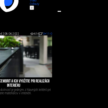
Video
Odkazy
d 2
08.06.2022
616
0
+11
-0
EMBRIT A ICH VYUŽITIE PRI REALIZÁCII
INTERIÉRU
olnosť je jedným z hlavných kritérií pri
ere materiálov v interiéri.