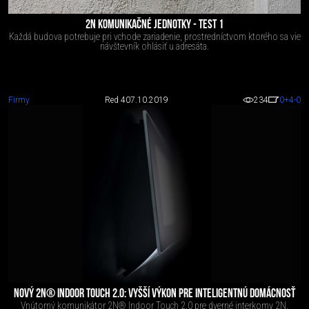
2N KOMUNIKAČNÉ JEDNOTKY - TEST 1
Každá budova potrebuje pri vchode zariadenie, prostredníctvom ktorého sa vie
návštevník ohlásiť u adresáta.
Firmy
Red 4
07.10.2019
234
0
+4
-0
NOVÝ 2N® INDOOR TOUCH 2.0: VYŠŠÍ VÝKON PRE INTELIGENTNÚ DOMÁCNOSŤ
Vnútorný komunikátor 2N® Indoor Touch 2.0 pre dverné interkomy 2N.