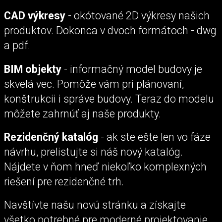
CAD výkresy
- okótované 2D výkresy našich
produktov. Dokonca v dvoch formátoch - dwg
a pdf.
BIM objekty
- informačný model budovy je
skvelá vec. Pomôže vám pri plánovaní,
konštrukcii i správe budovy. Teraz do modelu
môžete zahrnúť aj naše produkty.
Rezidenčný katalóg
- ak ste ešte len vo fáze
návrhu, prelistujte si náš nový katalóg.
Nájdete v ňom hneď niekoľko komplexných
riešení pre rezidenčné trh.
Navštívte našu novú stránku a získajte
všetko potrebné pre moderné projektovanie