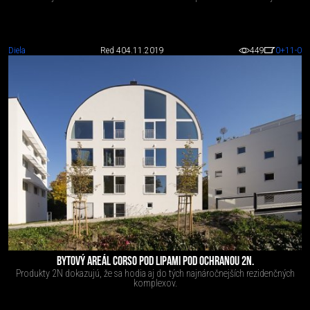
Diela
Red 4
04.11.2019
449
0
+11
-0
BYTOVÝ AREÁL CORSO POD LIPAMI POD OCHRANOU 2N.
Produkty 2N dokazujú, že sa hodia aj do tých najnáročnejších rezidenčných
komplexov.