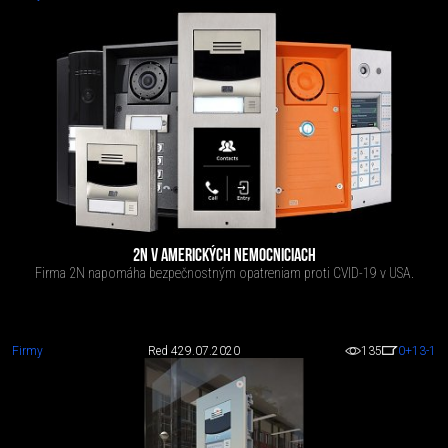
2N V AMERICKÝCH NEMOCNICIACH
Firma 2N napomáha bezpečnostným opatreniam proti CVID-19 v USA.
Firmy
Red 4
29.07.2020
135
0
+13
-1