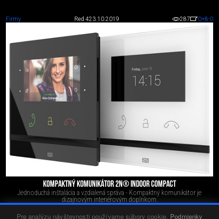
Firmy
Red 4
23.10.2019
287
0
+8
-0
KOMPAKTNÝ KOMUNIKÁTOR 2N® INDOOR COMPACT
Jednoduchá inštalácia a vzdialená správa - Kompaktný komunikátor je
dizajnovým interiérovým doplnkom.
Pre analýzu návštevnosti používame súbory cookie.
Podmienky