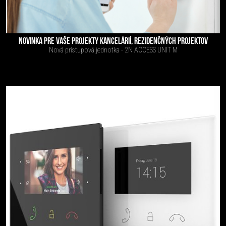
NOVINKA PRE VAŠE PROJEKTY KANCELÁRIÍ, REZIDENČNÝCH PROJEKTOV
Nová prístupová jednotka - 2N ACCESS UNIT M