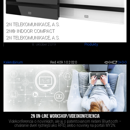
2N TELEKOMUNIKACE, A.S.
2N® INDOOR COMPACT
2N TELEKOMUNIKACE, A.S.
8. október 2019
Produkty
Kalendárium
Red 4
09.10.2020
94
0
+0
-0
2N ON-LINE WORKSHOP/VIDEOKONFERENCIA
Videkonferencia o novinkách, ale aj o patentovanom riešení Bluetooth –
otváranie dverí rýchlejší ako RFID, alebo novinky na portáli MY2N.