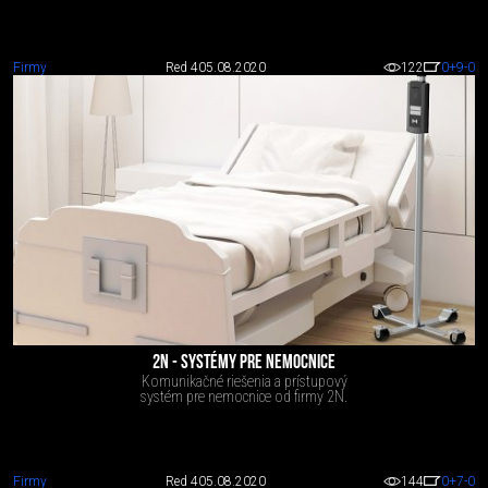
Firmy
Red 4
05.08.2020
122
0
+9
-0
2N - SYSTÉMY PRE NEMOCNICE
Komunikačné riešenia a prístupový
systém pre nemocnice od firmy 2N.
Firmy
Red 4
05.08.2020
144
0
+7
-0