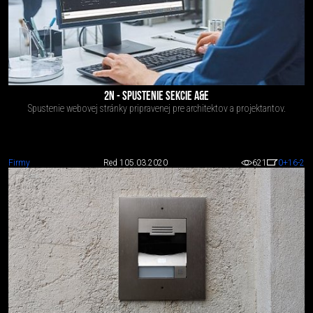
2N - SPUSTENIE SEKCIE A&E
Spustenie webovej stránky pripravenej pre architektov a projektantov.
Firmy
Red 1
05.03.2020
621
0
+16
-2