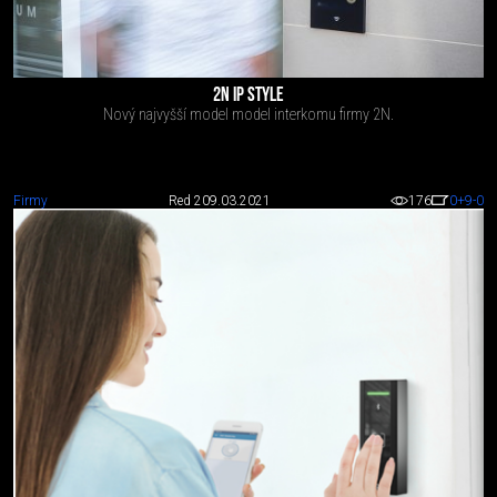
2N IP STYLE
Nový najvyšší model model interkomu firmy 2N.
Firmy
Red 2
09.03.2021
176
0
+9
-0