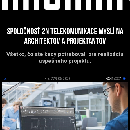
Spoločnosť 2N TELEKOMUNIKACE myslí na
architektov a projektantov
Všetko, čo ste kedy potrebovali pre realizáciu
úspešného projektu.
Tech
Red 2
29.05.2020
350
0
+2