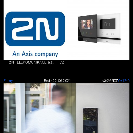
2N TELEKOMUNIKACE, a.s.
CZ
Firmy
Red 4
22.06.2021
266
0
+12
-0