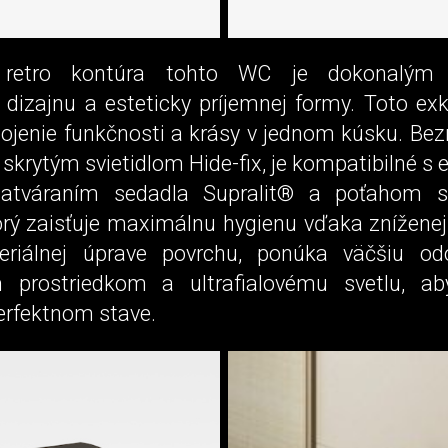
á retro kontúra tohto WC je dokonalým 
 dizajnu a esteticky príjemnej formy. Toto ex
pojenie funkčnosti a krásy v jednom kúsku. B
skrytým svietidlom Hide-fix, je kompatibilné s
tváraním sedadla Supralit® a poťahom s
orý zaisťuje maximálnu hygienu vďaka zníženej 
eriálnej úprave povrchu, ponúka väčšiu od
 prostriedkom a ultrafialovému svetlu, ab
erfektnom stave.