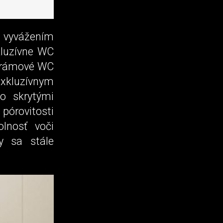
vyvážením
kluzívne WC
ezrámové WC
 exkluzívnym
o skrytými
pórovitosti
olnosť voči
y sa stále