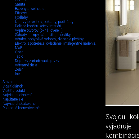
Svietidlá
Sanita
Bazény a welness
Fitness
Podlahy
Úpravy povrchov, obklady, podhľady
Deliace konštrukcie v interiéri
Výplne otvorov (okná, dvere...)
Schody, rampy, zábradlia, mostíky
Výťahy, pohyblivé schody, dvihacie plošiny
Elektro, spotrebiče, ovládanie, inteligentné riadenie,
MaR
Oheň
Teplo
Doplnky zariaďovacie prvky
Výtvarné diela
Zeleň
Iné
Stavba
Vložiť článok
Vložiť produkt
Najviac hodnotené
Najčítanejšie
Najviac diskutované
Posledné komentované
Svojou kol
vyjadruje
kombináci