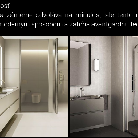
osť.
sa zámerne odvoláva na minulosť, ale tento re
moderným spôsobom a zahŕňa avantgardnú tec