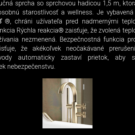
ručná sprcha so sprchovou hadicou 1,5 m, ktor
osobnú starostlivosť a wellness. Je vybave
8̊ ®, chráni užívateľa pred nadmernými tepl
unkcia Rýchla reakcia® zaisťuje, že zvolená tep
ívania nezmenená. Bezpečnostná funkcia pro
isťuje, že akékoľvek neočakávané prerušen
vody automaticky zastaví prietok, aby s
ek nebezpečenstvu.