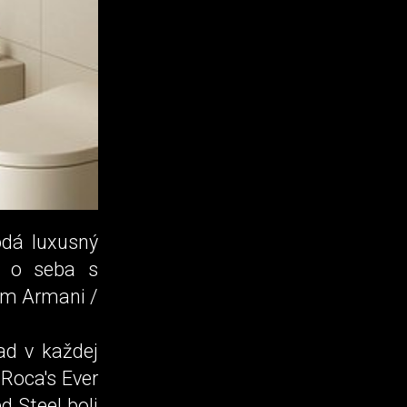
odá luxusný
ti o seba s
om Armani /
ad v každej
Roca's Ever
d Steel boli