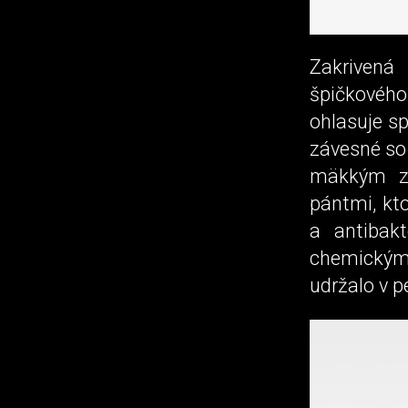
Zakriven
špičkového
ohlasuje s
závesné so 
mäkkým za
pántmi, kt
a antibakt
chemickým
udržalo v p