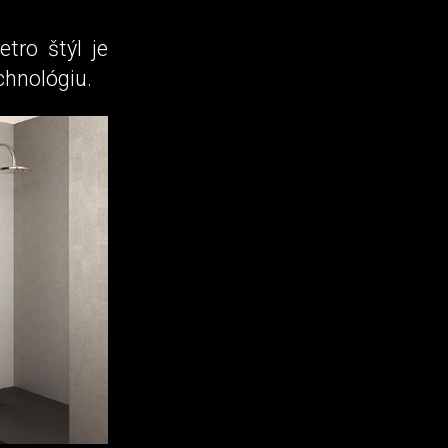
tro štýl je
hnológiu.