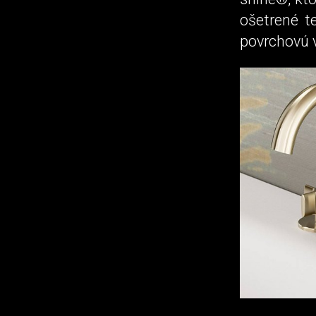
ošetrené t
povrchovú 