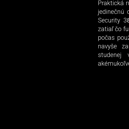
Praktická 
jedinečnú 
Security 3
zatiaľ čo f
počas použ
navyše za
studenej 
akémukoľv