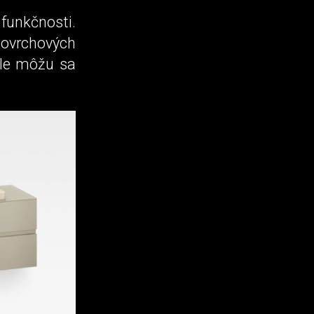
funkčnosti.
povrchových
ale môžu sa