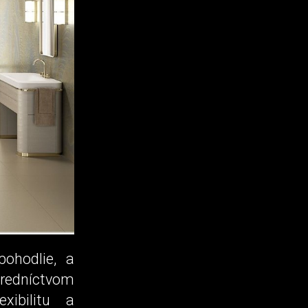
pohodlie, a
redníctvom
xibilitu a