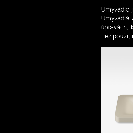
Umývadlo j
Umývadlá A
úpravách, 
tiež použiť