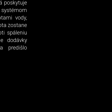
á poskytuje
ná systémom
otami vody,
lota zostane
ti spáleniu
ie dodávky
a predišlo