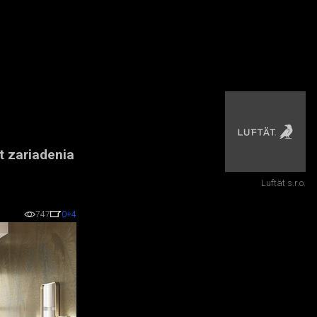
t zariadenia
Luftät s.r.o.
747
0
+4