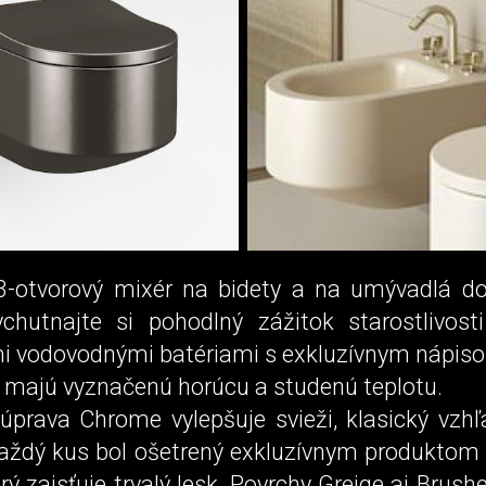
3-otvorový mixér na bidety a na umývadlá d
chutnajte si pohodlný zážitok starostlivos
i vodovodnými batériami s exkluzívnym nápis
é majú vyznačenú horúcu a studenú teplotu.
úprava Chrome vylepšuje svieži, klasický vzhľ
každý kus bol ošetrený exkluzívnym produktom 
rý zaisťuje trvalý lesk. Povrchy Greige aj Brushe