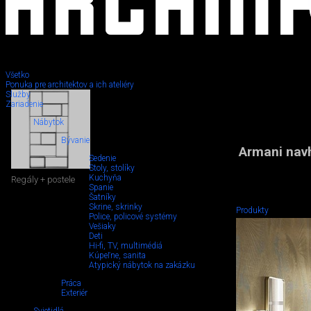
Všetko
Ponuka pre architektov a ich ateliéry
Služby
Zariadenie
Nábytok
Bývanie
Armani navh
Sedenie
Stoly, stolíky
Kuchyňa
Regály + postele
Spanie
Šatníky
Skrine, skrinky
Produkty
Police, policové systémy
Vešiaky
Deti
Hi-fi, TV, multimédiá
Kúpeľne, sanita
Atypický nábytok na zakázku
Práca
Exteriér