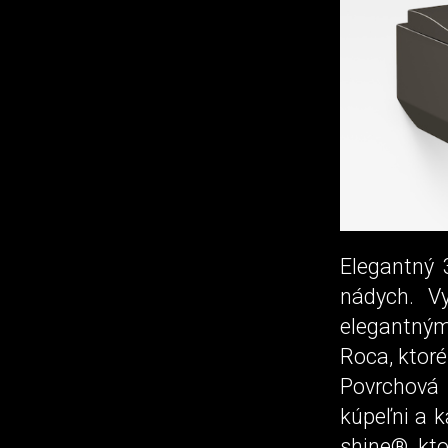
Elegantný 
nádych. Vy
elegantným
Roca, ktor
Povrchová 
kúpeľni a 
shine®, kto