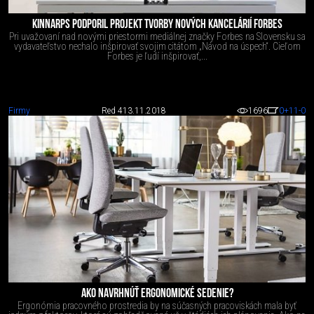
KINNARPS PODPORIL PROJEKT TVORBY NOVÝCH KANCELÁRIÍ FORBES
Pri uvažovaní nad novými priestormi mediálnej značky Forbes na Slovensku sa
vydavateľstvo nechalo inšpirovať svojim citátom „Návod na úspech“. Cieľom
Forbes je ľudí inšpirovať,...
Firmy
Red 4
13.11.2018
1696
0
+11
-0
AKO NAVRHNÚŤ ERGONOMICKÉ SEDENIE?
Ergonómia pracovného prostredia by na súčasných pracoviskách mala byť