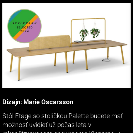
Dizajn: Marie Oscarsson
Stôl Etage so stoličkou Palette budete mať
možnosť uvidieť už počas leta v