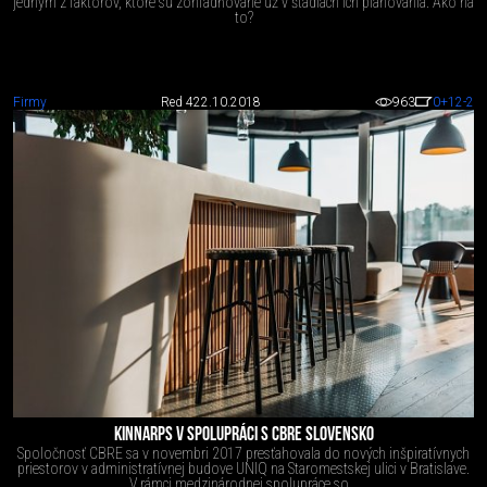
jedným z faktorov, ktoré sú zohľadňované už v štádiách ich plánovania. Ako na
to?
Firmy
Red 4
22.10.2018
963
0
+12
-2
KINNARPS V SPOLUPRÁCI S CBRE SLOVENSKO
Spoločnosť CBRE sa v novembri 2017 presťahovala do nových inšpiratívnych
priestorov v administratívnej budove UNIQ na Staromestskej ulici v Bratislave.
V rámci medzinárodnej spolupráce so...