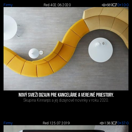
Firmy
Red 4
02.06.2020
689
0
+10
-0
NOVÝ SVIEŽI DIZAJN PRE KANCELÁRIE A VEREJNÉ PRIESTORY.
Skupina Kinnarps a jej dizajnové novinky v roku 2020.
Firmy
Red 1
25.07.2019
1383
0
+37
-0