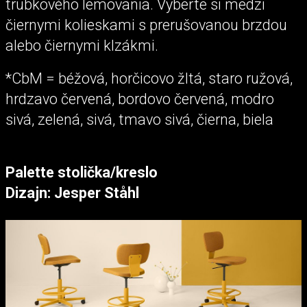
trubkového lemovania. Vyberte si medzi
čiernymi kolieskami s prerušovanou brzdou
alebo čiernymi klzákmi.
*CbM = béžová, horčicovo žltá, staro ružová,
hrdzavo červená, bordovo červená, modro
sivá, zelená, sivá, tmavo sivá, čierna, biela
Palette stolička/kreslo
Dizajn: Jesper Ståhl