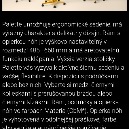
Palette umožňuje ergonomické sedenie, má
výrazný charakter a delikátny dizajn. Rám s
opierkou nôh je výškovo nastaviteľný v
rozmedzí 485–660 mm a má aretovateľnú
funkciu naklápania. Vyššia verzia stoličky
Palette vás vyzýva k aktívnejšiemu sedeniu a
väčšej flexibilite. K dispozícii s podrúčkami
alebo bez nich. Vyberte si medzi čiernymi
kolieskami s prerušovanou brzdou alebo
čiernymi kĺzákmi. Rám, podrúčky a opierka
nôh vo farbách Materia (CbM*). Opierka nôh
je vyhotovená v odolnejšej práškovej farbe,
aby vydržala aj náročnejšie používanie.