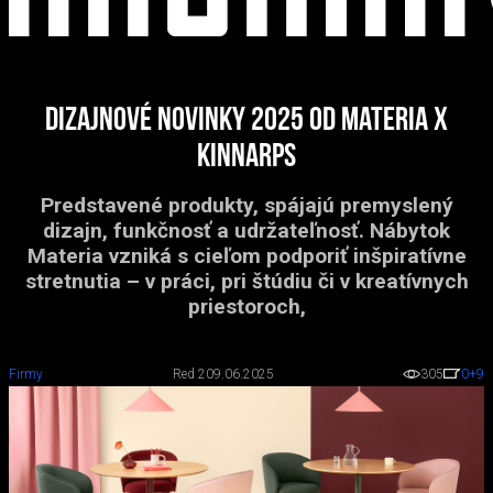
Dizajnové novinky 2025 od Materia x
Kinnarps
Predstavené produkty, spájajú premyslený
dizajn, funkčnosť a udržateľnosť. Nábytok
Materia vzniká s cieľom podporiť inšpiratívne
stretnutia – v práci, pri štúdiu či v kreatívnych
priestoroch,
Firmy
Red 2
09.06.2025
305
0
+9