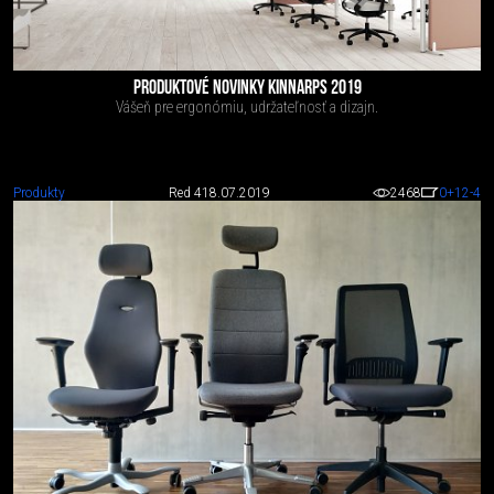
PRODUKTOVÉ NOVINKY KINNARPS 2019
Vášeň pre ergonómiu, udržateľnosť a dizajn.
Produkty
Red 4
18.07.2019
2468
0
+12
-4