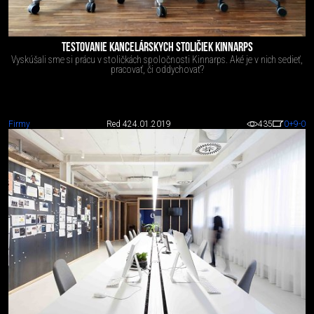
TESTOVANIE KANCELÁRSKYCH STOLIČIEK KINNARPS
Vyskúšali sme si prácu v stoličkách spoločnosti Kinnarps. Aké je v nich sedieť,
pracovať, či oddychovať?
Firmy
Red 4
24.01.2019
435
0
+9
-0