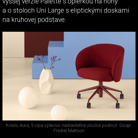
vyššej verzie Palette s opierkou na nohy
a o stoloch Uni Large s eliptickými doskami
na kruhovej podstave.
Kreslo Aura, 5-cípa výškovo nastaviteľná otočná podnož
Dizajn:
Fredrik Mattson