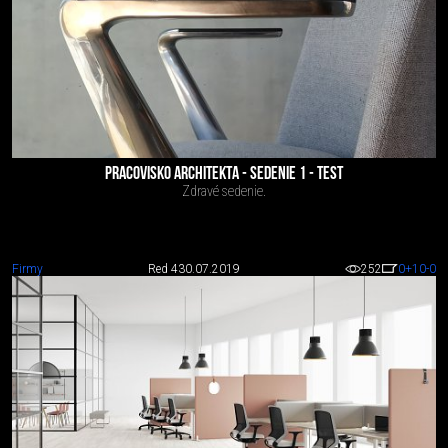
PRACOVISKO ARCHITEKTA - SEDENIE 1 - TEST
Zdravé sedenie.
Firmy
Red 4
30.07.2019
252
0
+10
-0