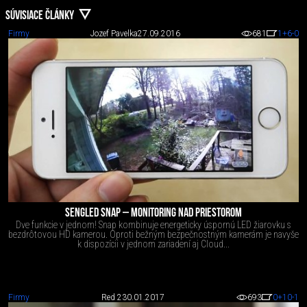
SÚVISIACE ČLÁNKY
Firmy
Jozef Pavelka
27.09.2016
681
1
+6
-0
SENGLED SNAP – MONITORING NAD PRIESTOROM
Dve funkcie v jednom! Snap kombinuje energeticky úspornú LED žiarovku s
bezdrôtovou HD kamerou. Oproti bežným bezpečnostným kamerám je navyše
k dispozícii v jednom zariadení aj Cloud...
Firmy
Red 2
30.01.2017
693
0
+10
-1