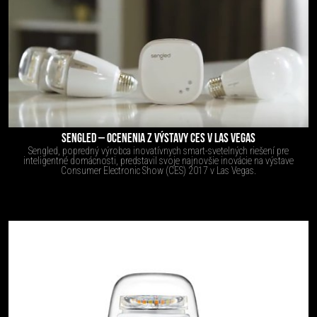
SENGLED – OCENENIA Z VÝSTAVY CES V LAS VEGAS
Sengled, popredný výrobca inovatívnych smart-svetelných riešení pre
inteligentné domácnosti, predstavil svoje najnovšie inovácie na výstave
Consumer Electronic Show (CES) 2017 v Las Vegas.