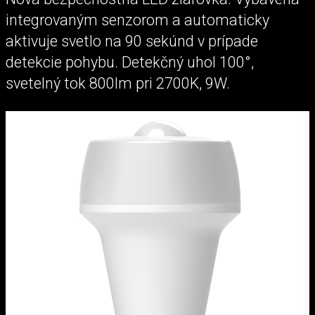
integrovaným senzorom a automaticky
aktivuje svetlo na 90 sekúnd v prípade
detekcie pohybu. Detekčný uhol 100°,
svetelný tok 800lm pri 2700K, 9W.