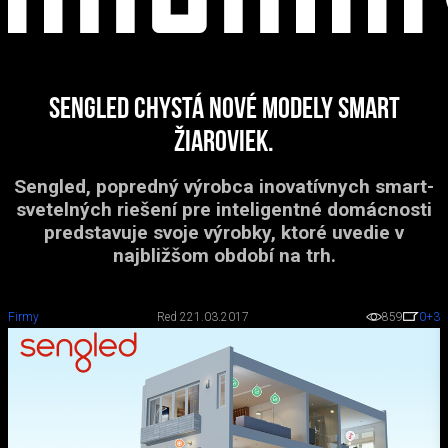
Sengled chystá nové modely smart
žiaroviek.
Sengled, popredný výrobca inovatívnych smart-
svetelných riešení pre inteligentné domácnosti
predstavuje svoje výrobky, ktoré uvedie v
najbližšom období na trh.
Firmy
Red 2
21.03.2017
859
0
+3