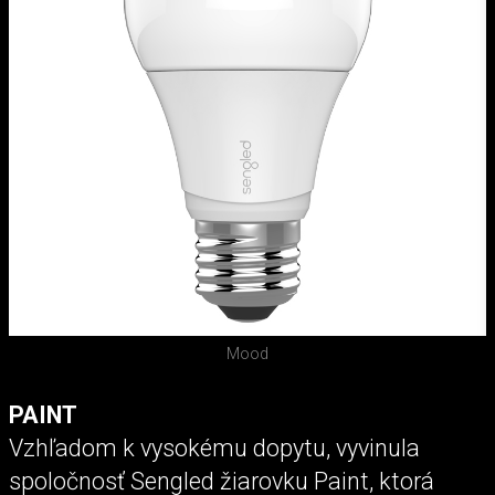
Mood
PAINT
Vzhľadom k vysokému dopytu, vyvinula
spoločnosť Sengled žiarovku Paint, ktorá