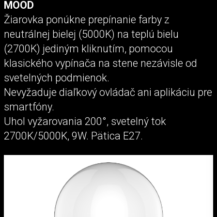
MOOD
Žiarovka ponúkne prepínanie farby z
neutrálnej bielej (5000K) na teplú bielu
(2700K) jediným kliknutím, pomocou
klasického vypínača na stene nezávisle od
svetelných podmienok.
Nevyžaduje diaľkový ovládač ani aplikáciu pre
smartfóny.
Uhol vyžarovania 200°, svetelný tok
2700K/5000K, 9W. Pätica E27.