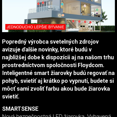
Popredný výrobca svetelných zdrojov
avizuje ďalšie novinky, ktoré budú v
najbližšej dobe k dispozícii aj na našom trhu
prostredníctvom spoločnosti Floydcom.
Inteligentné smart žiarovky budú regovať na
pohyb, svietiť aj krátko po vypnutí, budete si
môcť sami zvoliť farbu akou bude žiarovka
svietiť.
SMARTSENSE
Nová bezpečnostná LED žiarovka. Vybavená