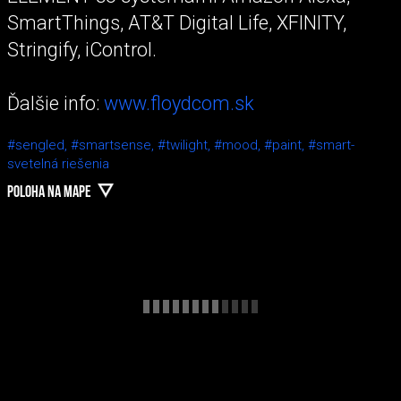
SmartThings, AT&T Digital Life, XFINITY,
Stringify, iControl.
Ďalšie info:
www.floydcom.sk
#sengled,
#smartsense,
#twilight,
#mood,
#paint,
#smart-
svetelná riešenia
POLOHA NA MAPE