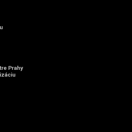
mu
tre Prahy
izáciu