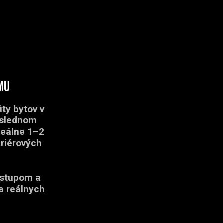
mu
ty bytov v
oslednom
deálne 1–2
eriérových
ístupom a
na reálnych