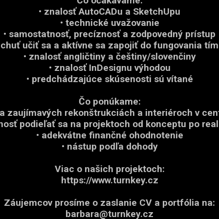
Čo očakávame:
• znalosť AutoCADu a SketchUpu
• technické uvažovanie
• samostatnosť, precíznosť a zodpovedný prístup
 chuť učiť sa a aktívne sa zapojiť do fungovania tí
• znalosť angličtiny a češtiny/slovenčiny
• znalosť InDesignu výhodou
• predchádzajúce skúsenosti sú vítané
Čo ponúkame:
na zaujímavých rekonštrukciách a interiéroch v cen
nosť podieľať sa na projektoch od konceptu po real
• adekvátne finančné ohodnotenie
• nástup podľa dohody
Viac o našich projektoch:
https://www.turnkey.cz
Záujemcov prosíme o zaslanie CV a portfólia na:
barbara@turnkey.cz