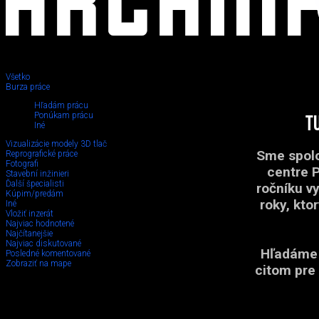
Všetko
Burza práce
Hľadám prácu
Ponúkam prácu
T
Iné
Vizualizácie modely 3D tlač
Sme spolo
Reprografické práce
Fotografi
centre 
Stavební inžinieri
Ďalší špecialisti
ročníku v
Kúpim/predám
roky, kto
Iné
Vložiť inzerát
Najviac hodnotené
Najčítanejšie
Najviac diskutované
Hľadáme 
Posledné komentované
Zobraziť na mape
citom pre 