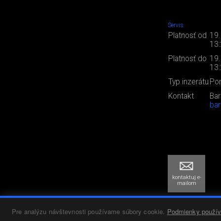
Servis
Platnosť od
19
13
Platnosť do
19
13
Typ inzerátu
Po
Kontakt
Bar
bar
kontaktuj e-
mailom
Pre analýzu návštevnosti používame súbory cookie.
Podmienky použív
SPÄŤ