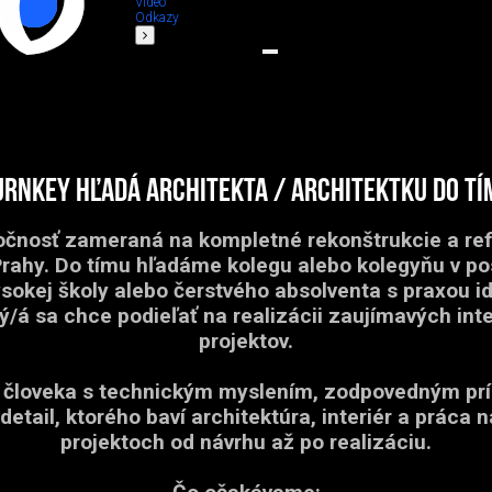
Video
Odkazy
urnKey hľadá architekta / architektku do tí
čnosť zameraná na kompletné rekonštrukcie a refi
Prahy. Do tímu hľadáme kolegu alebo kolegyňu v p
ysokej školy alebo čerstvého absolventa s praxou i
rý/á sa chce podieľať na realizácii zaujímavých int
projektov.
človeka s technickým myslením, zodpovedným pr
detail, ktorého baví architektúra, interiér a práca 
projektoch od návrhu až po realizáciu.