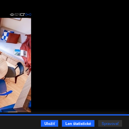
329
0
+0
Vložené
Uložiť
Len štatistické
Spravovať
19.
máj