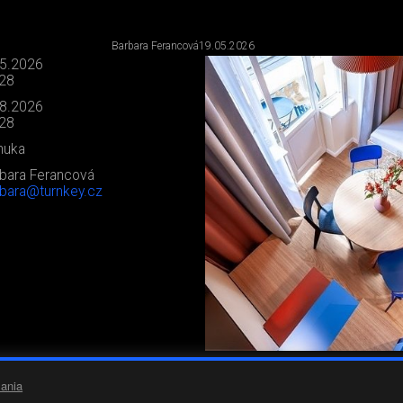
Barbara Ferancová
19.05.2026
.5.2026
:28
.8.2026
:28
nuka
bara Ferancová
bara@turnkey.cz
ania
0
0