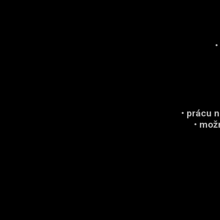
•
• prácu 
• mož