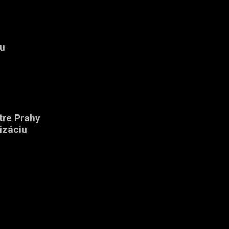
mu
tre Prahy
izáciu