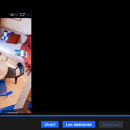
327
0
+0
Vložené
Uložiť
Len štatistické
Spravovať
19.
máj