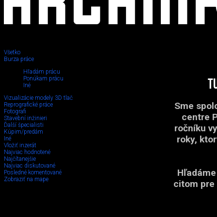
Všetko
Burza práce
Hľadám prácu
Ponúkam prácu
T
Iné
Vizualizácie modely 3D tlač
Sme spolo
Reprografické práce
Fotografi
centre 
Stavební inžinieri
Ďalší špecialisti
ročníku v
Kúpim/predám
roky, kto
Iné
Vložiť inzerát
Najviac hodnotené
Najčítanejšie
Najviac diskutované
Hľadáme 
Posledné komentované
Zobraziť na mape
citom pre 