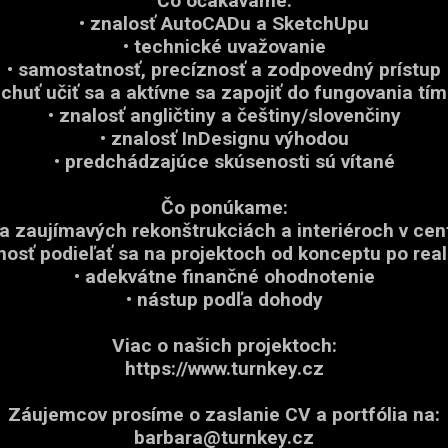
Čo očakávame:
• znalosť AutoCADu a SketchUpu
• technické uvažovanie
• samostatnosť, precíznosť a zodpovedný prístup
 chuť učiť sa a aktívne sa zapojiť do fungovania tí
• znalosť angličtiny a češtiny/slovenčiny
• znalosť InDesignu výhodou
• predchádzajúce skúsenosti sú vítané
Čo ponúkame:
na zaujímavých rekonštrukciách a interiéroch v cen
nosť podieľať sa na projektoch od konceptu po real
• adekvátne finančné ohodnotenie
• nástup podľa dohody
Viac o našich projektoch:
https://www.turnkey.cz
Záujemcov prosíme o zaslanie CV a portfólia na:
barbara@turnkey.cz