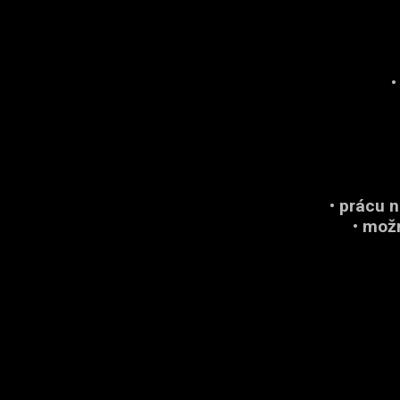
•
• prácu 
• mož