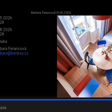
Barbara Ferancová
19.05.2026
.5.2026
:28
.8.2026
:28
nuka
bara Ferancová
bara@turnkey.cz
ania
0
0