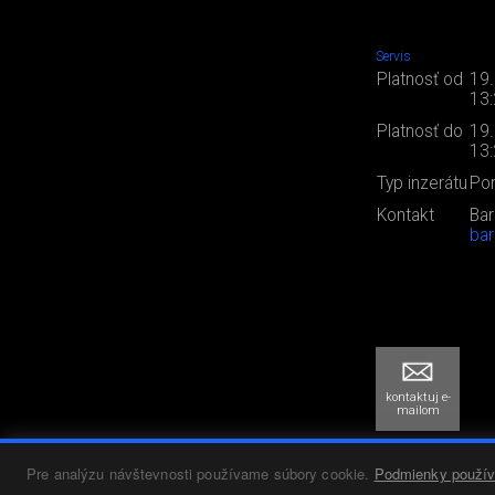
Servis
Platnosť od
19
13
Platnosť do
19
13
Typ inzerátu
Po
Kontakt
Bar
bar
kontaktuj e-
mailom
Pre analýzu návštevnosti používame súbory cookie.
Podmienky použív
SPÄŤ