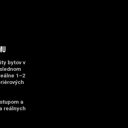
mu
ty bytov v
oslednom
deálne 1–2
eriérových
ístupom a
na reálnych