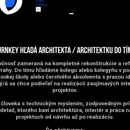
Video
Odkazy
urnKey hľadá architekta / architektku do tí
čnosť zameraná na kompletné rekonštrukcie a refi
Prahy. Do tímu hľadáme kolegu alebo kolegyňu v p
ysokej školy alebo čerstvého absolventa s praxou i
rý/á sa chce podieľať na realizácii zaujímavých int
projektov.
človeka s technickým myslením, zodpovedným pr
detail, ktorého baví architektúra, interiér a práca 
projektoch od návrhu až po realizáciu.