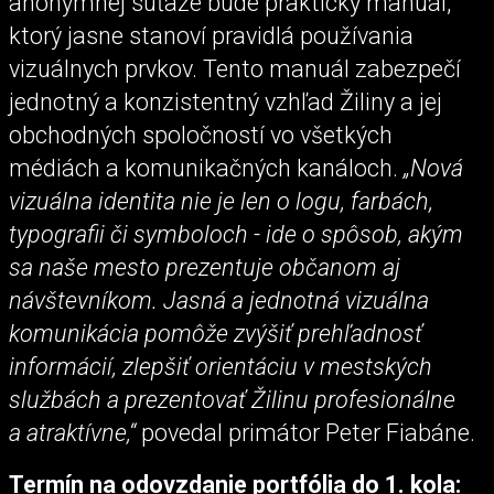
anonymnej súťaže bude praktický manuál,
ktorý jasne stanoví pravidlá používania
vizuálnych prvkov. Tento manuál zabezpečí
jednotný a konzistentný vzhľad Žiliny a jej
obchodných spoločností vo všetkých
médiách a komunikačných kanáloch.
„Nová
vizuálna identita nie je len o logu, farbách,
typografii či symboloch - ide o spôsob, akým
sa naše mesto prezentuje občanom aj
návštevníkom. Jasná a jednotná vizuálna
komunikácia pomôže zvýšiť prehľadnosť
informácií, zlepšiť orientáciu v mestských
službách a prezentovať Žilinu profesionálne
a atraktívne,“
povedal primátor Peter Fiabáne.
Termín na odovzdanie portfólia do 1. kola: