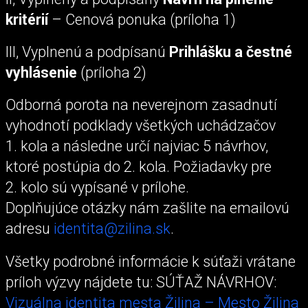
kritérií
– Cenová ponuka (príloha 1)
III, Vyplnenú a podpísanú
Prihlášku a čestné
vyhlásenie
(príloha 2)
Odborná porota na neverejnom zasadnutí
vyhodnotí podklady všetkých uchádzačov
1. kola a následne určí najviac 5 návrhov,
ktoré postúpia do 2. kola. Požiadavky pre
2. kolo sú vypísané v prílohe.
Doplňujúce otázky nám zašlite na emailovú
adresu
identita@zilina.sk
.
Všetky podrobné informácie k súťaži vrátane
príloh výzvy nájdete tu: SÚŤAŽ NÁVRHOV:
Vizuálna identita mesta Žilina – Mesto Žilina