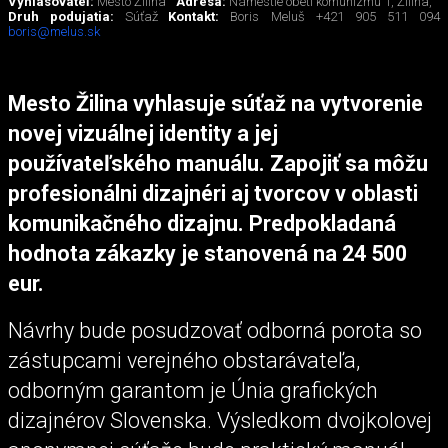
Vyhlasovateľ:
Mesto Žilina
Adresa:
Námestie obetí komunizmu 1, Žilina,
Druh podujatia:
Súťaž
Kontakt:
Boris Meluš +421 905 511 094
boris@melus.sk
Mesto Žilina vyhlasuje súťaž na vytvorenie
novej vizuálnej identity a jej
používateľského manuálu. Zapojiť sa môžu
profesionálni dizajnéri aj tvorcov v oblasti
komunikačného dizajnu. Predpokladaná
hodnota zákazky je stanovená na 24 500
eur.
Návrhy bude posudzovať odborná porota so
zástupcami verejného obstarávateľa,
odborným garantom je Únia grafických
dizajnérov Slovenska. Výsledkom dvojkolovej