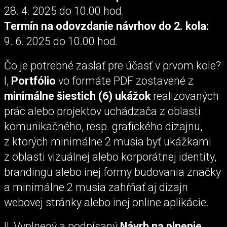
28. 4. 2025 do 10.00 hod.
Termín na odovzdanie návrhov do 2. kola:
9. 6. 2025 do 10.00 hod.
Čo je potrebné zaslať pre účasť v prvom kole?
I,
Portfólio
vo formáte PDF zostavené z
minimálne šiestich (6) ukážok
realizovaných
prác alebo projektov uchádzača z oblasti
komunikačného, resp. grafického dizajnu,
z ktorých minimálne 2 musia byť ukážkami
z oblasti vizuálnej alebo korporátnej identity,
brandingu alebo inej formy budovania značky
a minimálne 2 musia zahŕňať aj dizajn
webovej stránky alebo inej online aplikácie.
II, Vyplnený a podpísaný
Návrh na plnenie