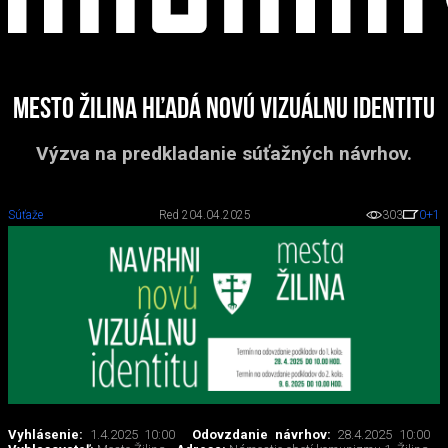
Mesto Žilina hľadá novú vizuálnu identitu
Výzva na predkladanie súťažných návrhov.
Súťaže
Red 2
04.04.2025
303
0
+1
Vyhlásenie:
1.4.2025 10:00
Odovzdanie návrhov:
28.4.2025 10:00