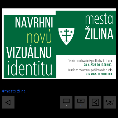
#mesto žilina
4. apríl
2025
0
1