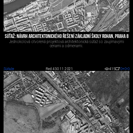
SÚŤAŽ: NÁVRH ARCHITEKTONICKÉHO ŘEŠENÍ ZÁKLADNÍ ŠKOLY ROHAN, PRAHA 8
Jednokolová otvorená projektová architektonická súťaž so zaujímavými
cenami a odmenami.
Súťaže
Red 4
30.11.2021
415
0
+0
-0