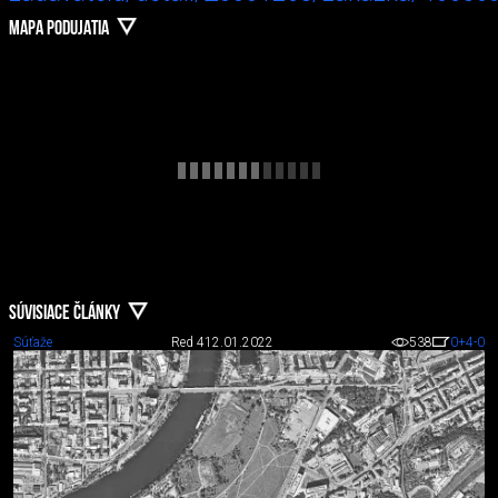
MAPA PODUJATIA
SÚVISIACE ČLÁNKY
Súťaže
Red 4
12.01.2022
538
0
+4
-0