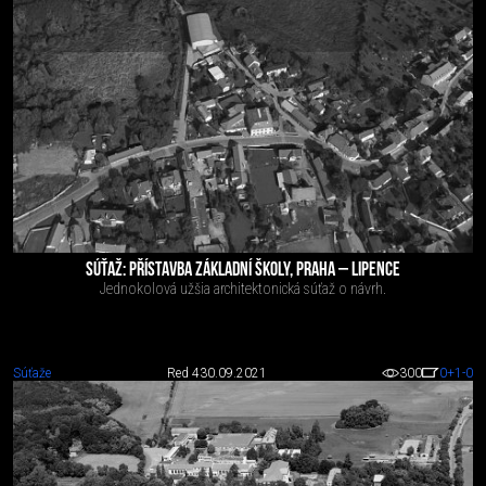
SÚŤAŽ: PŘÍSTAVBA ZÁKLADNÍ ŠKOLY, PRAHA – LIPENCE
Jednokolová užšia architektonická súťaž o návrh.
Súťaže
Red 4
30.09.2021
300
0
+1
-0