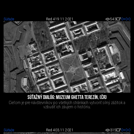
Súťaže
Red 4
19.11.2021
543
0
+0
-0
SÚŤAŽNÝ DIALÓG: MUZEUM GHETTA TEREZÍN, (ČR)
Cieľom je pre návštevníkov po všetkých stránkach vytvoriť silný zážitok a
vzbudiť ich záujem o históriu.
Súťaže
Red 4
03.11.2021
315
0
+0
-0