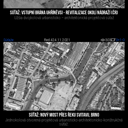
SÚŤAŽ: VSTUPNÍ BRÁNA UHŘÍNĚVSI - REVITALIZACE OKOLÍ NÁDRAŽÍ (ČR)
Užšia dvojkolová urbanisticko – architektonická projektová súťaž
Súťaže
Red 4
24.11.2021
303
0
+1
-0
SÚŤAŽ: NOVÝ MOST PŘES ŘEKU SVITAVU, BRNO
Jednokolová otvorená projektová urbanisticko-architektonicko-konštrukčná
súťaž.