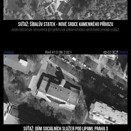
SÚŤAŽ: ŠÍBALŮV STATEK - NOVÉ SRDCE KAMENNÉHO PŘÍVOZU
Jednokolová otvorená projektová urbanisticko-architektonická súťaž.
Súťaže
Red 4
10.08.2021
520
0
+0
-0
SÚŤAŽ: DŮM SOCIÁLNÍCH SLUŽEB POD LIPAMI, PRAHA 3