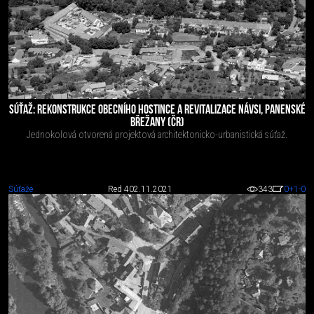
SÚŤAŽ: REKONSTRUKCE OBECNÍHO HOSTINCE A REVITALIZACE NÁVSI, PANENSKÉ
BŘEŽANY (ČR)
Jednokolová otvorená projektová architektonicko-urbanistická súťaž.
Súťaže
Red 4
02.11.2021
343
0
+1
-0