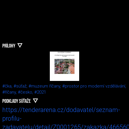
PRÍLOHY
#čka,
#súťaž,
#muzeum říčany,
#prostor pro moderní vzdělávání,
#říčany,
#česko,
#2021
PODKLADY SÚŤAŽE
https://tenderarena.cz/dodavatel/seznam-
profilu-
zadavatelu/detail/Z0001265/zakazka/46656