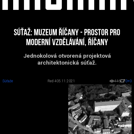
Súťaž: Muzeum Říčany - Prostor pro
moderní vzdělávání, Říčany
Jednokolová otvorená projektová
architektonická súťaž.
Súťaže
Red 4
05.11.2021
446
0
+0