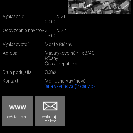
Vyhlásenie
1.11.2021
00:00
Odovzdanie návrhov
31.1.2022
15:00
Vyhlasovateľ
Mesto Říčany
Adresa
Masarykovo nám. 53/40,
Říčany,
Česká republika
Druh podujatia
Súťaž
Kontakt
Mgr. Jana Vavřinová
jana.vavrinova@ricany.cz
navštív stránku
kontaktuj e-
mailom