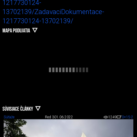
1217730124-
13702139/ZadavaciDokumentace-
1217730124-13702139/
MAPA PODUJATIA
SÚVISIACE ČLÁNKY
Súťaže
Red 3
01.06.2022
1249
0
+15
-2