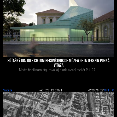
SÚŤAŽNÝ DIALÓG S CIEĽOM REKONŠTRUKCIE MÚZEA GETA TEREZÍN POZNÁ
VÍŤAZA
Medzi finalistami figuroval aj bratislavský ateliér PLURAL.
Súťaže
Red 3
22.12.2021
2034
0
+10
-0