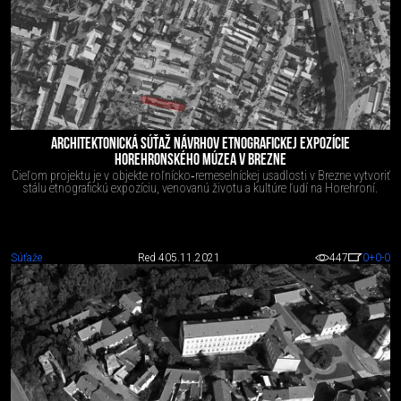
ARCHITEKTONICKÁ SÚŤAŽ NÁVRHOV ETNOGRAFICKEJ EXPOZÍCIE
HOREHRONSKÉHO MÚZEA V BREZNE
Cieľom projektu je v objekte roľnícko‐remeselníckej usadlosti v Brezne vytvoriť
stálu etnografickú expozíciu, venovanú životu a kultúre ľudí na Horehroní.
Súťaže
Red 4
05.11.2021
447
0
+0
-0