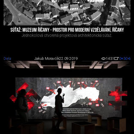
SÚŤAŽ: MUZEUM ŘÍČANY - PROSTOR PRO MODERNÍ VZDĚLÁVÁNÍ, ŘÍČANY
Jednokolová otvorená projektová architektonická súťaž.
Diela
Jakub Moravčík
22.09.2019
1431
0
+30
-6