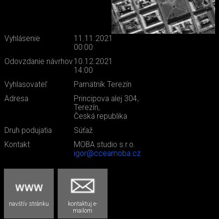
Vyhlásenie
11.11.2021
00:00
Odovzdanie návrhov
10.12.2021
14:00
Vyhlasovateľ
Pamätník Terezín
Adresa
Principova alej 304,
Terezín,
Česká republika
Druh podujatia
Súťaž
Kontakt
MOBA studio s.r.o.
igor@cceamoba.cz
navštív stránku
kontaktuj e-
mailom