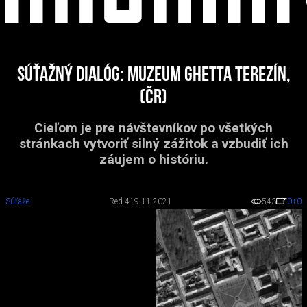
Súťažný dialóg: Muzeum ghetta Terezín,
(ČR)
Cieľom je pre návštevníkov po všetkých
stránkach vytvoriť silný zážitok a vzbudiť ich
záujem o históriu.
Súťaže
Red 4
19.11.2021
543
0
+0