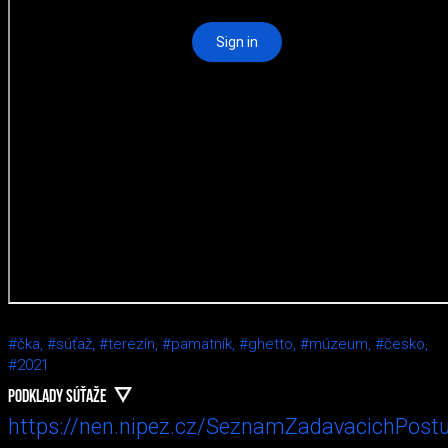
#čka,
#súťaž,
#terezín,
#pamätník,
#ghetto,
#múzeum,
#česko,
#2021
PODKLADY SÚŤAŽE
https://nen.nipez.cz/SeznamZadavacichPos