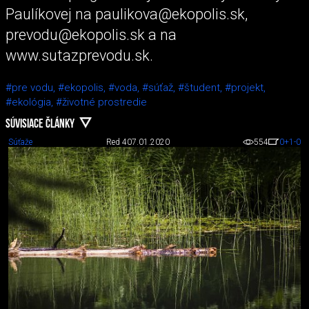
Paulíkovej na paulikova@ekopolis.sk,
prevodu@ekopolis.sk a na
www.sutazprevodu.sk.
#pre vodu,
#ekopolis,
#voda,
#súťaž,
#študent,
#projekt,
#ekológia,
#životné prostredie
SÚVISIACE ČLÁNKY
Súťaže
Red 4
07.01.2020
554
0
+1
-0