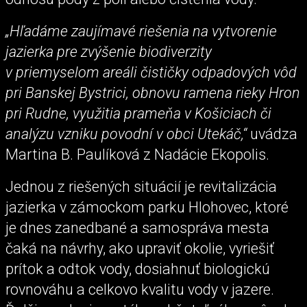
„Hľadáme zaujímavé riešenia na vytvorenie
jazierka pre zvýšenie biodiverzity
v priemyselom areáli čističky odpadových vôd
pri Banskej Bystrici, obnovu ramena rieky Hron
pri Rudne, využitia prameňa v Košiciach či
analýzu vzniku povodní v obci Utekáč,“
uvádza
Martina B. Paulíková z Nadácie Ekopolis.
Jednou z riešených situácií je revitalizácia
jazierka v zámockom parku Hlohovec, ktoré
je dnes zanedbané a samospráva mesta
čaká na návrhy, ako upraviť okolie, vyriešiť
prítok a odtok vody, dosiahnuť biologickú
rovnováhu a celkovo kvalitu vody v jazere.