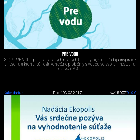
PRE VODU
Súťaž PRE VODU prepája nadaných mladých ľudí s tými, ktorí hľadajú inšpirácie
a riešenia a ktorí chcú riešiť konkrétne problémy s vodou vo svojich mestách a
obciach. V 3....
Kalendárium
Red 4
08.03.2017
150
0
+0
-0