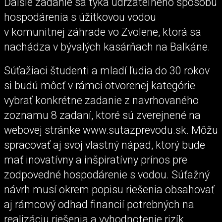
Ďalšie zadanie sa týka udržateľného spôsobu
hospodárenia s úžitkovou vodou
v komunitnej záhrade vo Zvolene, ktorá sa
nachádza v bývalých kasárňach na Balkáne.
Súťažiaci študenti a mladí ľudia do 30 rokov
si budú môcť v rámci otvorenej kategórie
vybrať konkrétne zadanie z navrhovaného
zoznamu 8 zadaní, ktoré sú zverejnené na
webovej stránke www.sutazprevodu.sk. Môžu
spracovať aj svoj vlastný nápad, ktorý bude
mať inovatívny a inšpiratívny prínos pre
zodpovedné hospodárenie s vodou. Súťažný
návrh musí okrem popisu riešenia obsahovať
aj rámcový odhad financií potrebných na
realizáciu riešenia a vyhodnotenie rizík