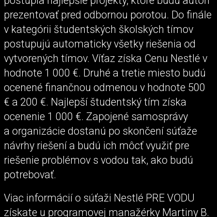
postúpia najlepšie projekty, ktoré budú autori
prezentovať pred odbornou porotou. Do finále
v kategórii študentských školských tímov
postupujú automaticky všetky riešenia od
vytvorených tímov. Víťaz získa Cenu Nestlé v
hodnote 1 000 €. Druhé a tretie miesto budú
ocenené finančnou odmenou v hodnote 500
€ a 200 €. Najlepší študentský tím získa
ocenenie 1 000 €. Zapojené samosprávy
a organizácie dostanú po skončení súťaže
návrhy riešení a budú ich môcť využiť pre
riešenie problémov s vodou tak, ako budú
potrebovať.
Viac informácií o súťaži Nestlé PRE VODU
získate u programovej manažérky Martiny B.