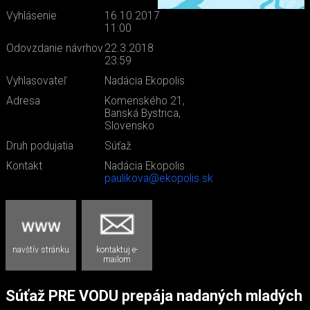
Vyhlásenie
16.10.2017
11:00
Odovzdanie návrhov
22.3.2018
23:59
Vyhlasovateľ
Nadácia Ekopolis
Adresa
Komenského 21,
Banská Bystrica,
Slovensko
Druh podujatia
Súťaž
Kontakt
Nadácia Ekopolis
paulikova@ekopolis.sk
navštív stránku
kontaktuj e-
mailom
Súťaž PRE VODU prepája nadaných mladých