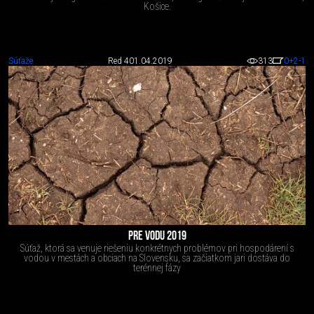
Košice.
Súťaže
Red 4
01.04.2019
313
0
+2
-1
PRE VODU 2019
Súťaž, ktorá sa venuje riešeniu konkrétnych problémov pri hospodárení s
vodou v mestách a obciach na Slovensku, sa začiatkom jari dostáva do
terénnej fázy