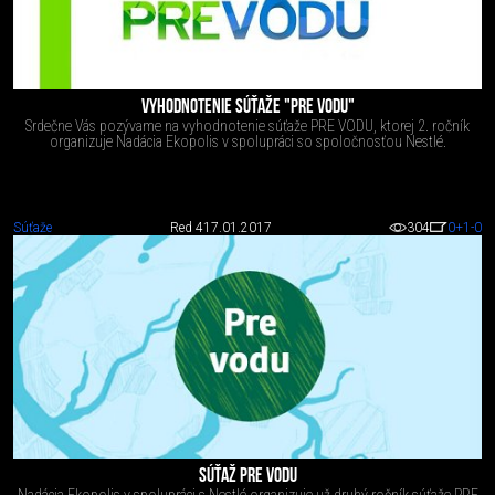
VYHODNOTENIE SÚŤAŽE "PRE VODU"
Srdečne Vás pozývame na vyhodnotenie súťaže PRE VODU, ktorej 2. ročník
organizuje Nadácia Ekopolis v spolupráci so spoločnosťou Nestlé.
Súťaže
Red 4
17.01.2017
304
0
+1
-0
SÚŤAŽ PRE VODU
Nadácia Ekopolis v spolupráci s Nestlé organizuje už druhý ročník súťaže PRE