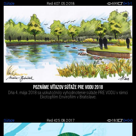
Súťaže
Red 4
07.05.2018
699
0
+3
-1
POZNÁME VÍŤAZOV SÚŤAŽE PRE VODU 2018
Dňa 4. mája 2018 sa uskutočnilo vyhodnotenie súťaže PRE VODU v rámci
Ekotopfilm Envirofilm v Bratislave.
Súťaže
Red 4
25.08.2017
183
0
+0
-0