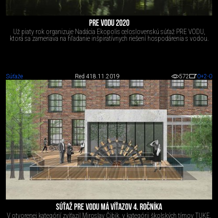
PRE VODU 2020
Už piaty rok organizuje Nadácia Ekopolis celoslovenskú súťaž PRE VODU,
ktorá sa zameriava na hľadanie inšpiratívnych riešení hospodárenia s vodou.
Súťaže
Red 4
18.11.2019
572
0
+2
-0
SÚŤAŽ PRE VODU MÁ VÍŤAZOV 4. ROČNÍKA
V otvorenej kategórií zvíťazil Miroslav Čibik, v kategórii školských tímov TUKE,