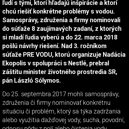
ľudí s tými, ktorí hľadajú inšpirácie a ktorí
chcú riešiť konkrétne problémy s vodou.
Samosprávy, združenia a firmy nominovali
do súťaže 8 zaujímavých zadaní, z ktorých
si mladí ľudia vyberú a do 22. marca 2018
pošlú návrhy riešení. Nad 3. ročníkom
súťaže PRE VODU, ktorú organizuje Nadácia
Ekopolis v spolupráci s Nestlé, prebral
záštitu minister životného prostredia SR,
pán László Sólymos.
Do 25. septembra 2017 mohli samosprávy,
združenia či firmy nominovať konkrétnu
situáciu či problém, ktorý sa týka zadržania
alebo využitia dažďovej vody, sucha, povodní,
odnosu pôdy z polí alebo čistenia vody.