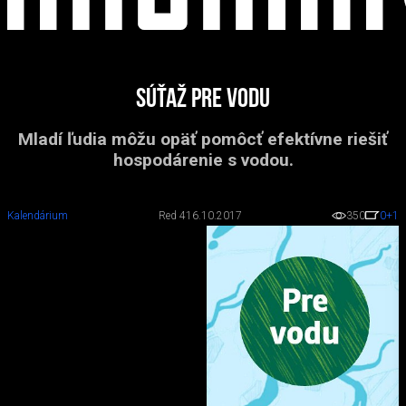
Súťaž PRE VODU
Mladí ľudia môžu opäť pomôcť efektívne riešiť
hospodárenie s vodou.
Kalendárium
Red 4
16.10.2017
350
0
+1