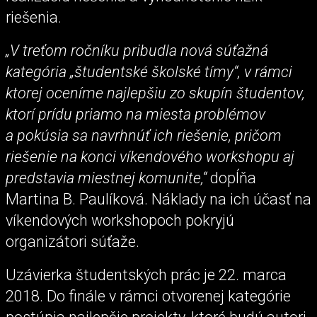
riešenia.
„V treťom ročníku pribudla nová súťažná
kategória „študentské školské tímy“, v rámci
ktorej oceníme najlepšiu zo skupín študentov,
ktorí prídu priamo na miesta problémov
a pokúsia sa navrhnúť ich riešenie, pričom
riešenie na konci víkendového workshopu aj
predstavia miestnej komunite,“
dopĺňa
Martina B. Paulíková. Náklady na ich účasť na
víkendových workshopoch pokryjú
organizátori súťaže.
Uzávierka študentských prác je 22. marca
2018. Do finále v rámci otvorenej kategórie