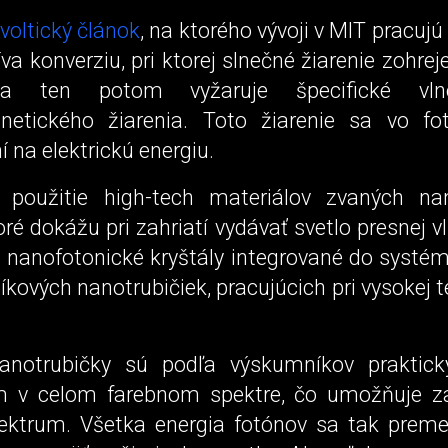
voltický článok
, na ktorého vývoji v MIT pracujú
íva konverziu, pri ktorej slnečné žiarenie zohre
 a ten potom vyžaruje špecifické vln
netického žiarenia. Toto žiarenie sa vo fo
 na elektrickú energiu.
 použitie high-tech materiálov zvaných nan
toré dokážu pri zahriatí vydávať svetlo presnej vl
li nanofotonické kryštály integrované do systé
líkových nanotrubičiek, pracujúcich pri vysokej 
nanotrubičky sú podľa výskumníkov praktick
 v celom farebnom spektre, čo umožňuje za
ektrum. Všetka energia fotónov sa tak preme