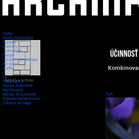
Všetko
Stavby konštrukcie
Doprava
Materiály
Technológie
Účinnosť
Energie
Udržateľnosť ekológia
Bio socio
Kombinovan
Grafika
IT
iné
Regály + postele
Vložiť článok
Najviac hodnotené
Najčítanejšie
Tech
Najviac diskutované
Posledné komentované
Zobraziť na mape