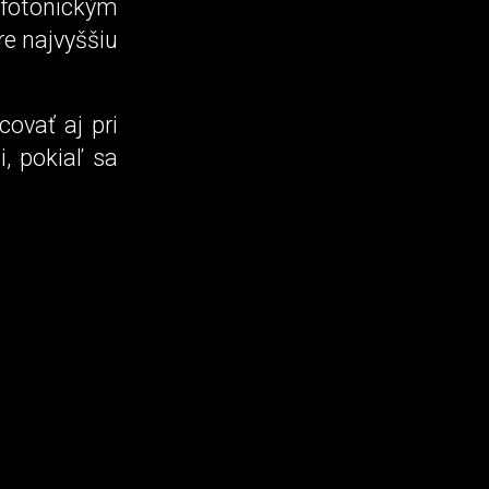
ofotonickým
re najvyššiu
ovať aj pri
, pokiaľ sa