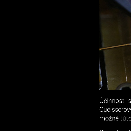
Účinnosť 
Queisserov
možné túto