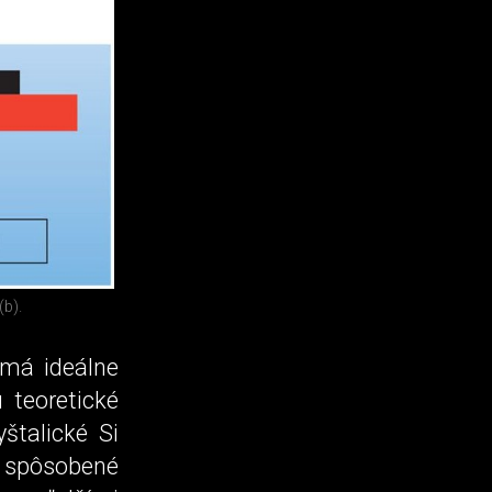
(b).
emá ideálne
 teoretické
talické Si
ú spôsobené