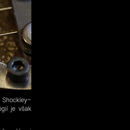
 Shockley–
gií je však