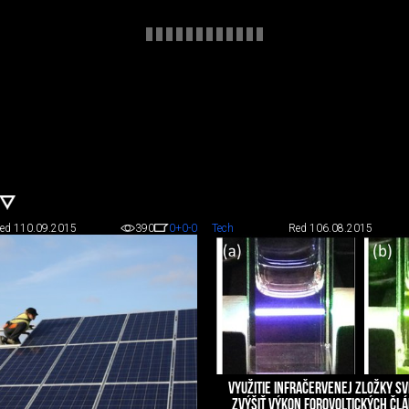
ed 1
10.09.2015
390
0
+0
-0
Tech
Red 1
06.08.2015
VYUŽITIE INFRAČERVENEJ ZLOŽKY S
ZVÝŠIŤ VÝKON FOROVOLTICKÝCH ČL