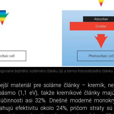
govanie bežného solárneho článku (a) a termo-fotovoltického článku 
ejší materiál pre solárne články – kremík, n
ásmo (1,1 eV), takže kremíkové články majú
činnosti asi 32%. Dnešné moderné monokryš
ahujú efektivitu okolo 24%, pričom straty s