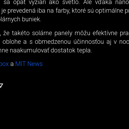
 sa opäť vyžiari ako svetlo. Ale vďaka nan
je prevedená iba na farby, ktoré sú optimálne p
lárnych buniek.
, že takéto solárne panely môžu efektívne prac
j oblohe a s obmedzenou účinnosťou aj v noci
ihne naakumulovať dostatok tepla.
box
a
MIT News