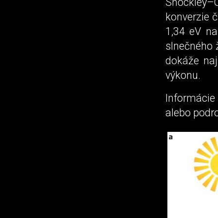
Shockley–
konverzie 
1,34 eV na
slnečného 
dokáže naj
výkonu.
Informácie
alebo podr