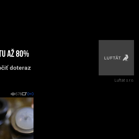
tu až 80%
čiť doteraz
Luftät s.r.o.
578
0
+0