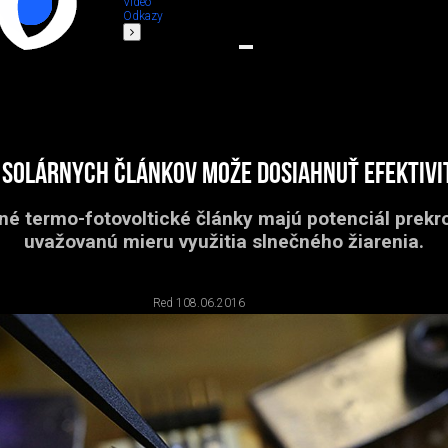
Video
Odkazy
 solárnych článkov može dosiahnuť efektivi
é termo-fotovoltické články majú potenciál prekro
uvažovanú mieru využitia slnečného žiarenia.
Red 1
08.06.2016