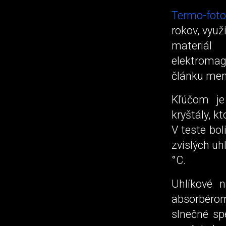
Termo-foto
rokov, využ
materiál
elektromag
článku mení
Kľúčom je
kryštály, k
V teste bo
zvislých uh
°C.
Uhlíkové 
absorbérom
slnečné sp