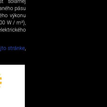
ť solárnej
zaného pásu
lého výkonu
00 W / m²),
lektrického
jto stránke
,