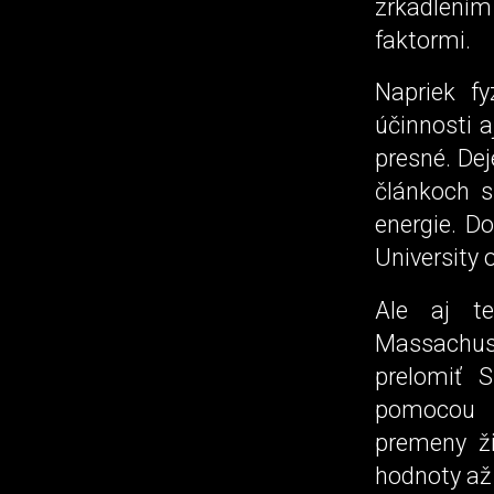
zrkadlením
faktormi.
Napriek f
účinnosti a
presné. Dej
článkoch s
energie. Do
University
Ale aj te
Massachuse
prelomiť S
pomocou t
premeny ži
hodnoty až