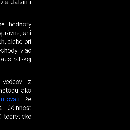
v a ďalšími
né hodnoty
správne, ani
h, alebo pri
echody viac
austrálskej
a vedcov z
 metódu ako
movali
, že
a účinnosť
 teoretické