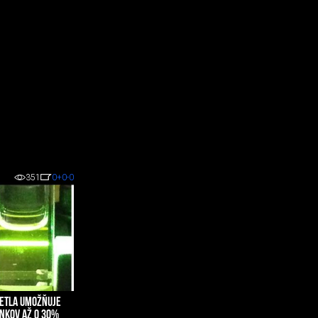
351
0
+0
-0
VETLA UMOŽŇUJE
ÁNKOV AŽ O 30%