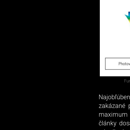
Fun
Najobľúben
zakázané p
maximum ú
články dos