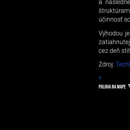
a následne
štruktúram 
účinnosť so
Výhodou je
zatiahnute
cez deň st
Zdroj:
Tech
#
POLOHA NA MAPE