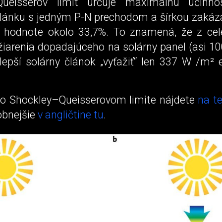
Queisserov limit určuje maximálnu účinnos
článku s jedným P-N prechodom a šírkou zaká
 hodnote okolo 33,7%. To znamená, že z ce
žiarenia dopadajúceho na solárny panel (asi 10
lepší solárny článok „vyťažiť“ len 337 W /m² e
 o Shockley–Queisserovom limite nájdete
na te
obnejšie
v angličtine tu
.