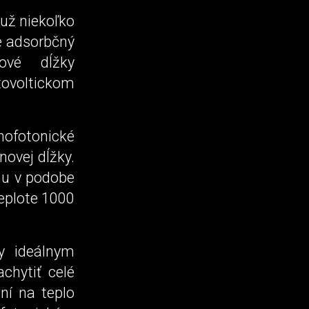
 už niekoľko
je adsorbčný
ové dĺžky
tovoltickom
ofotonické
novej dĺžky.
mu v podobe
teplote 1000
y ideálnym
chytiť celé
ní na teplo