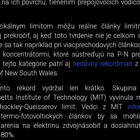
 na ich povrchu, tienením prepojovocích vodičo
yzikálnym limitom môžu reálne články limit
j prekročiť, aj keď toto tvrdenie nie je celkom 
e sa tak napríklad pri viacprechodových článkoc
 koncentrátormi, ktoré sústreďujú na P-N pr
 tejto kategórie patrí aj
nedávny rekordman
z 
 of New South Wales.
nto rekord vydržal len krátko. Skupin
tts Institute of Technology (MIT) vyvinula
hockley-Queisserov limit. Vedci z MIT
infor
ermo-fotovoltických článkov by sa mohl
arenia na elektrinu zdvojnásobiť a dosiahnuť
 80%.