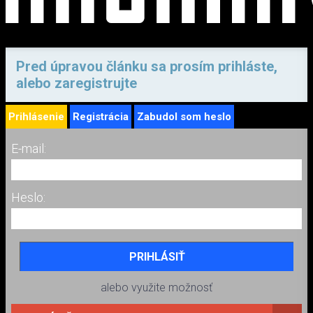
Pred úpravou článku sa prosím prihláste,
alebo zaregistrujte
Prihlásenie
Registrácia
Zabudol som heslo
E-mail:
Heslo:
alebo využite možnosť