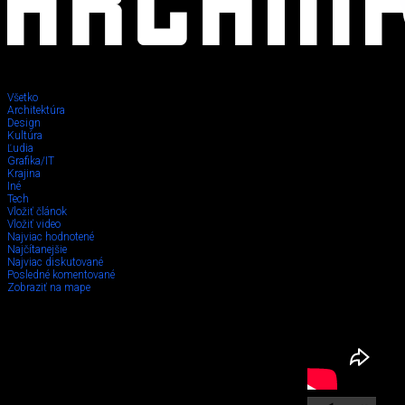
Všetko
Architektúra
Design
Kultúra
Ľudia
Grafika/IT
Krajina
Iné
Tech
Vložiť článok
Vložiť video
Najviac hodnotené
Najčítanejšie
Najviac diskutované
Posledné komentované
Zobraziť na mape