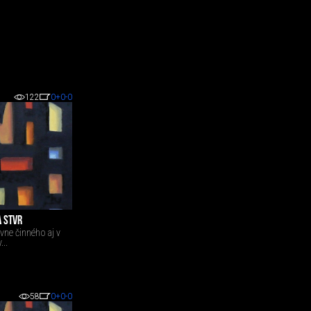
122
0
+0
-0
A STVR
vne činného aj v
...
58
0
+0
-0