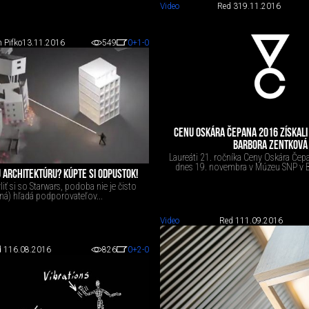
Video
Red 3
19.11.2016
 Pifko
13.11.2016
549
0
+1
-0
CENU OSKÁRA ČEPANA 2016 ZÍSKALI 
BARBORA ZENTKOVÁ
Laureáti 21. ročníka Ceny Oskára Čepa
dnes 19. novembra v Múzeu SNP v Ba
 ARCHITEKTÚRU? KÚPTE SI ODPUSTOK!
ť si so Starwars, podoba nie je čisto
á) hľadá podporovateľov...
Video
Red 1
11.09.2016
 1
16.08.2016
826
0
+2
-0