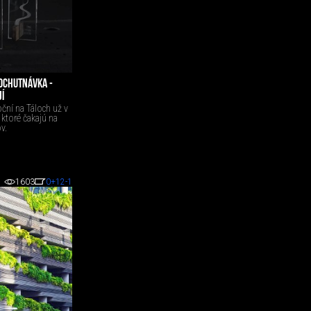
 OCHUTNÁVKA -
Í
ční na Táloch už v
, ktoré čakajú na
ov.
1603
0
+12
-1