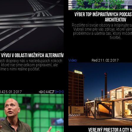
VÝBER TOP INŠPIRATÍVNYCH PODCAST
ARCHITEKTOV
Rozšírte si svoje obzory a inšpirujte s
Vybrali sme pre vás zdroje, ktoré vám
problémov a ušetria čas, ktorý môžet
tvorbe.
Ý VÝVOJ V OBLASTI MOŽNÝCH ALTERNATÍV
lasti dopravy nás v nasledujúcich rokoch
Video
Red 2
11.02.2017
a ktoré nie sme celkom pripravení, ale
me s nimi reálne počítať.
 4
25.01.2017
244
0
+0
-0
VEREJNÝ PRIESTOR A CITY 