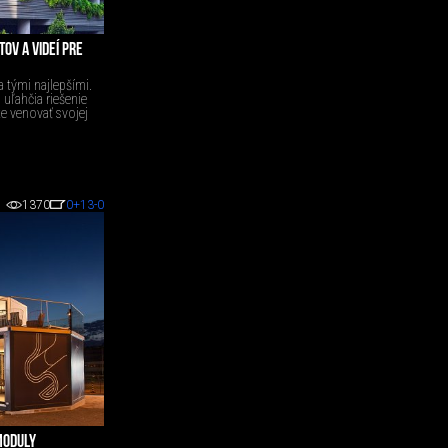
OV A VIDEÍ PRE
a tými najlepšími.
 uľahčia riešenie
e venovať svojej
1370
0
+13
-0
MODULY