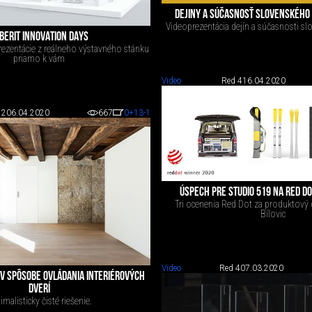
DEJINY A SÚČASNOSŤ SLOVENSKÉHO D
Videoprezentácia dejín a súčasnosti sl
BERIT INNOVATION DAYS
prezentácie z reálneho výstavného stánku
priamo k vám
Video
Red 4
16.04.2020
 2
06.04.2020
667
0
+13
-1
ÚSPECH PRE STUDIO 519 NA RED D
Tri ocenenia Red Dot za produktový 
Bílovic
Video
Red 4
07.03.2020
V SPÔSOBE OVLÁDANIA INTERIÉROVÝCH
DVERÍ
imalisticky čisté riešenie.