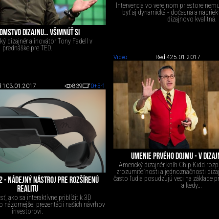
Intervencia vo verejnom priestore nemu
byť aj dynamická - dočasná a naprie
dizajnovo kvalitná.
OMSTVO DIZAJNU… VŠIMNÚŤ SI
ý dizajnér a inovátor Tony Fadell v
prednáške pre TED.
Video
Red 4
25.01.2017
 1
03.01.2017
839
0
+5
-1
UMENIE PRVÉHO DOJMU - V DIZAJN
Americký dizajnér kníh Chip Kidd rozp
zrozumiteľnosti a jednoznačnosti dizaj
často ľudia posudzujú veci na základe 
2 - NÁDEJNÝ NÁSTROJ PRE ROZŠÍRENÚ
a kedy...
REALITU
, ako sa interaktívne priblížiť k 3D
 názornejšej prezentácii našich návrhov
investorovi.