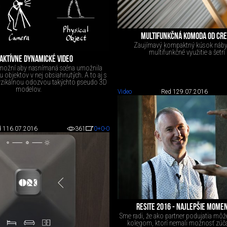
MULTIFUNKČNÁ KOMODA OD CRE
Zaujímavý kompaktný kúsok náby
multifunkčné využitie a šetrí 
AKTÍVNE DYNAMICKÉ VIDEO
možní aby nasnímaná scéna umožnila
 objektov v nej obsiahnutých. A to aj s
fyzikálnou odozvou takýchto pseudo 3D
modelov.
Video
Red 1
29.07.2016
 1
16.07.2016
361
0
+0
-0
RESITE 2016 - NAJLEPŠIE MOMEN
Sme radi, že ako partner podujatia mô
kolegom, ktorí nemali možnosť zúča