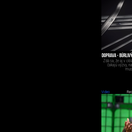
DOPRAVA - BÚRLIV
Zdá sa, že aj v ob
čakajú výzvy, n
musí
Video
Red