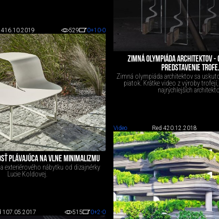
 4
16.10.2019
529
0
+10
-0
ZIMNÁ OLYMPIÁDA ARCHITEKTOV -
PREDSTAVENIE TROFEJ
Zimná olympiáda architektov sa uskuto
piatok. Krátke video z výroby trofejí
najrýchlejších architekt
Video
Red 4
20.12.2018
SŤ PLÁVAJÚCA NA VLNE MINIMALIZMU
ia exteriérového nábytku od dizajnérky
Lucie Koldovej.
 1
07.05.2017
515
0
+2
-0