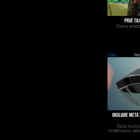
PRVÉ TAJ
Známy americk
Video
Red
OKULIARE META 
Ďalšia možnosť
modelovaniu, alebo