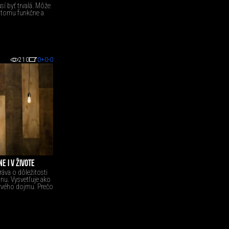
sí byť trvalá. Môže
k tomu funkčne a
210
0
+0
-0
E I V ŽIVOTE
ráva o dôležitosti
nu. Vysvetľuje ako
prvého dojmu. Prečo