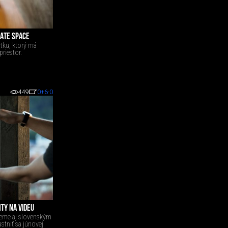
ATE SPACE
tku, ktorý má
priestor.
449
0
+6
-0
TY NA VIDEU
žeme aj slovenským
stniť sa júnovej