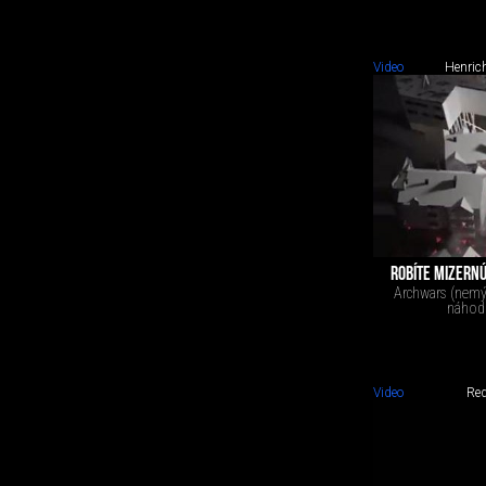
Video
Henrich
ROBÍTE MIZERNÚ
Archwars (nemýli
náhodn
Video
Red