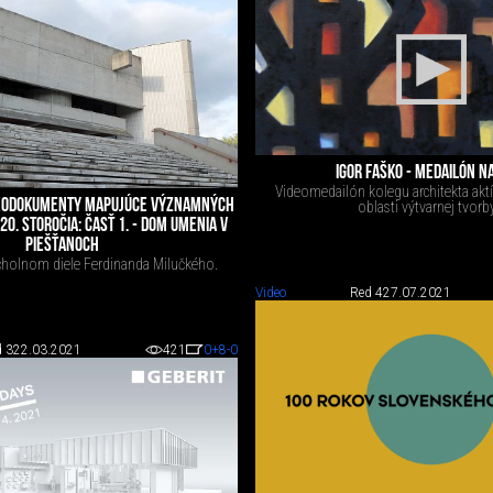
IGOR FAŠKO - MEDAILÓN N
Videomedailón kolegu architekta aktí
DEODOKUMENTY MAPUJÚCE VÝZNAMNÝCH
oblasti výtvarnej tvorby
20. STOROČIA: ČASŤ 1. - DOM UMENIA V
PIEŠŤANOCH
holnom diele Ferdinanda Milučkého.
Video
Red 4
27.07.2021
 3
22.03.2021
421
0
+8
-0