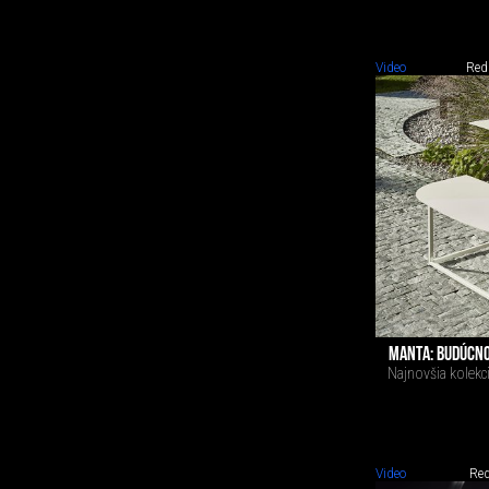
Video
Red
MANTA: BUDÚCNO
Najnovšia kolekc
Video
Red