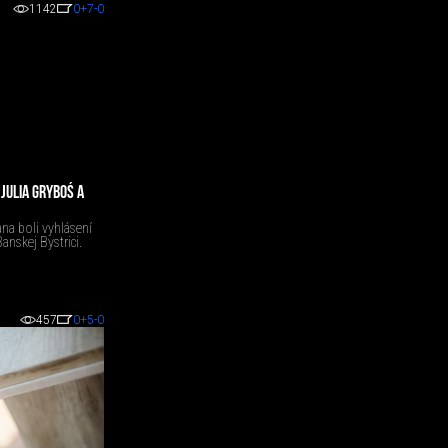
1142
0
+7
-0
JULIA GRYBOŚ A
na boli vyhlásení
nskej Bystrici.
457
0
+5
-0