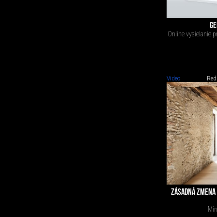
GE
Online vysielanie 
Video
Red
ZÁSADNÁ ZMENA 
Min