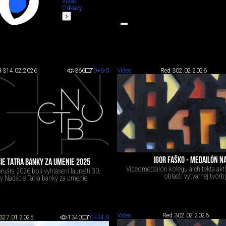
Video
Odkazy
 3
14.02.2026
366
0
+6
-0
Video
Red 3
02.02.2026
IGOR FAŠKO - MEDAILÓN N
IE TATRA BANKY ZA UMENIE 2025
Videomedailón kolegu architekta aktí
bruára 2026 boli vyhlásení laureáti 30.
oblasti výtvarnej tvorby
y Nadácie Tatra banky za umenie.
Video
Red 3
02.02.2026
3
27.01.2025
1340
0
+44
-0