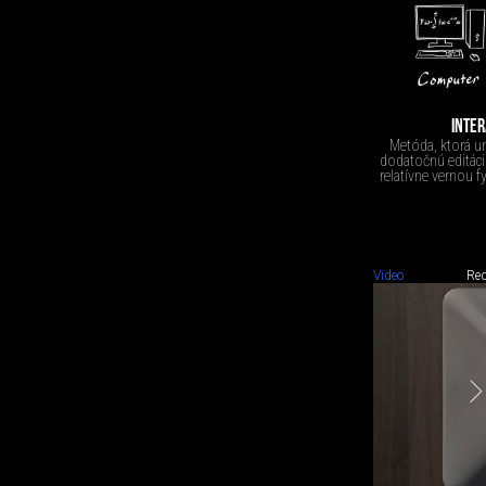
INTER
Metóda, ktorá u
dodatočnú editáciu
relatívne vernou 
Video
Red