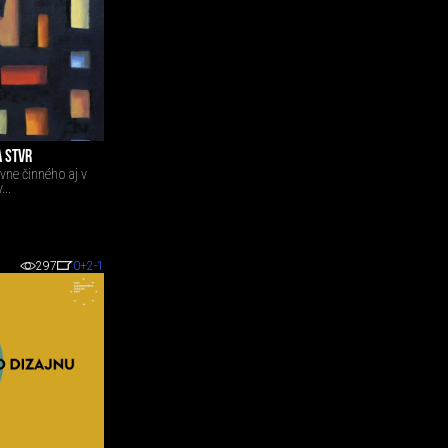
A STVR
vne činného aj v
...
297
0
+2
-1