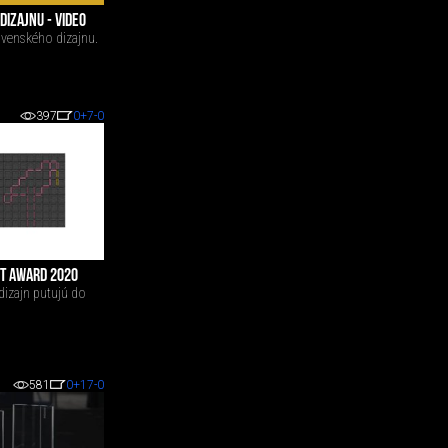
IZAJNU - VIDEO
ovenského dizajnu.
397
0
+7
-0
OT AWARD 2020
dizajn putujú do
581
0
+17
-0