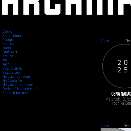
Všetko
Architektúra
Design
Video
Red
Design
Kultúra
Ľudia
Grafika/IT
Krajina
Iné
Tech
Vložiť článok
Vložiť video
Najviac hodnotené
Najčítanejšie
Najviac diskutované
Posledné komentované
Zobraziť na mape
CENA NADÁC
V štvrtok 12. fe
ročníka Cen
Video
Red 