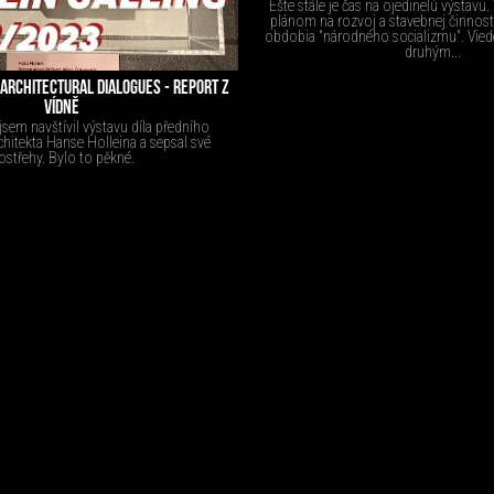
Ešte stále je čas na ojedinelú výstavu.
plánom na rozvoj a stavebnej činnost
obdobia "národného socializmu". Vied
druhým...
 ARCHITECTURAL DIALOGUES - REPORT Z
VÍDNĚ
jsem navštívil výstavu díla předního
hitekta Hanse Holleina a sepsal své
ostřehy. Bylo to pěkné.