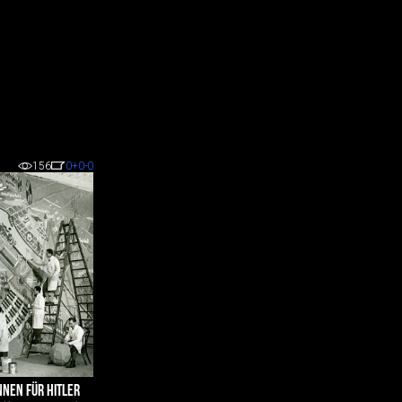
156
0
+0
-0
NNEN FÜR HITLER