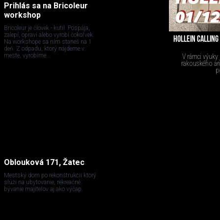
Prihlás sa na Bricoleur
workshop
Bricoleur je človek - kutil. Pospája,
zalepí, opraví alebo vyrobí čokoľvek.
HOLLEIN CALLING
Na workshope sa ním staneš na 1
deň. Z odpadu, ktorý nájdeme v
meste, vyrobíme...
V rámci výuky 
rakouského arc
p
Oblouková 171, Žatec
Mestský dom po rekonštrukcii ktorý
slúži na ubytovanie, rekreačné
bývanie majiteľov aj ako výčap.