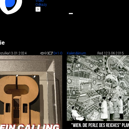
Video
Odkazy
ie
Zezulka
13.01.2024
93
0
+1
-0
Kalendárium
Red 1
23.06.2015
"WIEN. DIE PERLE DES REICHES" PLA