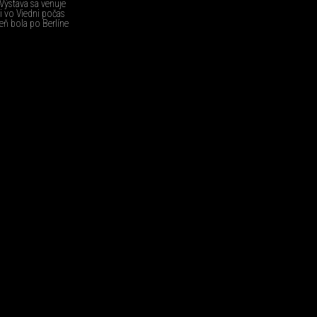
 Výstava sa venuje
i vo Viedni počas
eň bola po Berlíne