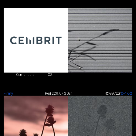
Cembrit a.s.
CZ
Firmy
Red 2
29.07.2021
997
0
+16
-2