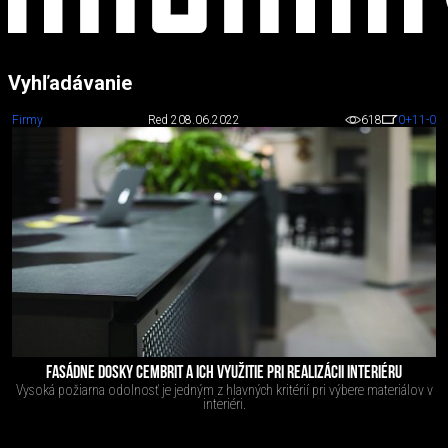
Vyhľadávanie
Firmy
Red 2
08.06.2022
618
0
+11
-0
FASÁDNE DOSKY CEMBRIT A ICH VYUŽITIE PRI REALIZÁCII INTERIÉRU
Vysoká požiarna odolnosť je jedným z hlavných kritérií pri výbere materiálov v
interiéri.