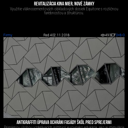
REVITALIZÁCIA KINA MIER, NOVÉ ZÁMKY
Využitie vláknocementových obkladových dosiek Equitone s rozličnou
farebnosťou a štruktúrou.
Firmy
Red 4
02.11.2018
493
0
+8
-0
ANTIGRAFFITI ÚPRAVA OCHRÁNI FASÁDY ŠKÔL PRED SPREJERMI
Primárnou úlohou vzdelávacích inštitúcií je rovnako edukácia, ako aj stimulácia