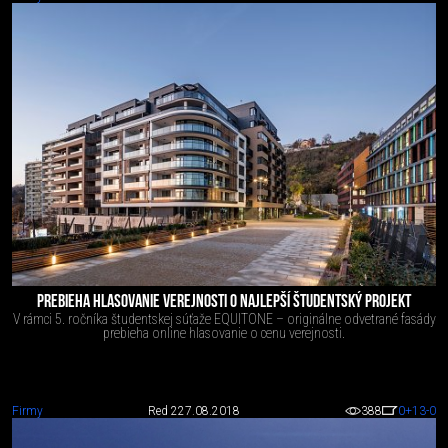
PREBIEHA HLASOVANIE VEREJNOSTI O NAJLEPŠÍ ŠTUDENTSKÝ PROJEKT
V rámci 5. ročníka študentskej súťaže EQUITONE – originálne odvetrané fasády
prebieha online hlasovanie o cenu verejnosti.
Firmy
Red 2
27.08.2018
388
0
+13
-0