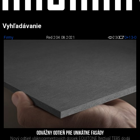
Vyhľadávanie
Firmy
Red 2
04.08.2021
230
0
+13
-0
ODVÁŽNY ODTIEŇ PRE UNIKÁTNE FASÁDY
Nový odtieň vláknocementových dosiek EQUITONE [tectiva] TE85 dodá