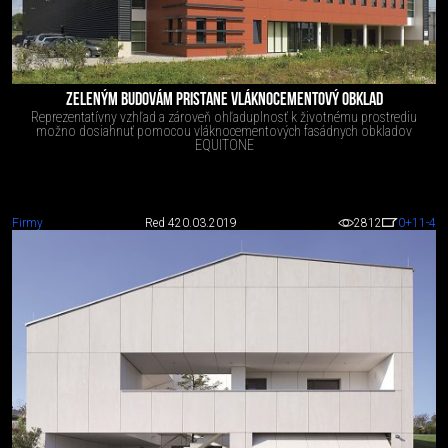
ZELENÝM BUDOVÁM PRISTANE VLÁKNOCEMENTOVÝ OBKLAD
Reprezentatívny vzhľad a zároveň ohľaduplnosť k životnému prostrediu
možno dosiahnuť pomocou vláknocementových fasádnych obkladov
EQUITONE
Firmy
Red 4
20.03.2019
2812
0
+11
-4