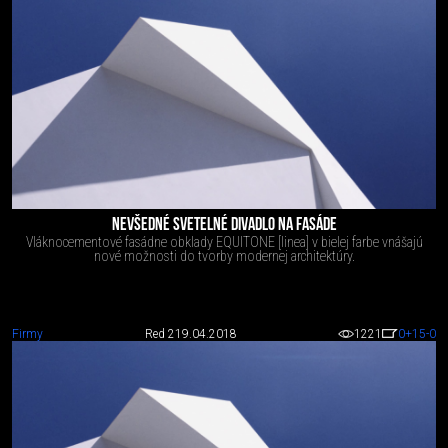
NEVŠEDNÉ SVETELNÉ DIVADLO NA FASÁDE
Vláknocementové fasádne obklady EQUITONE [linea] v bielej farbe vnášajú
nové možnosti do tvorby modernej architektúry.
Firmy
Red 2
19.04.2018
1221
0
+15
-0