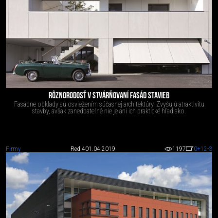
RÔZNORODOSŤ V STVÁRŇOVANÍ FASÁD STAVIEB
Fasádne obklady sú osviežením súčasnej architektúry. Zvyšujú atraktivitu
stavby, avšak zanedbateľné nie je ani ich praktické hľadisko.
Firmy
Red 4
01.04.2019
1197
0
+12
-3