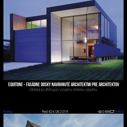
EQUITONE - FASÁDNE DOSKY NAVRHNUTÉ ARCHITEKTMI PRE ARCHITEKTOV
Obklad podtrhujúci vizuálnu stránku objektu.
Firmy
Red 4
24.06.2019
2488
0
+8
-5