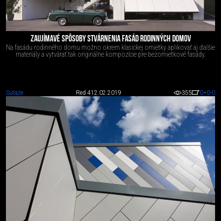
ZAUJÍMAVÉ SPÔSOBY STVÁRNENIA FASÁD RODINNÝCH DOMOV
Na fasádu rodinného domu možno okrem klasickej omietky aplikovať aj ďalšie
materiály a vytvárať tak originálne kompozície pre bezomietkové fasády.
Súťaže
Red 4
12.02.2019
355
0
+0
-0