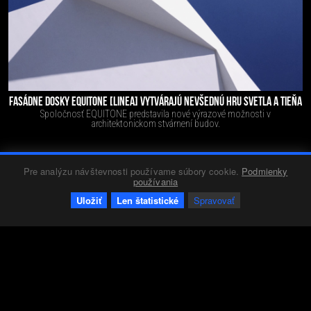
FASÁDNE DOSKY EQUITONE [LINEA] VYTVÁRAJÚ NEVŠEDNÚ HRU SVETLA A TIEŇA
Spoločnosť EQUITONE predstavila nové výrazové možnosti v
architektonickom stvárnení budov.
Pre analýzu návštevnosti používame súbory cookie.
Podmienky
Firmy
Red 4
25.05.2018
972
0
+22
-0
používania
Uložiť
Len štatistické
Spravovať