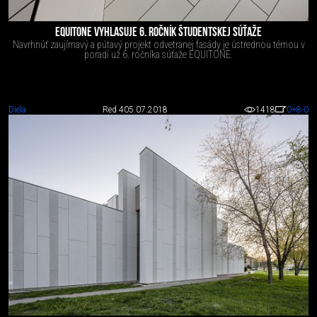
EQUITONE VYHLASUJE 6. ROČNÍK ŠTUDENTSKEJ SÚŤAŽE
Navrhnúť zaujímavý a pútavý projekt odvetranej fasády je ústrednou témou v
poradí už 6. ročníka súťaže EQUITONE.
Diela
Red 4
05.07.2018
1418
0
+8
-0