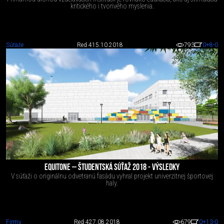
kritického i tvorivého myslenia.
Súťaže
Red 4
15.10.2018
793
0
+8
-0
EQUITONE – ŠTUDENTSKÁ SÚŤAŽ 2018 - VÝSLEDKY
V súťaži o originálnu odvetranú fasádu vyhral projekt univerzitnej športovej
haly.
Firmy
Red 4
27.08.2018
679
0
+13
-0