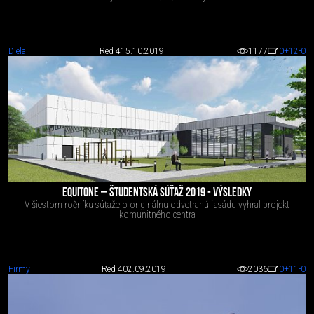
Diela
Red 4
15.10.2019
1177
0
+12
-0
EQUITONE – ŠTUDENTSKÁ SÚŤAŽ 2019 - VÝSLEDKY
V šiestom ročníku súťaže o originálnu odvetranú fasádu vyhral projekt
komunitného centra
Firmy
Red 4
02.09.2019
2036
0
+11
-0