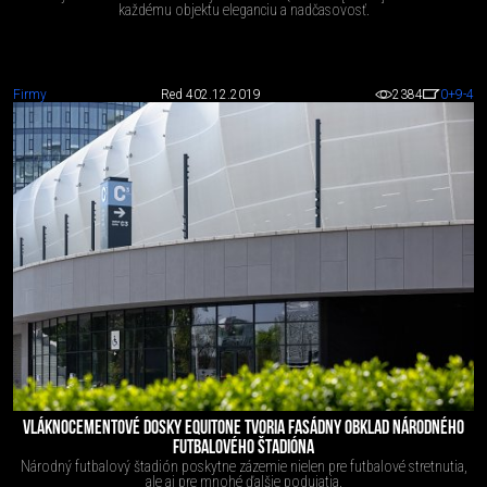
každému objektu eleganciu a nadčasovosť.
Firmy
Red 4
02.12.2019
2384
0
+9
-4
VLÁKNOCEMENTOVÉ DOSKY EQUITONE TVORIA FASÁDNY OBKLAD NÁRODNÉHO
FUTBALOVÉHO ŠTADIÓNA
Národný futbalový štadión poskytne zázemie nielen pre futbalové stretnutia,
ale aj pre mnohé ďalšie podujatia.