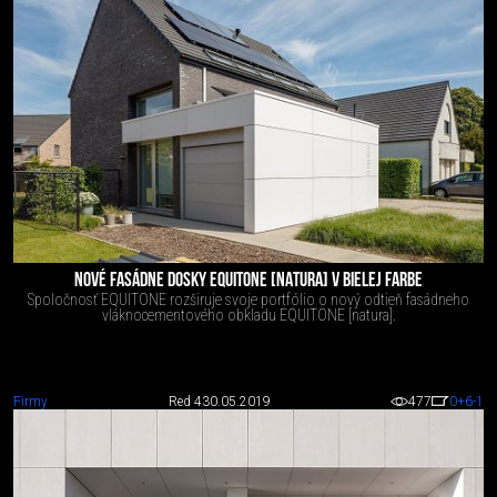
NOVÉ FASÁDNE DOSKY EQUITONE [NATURA] V BIELEJ FARBE
Spoločnosť EQUITONE rozširuje svoje portfólio o nový odtieň fasádneho
vláknocementového obkladu EQUITONE [natura].
Firmy
Red 4
30.05.2019
477
0
+6
-1