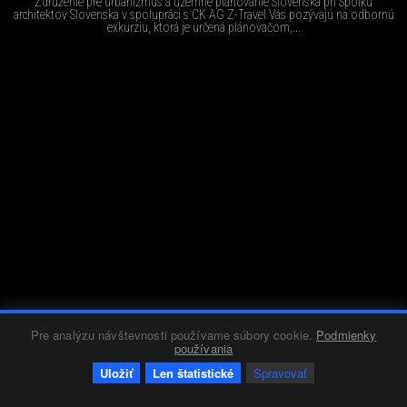
Združenie pre urbanizmus a územné plánovanie Slovenska pri Spolku
architektov Slovenska v spolupráci s CK AG Z-Travel Vás pozývajú na odbornú
exkurziu, ktorá je určená plánovačom,...
Pre analýzu návštevnosti používame súbory cookie.
Podmienky
používania
Uložiť
Len štatistické
Spravovať