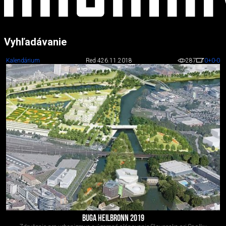
Vyhľadávanie
Kalendárium
Red 4
26.11.2018
287
0
+0
-0
BUGA HEILBRONN 2019