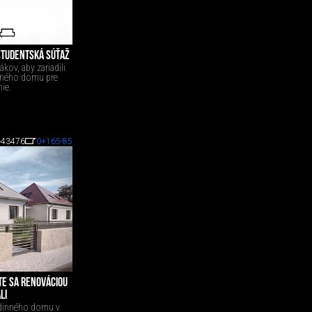
 ŠTUDENTSKÁ SÚŤAŽ
ov, aby zariadili
inného domu pre
ie.
43476
0
+165
-85
TE SA RENOVÁCIOU
LI
odinného domu v