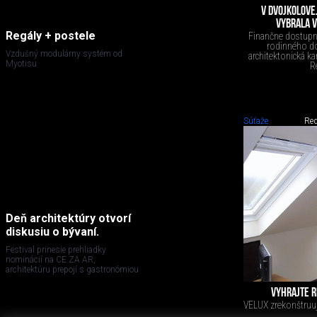
V DVOJKOLOVE
VYBRALA V
Regály + postele
Finančne dostupn
rodinného do
Vzdušný modulárny systém od
architektonická ka
Myotisu
R
Súťaže
Red
Deň architektúry otvorí
diskusiu o bývaní.
Festival prinesie prehliadky
nominácií na CE ZA AR,
architektúru prepojí s gastronómiou
VYHRAJTE 
VELUX zrekonštruuj