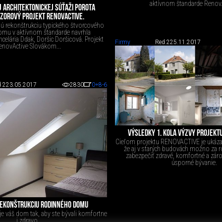
aktívnom štandarde RenovA
J ARCHITEKTONICKEJ SÚŤAŽI POROTA
ZOROVÝ PROJEKT RENOVACTIVE.
ú rekonštrukciu typického štvorcového
mu v aktívnom štandarde navrhla
ncelária Ddak, Doršic Doršicová. Projekt
Firmy
Red 2
25.11.2017
enovActive Slovákom...
 2
23.05.2017
2830
0
+8
-6
VÝSLEDKY 1. KOLA VÝZVY PROJEKT
Cieľom projektu RENOVACTIVE je ukázať 
že aj v starých budovách možno za 
zabezpečiť zdravé, komfortné a záro
úsporné bývanie.
REKONŠTRUKCIU RODINNÉHO DOMU
e váš dom tak, aby ste bývali komfortne
i zdravo.