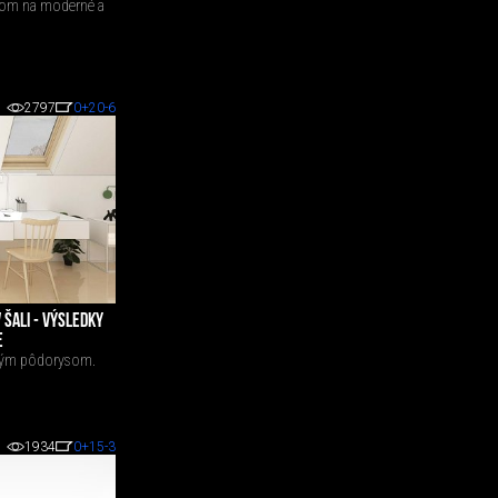
dom na moderné a
2797
0
+20
-6
 ŠALI - VÝSLEDKY
E
ovým pôdorysom.
1934
0
+15
-3