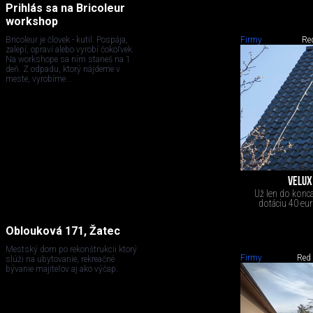
Prihlás sa na Bricoleur
workshop
Bricoleur je človek - kutil. Pospája,
Firmy
Re
zalepí, opraví alebo vyrobí čokoľvek.
Na workshope sa ním staneš na 1
deň. Z odpadu, ktorý nájdeme v
meste, vyrobíme...
VELUX
Už len do konca
dotáciu 40 eur
Oblouková 171, Žatec
Mestský dom po rekonštrukcii ktorý
Firmy
Red
slúži na ubytovanie, rekreačné
bývanie majiteľov aj ako výčap.