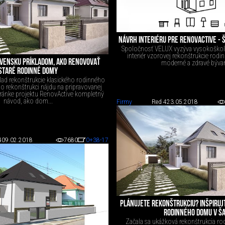
NÁVRH INTERIÉRU PRE RENOVACTIVE -
Spoločnosť VELUX vyzýva vysokoškolák
interiér vzorovej rekonštrukcie rod
OVENSKU PRÍKLADOM, AKO RENOVOVAŤ
moderné a zdravé bývan
STARÉ RODINNÉ DOMY
klad rekonštrukcie klasického rodinného
 rekonštrukci nájdu na pripravovanej
stránke projektu RenovActive kompletný
návod, ako dom...
Firmy
Red 4
23.05.2018
4
09.02.2018
7680
0
+38
-17
PLÁNUJETE REKONŠTRUKCIU? INŠPIRUJ
RODINNÉHO DOMU V ŠA
Začala sa ukážková rekonštrukcia r