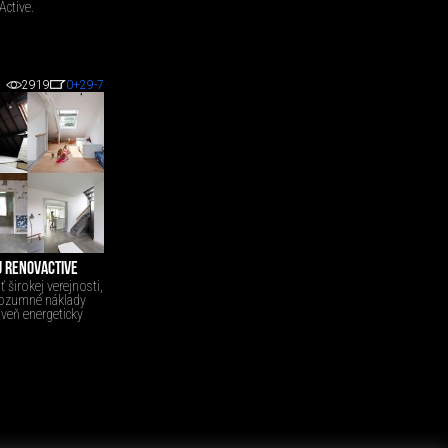
ctive.
2919
0
+29
-7
U RENOVACTIVE
širokej verejnosti,
rozumné náklady
veň energeticky