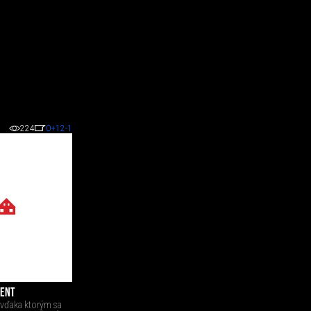
224
0
+12
-1
VENT
, vďaka ktorým sa