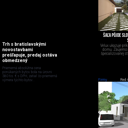
ŠAĽA PÔJDE SL
Trh s bratislavskými
Velux ukazuje prí
novostavbami
domu. Záujemci o
špecializovanej 
prešľapuje, predaj ostáva
obmedzený
Priemerná absolútna cena
ponúkaných bytov bola na úrovni
380 tis. € s DPH, zatiaľ čo priemerná
Firmy
Red 
výmera týchto bytov...