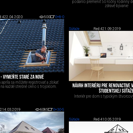
podarilo premeniť 50 ročný rodinný 
zdravé bývanie
d 4
22.04.2020
500
0
+8
-0
Súťaže
Red 4
21.09.2019
 - VYMEŇTE STARÉ ZA NOVÉ
 apríla sa môžete registrovať a získať
NÁVRH INTERIÉRU PRE RENOVACTIVE V
 na každé strešné okno s trojsklom.
ŠTUDENTSKEJ SÚŤAŽ
Interiér pre dom s typickým štvorc
 2
14.03.2019
6085
0
+30
-5
Súťaže
Red 4
10.05.2019