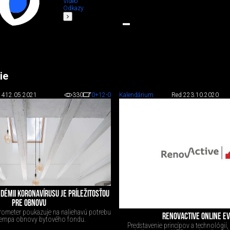
Video
Odkazy
ie
 4
12.05.2021
330
0
+12
-0
Kalendárium
Red 2
23.10.2020
DÉMII KORONAVÍRUSU JE PRÍLEŽITOSŤOU
PRE OBNOVU
ometer poukazuje na naliehavú potrebu
RENOVACTIVE ONLINE E
tempa obnovy bytového fondu.
Predstavenie princípov a technológií