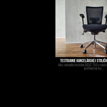
TESTOVANIE KANCELÁRSKEJ STOLIČKY
Ako obstála stolička SIDIZ T50 v našo
pohľad na ňu...