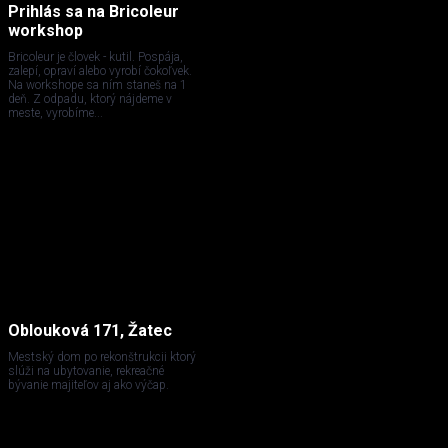
Prihlás sa na Bricoleur
workshop
Bricoleur je človek - kutil. Pospája,
zalepí, opraví alebo vyrobí čokoľvek.
Na workshope sa ním staneš na 1
deň. Z odpadu, ktorý nájdeme v
meste, vyrobíme...
Oblouková 171, Žatec
Mestský dom po rekonštrukcii ktorý
slúži na ubytovanie, rekreačné
bývanie majiteľov aj ako výčap.