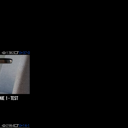
1382
0
+37
-0
IE 1 - TEST
2984
0
+16
-1