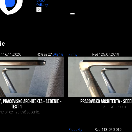
Video
Odkazy
ie
 1
16.11.2020
838
0
+24
-2
Firmy
Red 1
25.07.2019
, PRACOVISKO ARCHITEKTA - SEDENIE -
PRACOVISKO ARCHITEKTA - SEDEN
TEST 1
Zdravé sedenie.
 office - zdravé sedenie.
Produkty
Red 4
18.07.2019