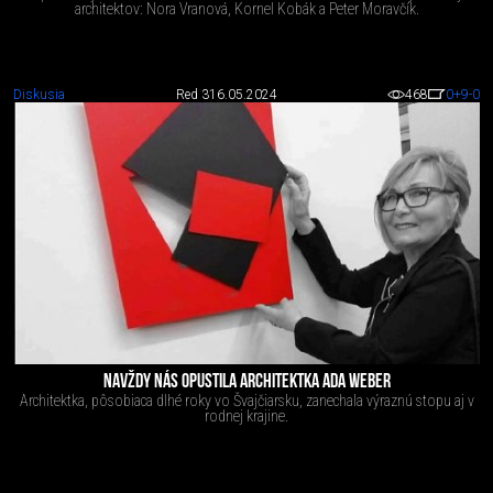
architektov: Nora Vranová, Kornel Kobák a Peter Moravčík.
Diskusia
Red 3
16.05.2024
468
0
+9
-0
NAVŽDY NÁS OPUSTILA ARCHITEKTKA ADA WEBER
Architektka, pôsobiaca dlhé roky vo Švajčiarsku, zanechala výraznú stopu aj v
rodnej krajine.