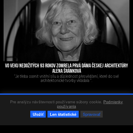
VO VEKU NEDOŽITÝCH 93 ROKOV ZOMRELA PRVÁ DÁMA ČESKEJ ARCHITEKTÚRY
ALENA ŠRÁMKOVÁ
"Je třeba ocenit vnitřní sílu a důslednost přesvědčení, které do své
architektonické tvorby vkládala ".
Pre analýzu návštevnosti používame súbory cookie.
Podmienky
Diskusia
Red 3
07.09.2020
3205
0
+32
-1
používania
Uložiť
Len štatistické
Spravovať