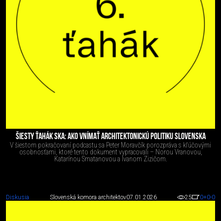
ŠIESTY ŤAHÁK SKA: AKO VNÍMAŤ ARCHITEKTONICKÚ POLITIKU SLOVENSKA
V šiestom pokračovaní podcastu sa Peter Moravčík porozpráva s kľúčovými
osobnosťami, ktoré tento dokument vypracovali – Norou Vranovou,
Katarínou Smatanovou a Ivanom Zizičom.
Diskusia
Slovenská komora architektov
07.01.2026
25
0
+0
-0