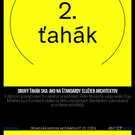
DRUHÝ ŤAHÁK SKA: AKO NA ŠTANDARDY SLUŽIEB ARCHITEKTOV
V ďalšom pokračovaní moderátor (a architekt) Peter Moravčík vyspovedá Oľgu
Mihálikovú a Kornela Kobáka na tému európskych štandardov vykonávania
povolania architekta.
Diskusia
Slovenská komora architektov
07.01.2026
21
0
+0
-0