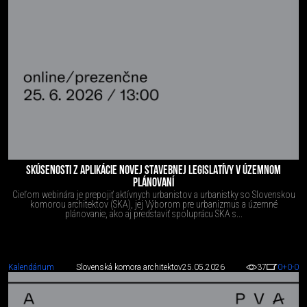
SKÚSENOSTI Z APLIKÁCIE NOVEJ STAVEBNEJ LEGISLATÍVY V ÚZEMNOM
PLÁNOVANÍ
Cieľom webinára je prepojiť aktívnych urbanistov a urbanistky so Slovenskou
komorou architektov (SKA), jej Výborom pre urbanizmus a územné
plánovanie, ako aj predstaviť spoluprácu SKA s...
Kalendárium
Slovenská komora architektov
25.05.2026
37
0
+0
-0