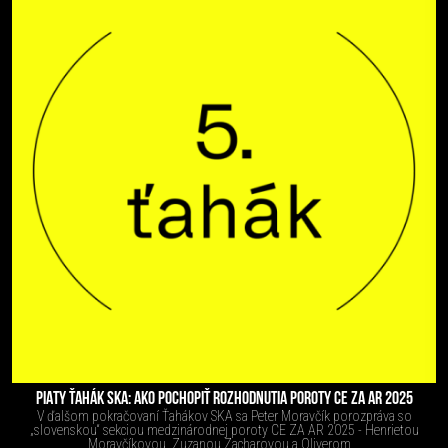
PIATY ŤAHÁK SKA: AKO POCHOPIŤ ROZHODNUTIA POROTY CE ZA AR 2025
V ďalšom pokračovaní Ťahákov SKA sa Peter Moravčík porozpráva so
„slovenskou“ sekciou medzinárodnej poroty CE ZA AR 2025 - Henrietou
Moravčíkovou, Zuzanou Zacharovou a Oliverom...