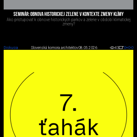
SEMINÁR: OBNOVA HISTORICKEJ ZELENE V KONTEXTE ZMENY KLÍMY
Ako pristupovať k obnove historických parkov a zelene v období klimatickej
zmeny?
Diskusia
Slovenská komora architektov
08.05.2026
43
0
+0
-0