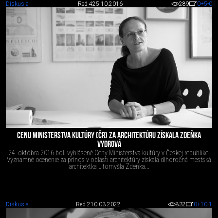
Diskusia
Red 4
25.10.2016
289
0
+5
-0
CENU MINISTERSTVA KULTÚRY (ČR) ZA ARCHITEKTÚRU ZÍSKALA ZDEŇKA
VYDROVÁ
24. októbra 2016 boli vyhlásené Ceny Ministerstva kultúry v Českej republike.
Významné ocenenie za prínos v oblasti architektúry získala dlhoročná mestská
architektka Litomyšla Zdenka...
Diskusia
Red 2
10.03.2022
832
0
+10
-1