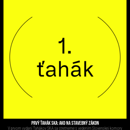
PRVÝ ŤAHÁK SKA: AKO NA STAVEBNÝ ZÁKON
V prvom vydaní Ťahákov SKA sa stretneme s vedením Slovenskej komory