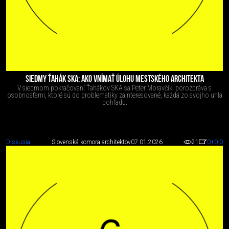
SIEDMY ŤAHÁK SKA: AKO VNÍMAŤ ÚLOHU MESTSKÉHO ARCHITEKTA
V siedmom pokračovaní Ťahákov SKA sa Peter Moravčík porozpráva s
osobnosťami, ktoré sú do problematiky zainteresované, každá zo svojho uhla
pohľadu.
Diskusia
Slovenská komora architektov
07.01.2026
21
0
+0
-0