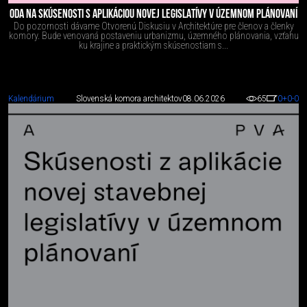
ODA NA SKÚSENOSTI S APLIKÁCIOU NOVEJ LEGISLATÍVY V ÚZEMNOM PLÁNOVANÍ
Do pozornosti dávame Otvorenú Diskusiu v Architektúre pre členov a členky
komory. Bude venovaná postaveniu urbanizmu, územného plánovania, vzťahu
ku krajine a praktickým skúsenostiam s...
Kalendárium
Slovenská komora architektov
08.06.2026
65
0
+0
-0