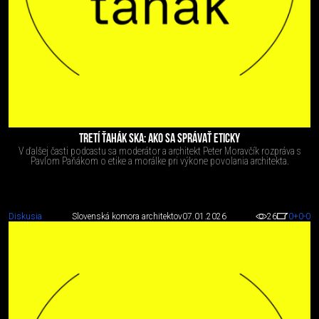
TRETÍ ŤAHÁK SKA: AKO SA SPRÁVAŤ ETICKY
V ďalšej časti podcastu sa moderátor a architekt Peter Moravčík rozpráva s
Pavlom Paňákom o etike a morálke pri výkone povolania architekta.
Diskusia
Slovenská komora architektov
07.01.2026
26
0
+0
-0