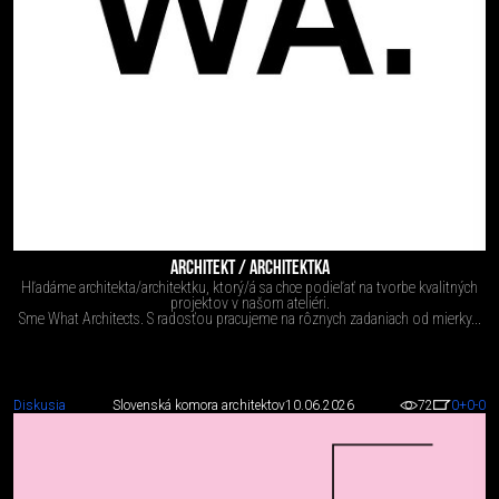
ARCHITEKT / ARCHITEKTKA
Hľadáme architekta/architektku, ktorý/á sa chce podieľať na tvorbe kvalitných
projektov v našom ateliéri.
Sme What Architects. S radosťou pracujeme na rôznych zadaniach od mierky...
Diskusia
Slovenská komora architektov
10.06.2026
72
0
+0
-0