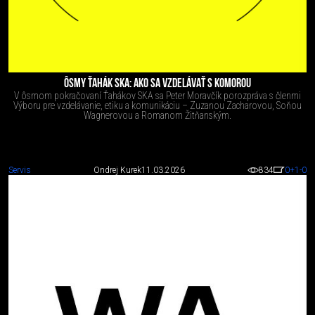
ÔSMY ŤAHÁK SKA: AKO SA VZDELÁVAŤ S KOMOROU
V ôsmom pokračovaní Ťahákov SKA sa Peter Moravčík porozpráva s členmi
Výboru pre vzdelávanie, etiku a komunikáciu – Zuzanou Zacharovou, Soňou
Wagnerovou a Romanom Žitňanským.
Servis
Ondrej Kurek
11.03.2026
834
0
+1
-0