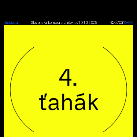
Diskusia
Slovenská komora architektov
10.10.2025
57
0
+0
-0