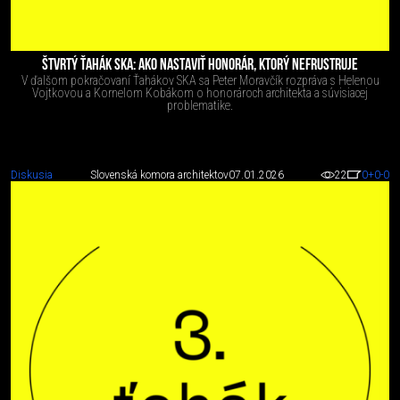
ŠTVRTÝ ŤAHÁK SKA: AKO NASTAVIŤ HONORÁR, KTORÝ NEFRUSTRUJE
V ďalšom pokračovaní Ťahákov SKA sa Peter Moravčík rozpráva s Helenou
Vojtkovou a Kornelom Kobákom o honorároch architekta a súvisiacej
problematike.
Diskusia
Slovenská komora architektov
07.01.2026
22
0
+0
-0