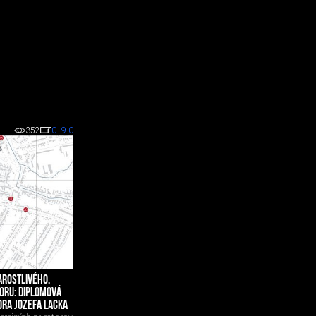
352
0
+9
-0
AROSTLIVÉHO,
ORU: DIPLOMOVÁ
RA JOZEFA LACKA