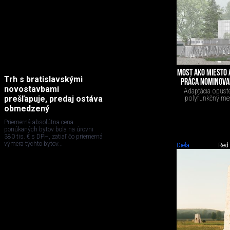
MOST AKO MIESTO A
Trh s bratislavskými
PRÁCA NOMINOVA
novostavbami
Adaptácia opust
polyfunkčný mes
prešľapuje, predaj ostáva
obmedzený
Priemerná absolútna cena
ponúkaných bytov bola na úrovni
380 tis. € s DPH, zatiaľ čo priemerná
výmera týchto bytov...
Diela
Red