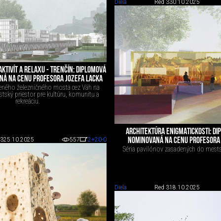
Diela
Red 3
30.10.2025
KTIVÍT A RELAXU - TRENČÍN: DIPLOMOVÁ
NÁ NA CENU PROFESORA JOZEFA LACKA
eného železničného mosta cez Váh na
tský priestor pre kultúru, komunitu a
rekreáciu.
ARCHITEKTÚRA ENIGMATICKOSTI: D
NOMINOVANÁ NA CENU PROFESORA 
 3
25.10.2025
557
2
+20
-0
Séria pavilónov zasadených do mests
Diela
Red 3
18.10.2025