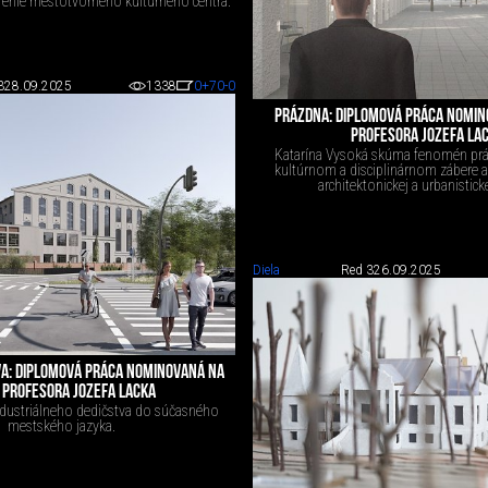
orenie mestotvorného kultúrneho centra.
3
28.09.2025
1338
0
+70
-0
PRÁZDNA: DIPLOMOVÁ PRÁCA NOMIN
PROFESORA JOZEFA LA
Katarína Vysoká skúma fenomén pr
kultúrnom a disciplinárnom zábere a
architektonickej a urbanisticke
Diela
Red 3
26.09.2025
A: DIPLOMOVÁ PRÁCA NOMINOVANÁ NA
 PROFESORA JOZEFA LACKA
industriálneho dedičstva do súčasného
mestského jazyka.