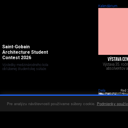
Kalendárium
Saint-Gobain
Architecture Student
Contest 2026
VÝSTAVA CEN
Výstava 35. roč
Výsledky medzinárodného kola
absolventov a
obľúbenej študentskej súťaže.
Diela
Red 
Pre analýzu návštevnosti používame súbory cookie.
Podmienky použív