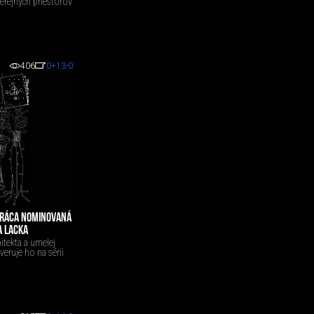
verejných priestorov
406
0
+13
-0
PRÁCA NOMINOVANÁ
A LACKA
itekta a umelej
veruje ho na sérii