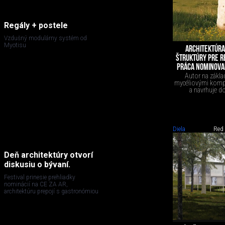
Regály + postele
Vzdušný modulárny systém od
Myotisu
ARCHITEKTÚRA
ŠTRUKTÚRY PRE 
PRÁCA NOMINOVA
Autor na zákla
mycéliovými komp
a navrhuje d
Diela
Red
Deň architektúry otvorí
diskusiu o bývaní.
Festival prinesie prehliadky
nominácií na CE ZA AR,
architektúru prepojí s gastronómiou