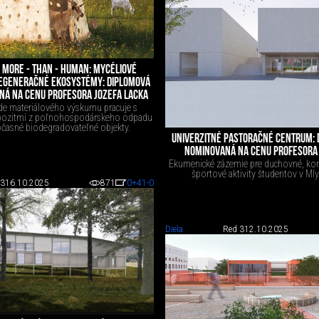
 MORE - THAN - HUMAN: MYCÉLIOVÉ
REGENERAČNÉ EKOSYSTÉMY: DIPLOMOVÁ
NÁ NA CENU PROFESORA JOZEFA LACKA
de materiálového výskumu pracuje s
ozitmi z poľnohospodárskeho odpadu
očasné biodegradovateľné objekty.
UNIVERZITNÉ PASTORAČNÉ CENTRUM: 
NOMINOVANÁ NA CENU PROFESORA 
Ekumenické zázemie pre duchovné, kom
športové aktivity študentov v Mly
 3
16.10.2025
871
0
+41
-0
Diela
Red 3
12.10.2025