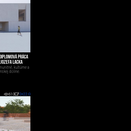
DIPLOMOVÁ PRÁCA
JOZEFA LACKA
unitné, kultúrne a
nskej doline.
610
0
+22
-0