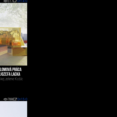
517
0
+14
-0
IPLOMOVÁ PRÁCA
JOZEFA LACKA
kej zelene Košíc
788
0
+15
-0