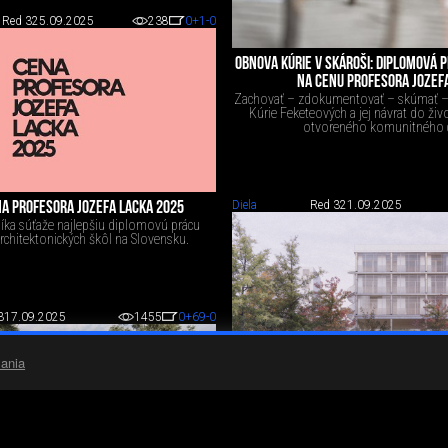
Red 3
25.09.2025
238
0
+1
-0
OBNOVA KÚRIE V SKÁROŠI: DIPLOMOVÁ
NA CENU PROFESORA JOZEF
Zachovať – zdokumentovať – skúmať –
Kúrie Feketeových a jej návrat do ži
otvoreného komunitného c
Diela
Red 3
21.09.2025
A PROFESORA JOZEFA LACKA 2025
níka súťaže najlepšiu diplomovú prácu
rchitektonických škôl na Slovensku.
3
17.09.2025
1455
0
+69
-0
ania