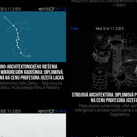
Inkluzívny urbanizus a bezbariérovosti 
v Skalici.
 3
23.11.2025
502
0
+17
-0
Diela
Red 3
16.11.2025
NNO-ARCHITEKTONICKÉHO RIEŠENIA
 MIKROREGIÓN RADOŠINKA: DIPLOMOVÁ
NÁ NA CENU PROFESORA JOZEFA LACKA
železničnej trate Zbehy – Radošina na
trasu, ktorá prepája Nitru a Piešťany.
STROJOVÁ ARCHITEKTÚRA: DIPLOMOVÁ 
NA CENU PROFESORA JOZEF
Práca skúma symbiotický vzťah arch
inteligencie v procese navrhovania a o
 3
02.11.2025
507
0
+18
-0
fragmentov