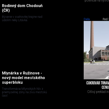
potenciál na vytv
Rodinný dom Chodouň
(ČR)
Bývanie v svahovitej krajine nad
Diela
Red 
údolím rieky Litávka.
Mlynárka v Ružinove -
nový model mestského
superbloku
CUKROVAR TRNAV
CENU
Transformácia Mlynských Nív z
Citlivý preklad 
priemyselnej zóny na živú mestskú
časť