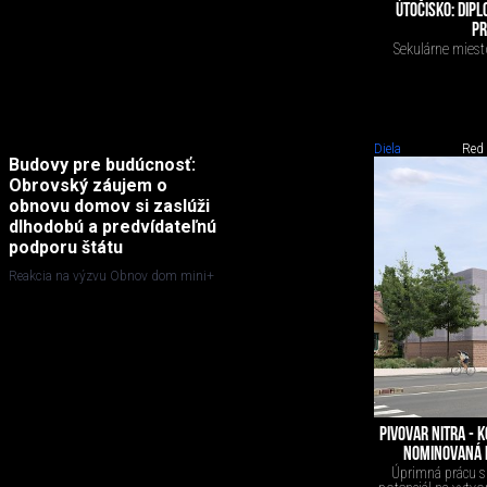
ÚTOČISKO: DIP
PR
Sekulárne miest
Diela
Red
Budovy pre budúcnosť:
Obrovský záujem o
obnovu domov si zaslúži
dlhodobú a predvídateľnú
podporu štátu
Reakcia na výzvu Obnov dom mini+
PIVOVAR NITRA - 
NOMINOVANÁ 
Úprimná prácu s 