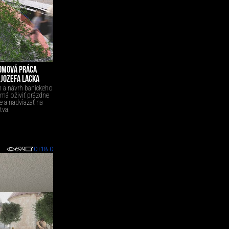
OMOVÁ PRÁCA
JOZEFA LACKA
 a návrh baníckeho
má oživiť prázdne
 a nadviazať na
tva.
699
0
+18
-0