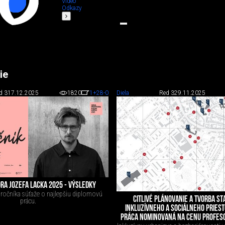
Video
Odkazy
ie
d 3
17.12.2025
1820
1
+28
-0
Diela
Red 3
29.11.2025
RA JOZEFA LACKA 2025 - VÝSLEDKY
. ročníka súťaže o najlepšiu diplomovú
CITLIVÉ PLÁNOVANIE A TVORBA ST
prácu.
INKLUZÍVNEHO A SOCIÁLNEHO PRIEST
PRÁCA NOMINOVANÁ NA CENU PROFESO