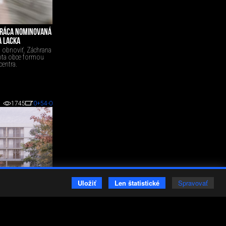
 PRÁCA NOMINOVANÁ
A LACKA
 obnoviť. Záchrana
vota obce formou
entra.
1745
0
+54
-0
Uložiť
Len štatistické
Spravovať