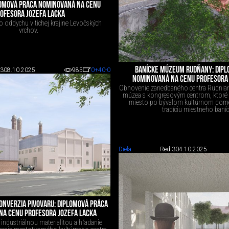
LOMOVÁ PRÁCA NOMINOVANÁ NA CENU
OFESORA JOZEFA LACKA
o oddychu v tichej krajine Levočských
vrchov.
BANÍCKE MÚZEUM RUDŇANY: DIPL
 3
08.10.2025
985
0
+40
-0
NOMINOVANÁ NA CENU PROFESORA 
Obnovenie zanedbaného centra Rudnian
múzea s kongresovým centrom, ktoré 
miesto po bývalom kultúrnom dome
tradíciu miestneho baníc
Diela
Red 3
04.10.2025
KONVERZIA PIVOVARU: DIPLOMOVÁ PRÁCA
NA CENU PROFESORA JOZEFA LACKA
industriálnou materialitou a hľadanie