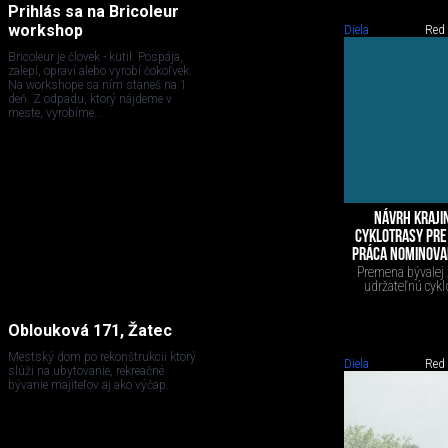
Prihlás sa na Bricoleur
workshop
Diela
Red
Bricoleur je človek - kutil. Pospája,
zalepí, opraví alebo vyrobí čokoľvek.
Na workshope sa ním staneš na 1
deň. Z odpadu, ktorý nájdeme v
meste, vyrobíme...
NÁVRH KRAJI
CYKLOTRASY PRE
PRÁCA NOMINOVA
Premena bývalej 
udržateľnú cyklo
Oblouková 171, Žatec
Mestský dom po rekonštrukcii ktorý
Diela
Red
slúži na ubytovanie, rekreačné
bývanie majiteľov aj ako výčap.