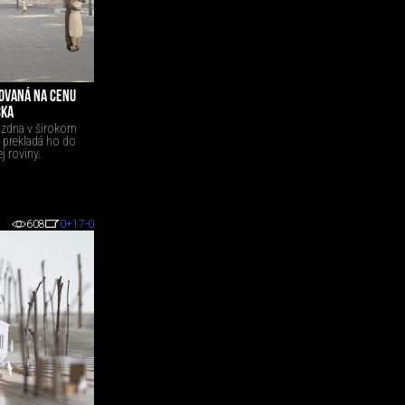
OVANÁ NA CENU
CKA
ázdna v širokom
 prekladá ho do
j roviny.
608
0
+17
-0