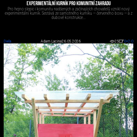
EXPERIMENTÁLNÍ KURNÍK PRO KOMUNITNÍ ZAHRADU
Pro hejno slepic i komunitu nadšených a začínajících chovatelů vznikl nový
experimentální kurník. Sestává ze samotného kurníku — červeného boxu — a z
dubové konstrukce...
Diela
Adam Lacina
26.05.2026
25
0
+2
-0