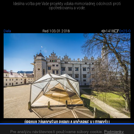
Ideálna voľba pre Vaše projekty vďaka mimoriadnej odolnosti proti
opotrebovaniu a vode.
Diela
Red 1
03.01.2018
1418
0
+25
-0
ÚPRAVA ZÁMOCKÉHO PARKU A KOČIARNE V LITOMYŠLI
Máloktoré mesto našlo harmonickejší vzťah medzi starostlivosťou o pamiatky
Pre analýzu návštevnosti používame súbory cookie.
Podmienky
a súdobú architektúru. Na projekty v "renesančnom" meste boli vypisované