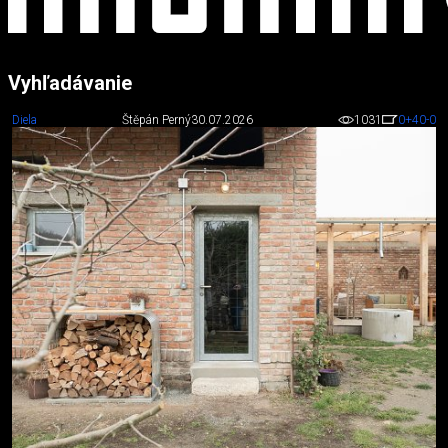
Vyhľadávanie
Diela
Štěpán Perný
30.07.2026
1031
0
+40
-0