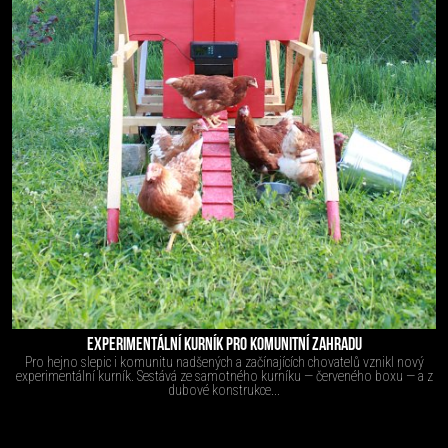
EXPERIMENTÁLNÍ KURNÍK PRO KOMUNITNÍ ZAHRADU
Pro hejno slepic i komunitu nadšených a začínajících chovatelů vznikl nový
experimentální kurník. Sestává ze samotného kurníku — červeného boxu — a z
dubové konstrukce...