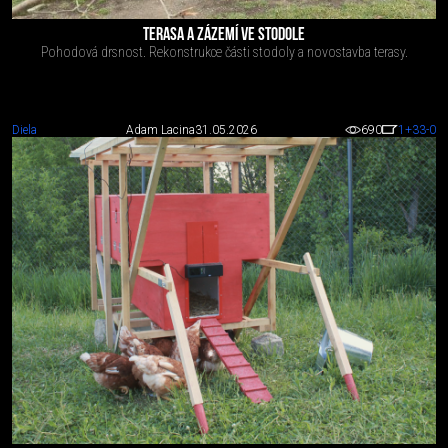
TERASA A ZÁZEMÍ VE STODOLE
Pohodová drsnost. Rekonstrukce části stodoly a novostavba terasy.
Diela
Adam Lacina
31.05.2026
690
1
+33
-0