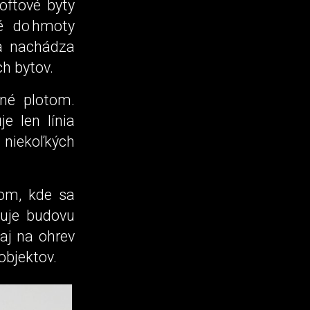
oftové byty
é do hmoty
a nachádza
h bytov.
ené plotom.
 len línia
niekoľkých
kom, kde sa
buje budovu
aj na ohrev
objektov.