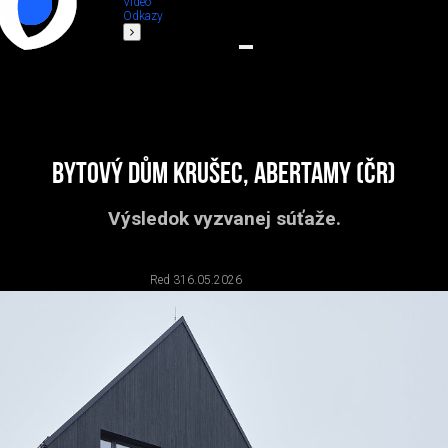
Video
Odkazy
Bytový dům Krušec, Abertamy (ČR)
Výsledok vyzvanej súťaže.
Red 3
16.05.2026