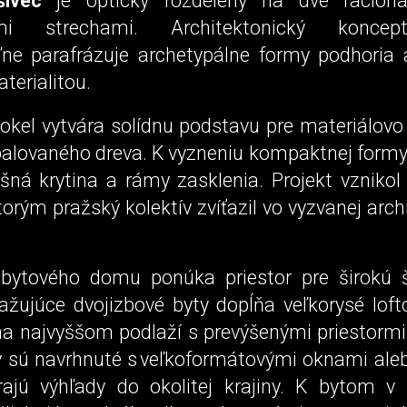
šivec
je opticky rozdelený na dve racion
ými strechami. Architektonický koncep
ľne parafrázuje archetypálne formy podhoria 
terialitou.
kel vytvára solídnu podstavu pre materiálovo
palovaného dreva. K vyzneniu kompaktnej formy 
šná krytina a rámy zasklenia. Projekt vznikol
torým pražský kolektív zvíťazil vo vyzvanej arch
 bytového domu ponúka priestor pre širokú 
važujúce dvojizbové byty dopĺňa veľkorysé loft
na najvyššom podlaží s prevýšenými priestormi 
y sú navrhnuté s veľkoformátovými oknami aleb
rajú výhľady do okolitej krajiny. K bytom v