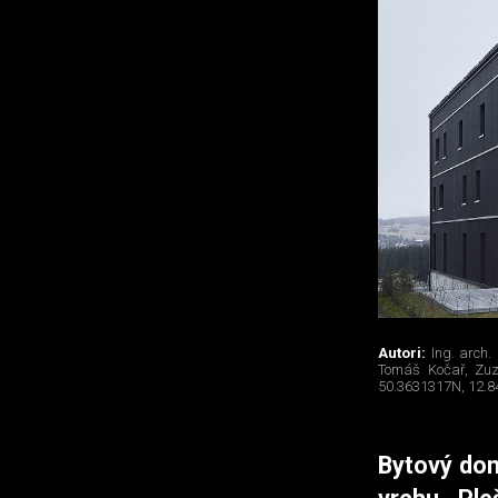
Autori:
Ing. arch.
Tomáš Kočař, Zuz
50.3631317N, 12.8
Bytový do