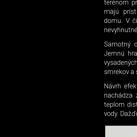
terénom pr
majú prís
domu. V č
nevyhnutné 
Samotný do
Jemnú hra
vysadenýc
smrekov a s
Návrh efek
nachádza z
teplom dis
vody. Dažď