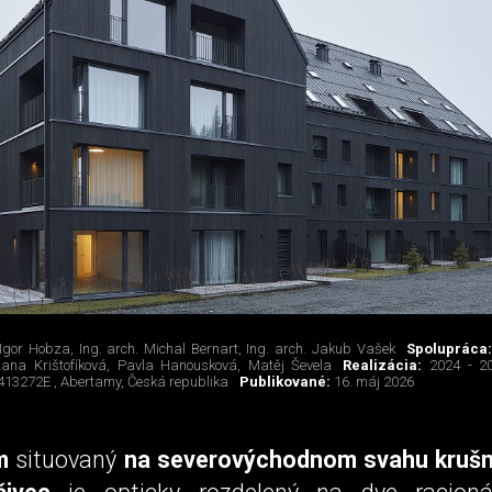
 Igor Hobza, Ing. arch. Michal Bernart, Ing. arch. Jakub Vašek
Spolupráca
ana Krištofíková, Pavla Hanousková, Matěj Ševela
Realizácia:
2024 - 2
413272E , Abertamy, Česká republika
Publikované:
16. máj 2026
m
situovaný
na severovýchodnom svahu kruš