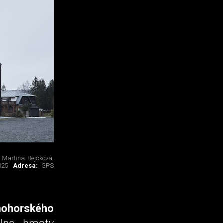
:
Martina Bejčková,
025
Adresa:
GPS
nohorského