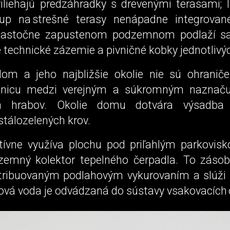
iliehajú predzáhradky s drevenými terasami; l
tup na strešné terasy nenápadne integrovan
iastočne zapustenom podzemnom podlaží s
technické zázemie a pivničné kobky jednotlivýc
m a jeho najbližšie okolie nie sú ohranič
nicu medzi verejným a súkromným naznačuje
h hrabov. Okolie domu dotvára výsadba 
tálozelených krov.
tívne využíva plochu pod priľahlým parkovis
emný kolektor tepelného čerpadla. To záso
tribuovaným podlahovým vykurovaním a slúži 
ová voda je odvádzaná do sústavy vsakovacích 