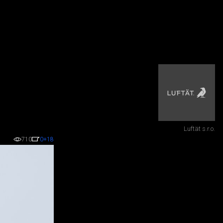
Luftät s.r.o.
710
0
+18