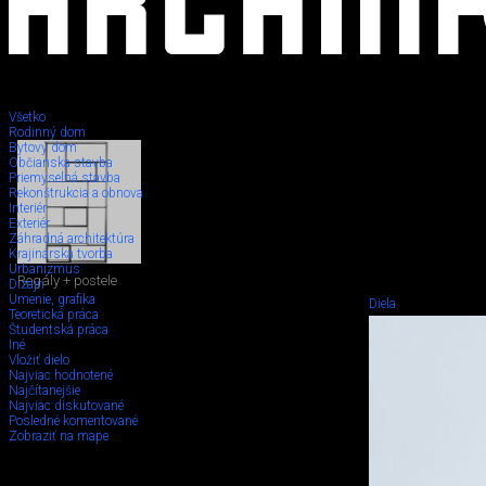
Všetko
Rodinný dom
Bytový dom
Občianska stavba
Priemyselná stavba
Rekonštrukcia a obnova
Interiér
Exteriér
Záhradná architektúra
Krajinárska tvorba
Urbanizmus
Regály + postele
Dizajn
Umenie, grafika
Diela
Teoretická práca
Študentská práca
Iné
Vložiť dielo
Najviac hodnotené
Najčítanejšie
Najviac diskutované
Posledné komentované
Zobraziť na mape