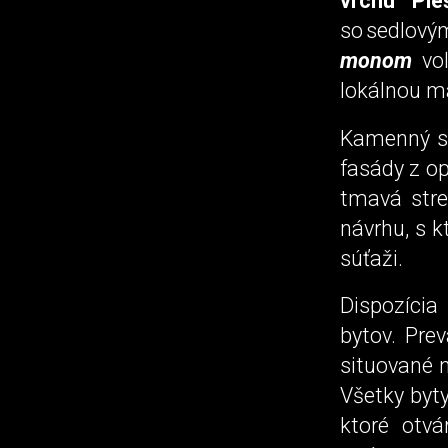
vrchu Ple
so sedlov
monom
vo
lokálnou ma
Kamenný so
fasády z o
tmavá stre
návrhu, s k
súťaži.
Dispozícia
bytov. Pre
situované 
Všetky byt
ktoré otvá