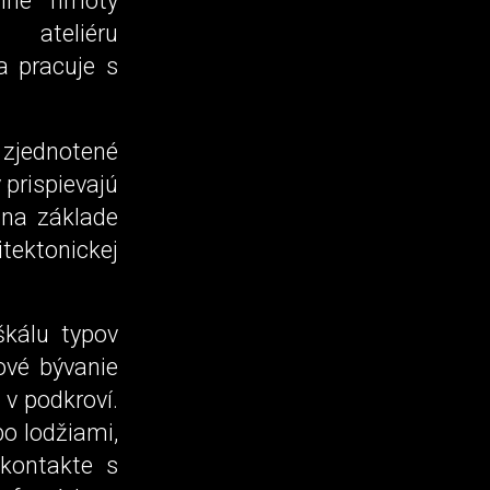
álne hmoty
t ateliéru
a pracuje s
 zjednotené
prispievajú
 na základe
itektonickej
škálu typov
ové bývanie
v podkroví.
o lodžiami,
 kontakte s