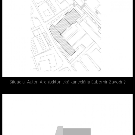
Situácia
Autor: Architektonická kancelária Ľubomír Závodný