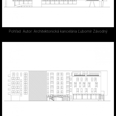
Pohľad
Autor: Architektonická kancelária Ľubomír Závodný