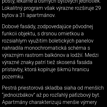
pošty, lekárne a ôsmych bytových jednotiek.
Lokalitný program však výrazne rozširuje 29
bytov a 31 apartmánov.
Dobové fasády, zodpovedajúce pôvodnej
funkcii objektu, s drsnou omietkou a
rozsiahlym využitím boletických panelov
nahradila monochromatická schéma s
výrazným rastrom balkónov a lodžií. Medzi
výrazné znaky patrí tiež skosená fasáda
prístavby, ktorá kopíruje šikmú hranicu
pozemku.
Pestrá priestorová skladba siaha od menších
“jednoizbákov” až po rozľahlý päťizbový byt.
Apartmány charakterizujú menšie výmery