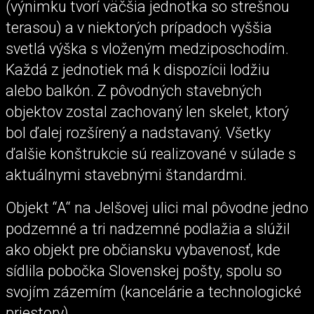
(výnimku tvorí väčšia jednotka so strešnou
terasou) a v niektorých prípadoch vyššia
svetlá výška s vloženým medziposchodím.
Každá z jednotiek má k dispozícii lodžiu
alebo balkón. Z pôvodných stavebných
objektov zostal zachovaný len skelet, ktorý
bol ďalej rozšírený a nadstavaný. Všetky
ďalšie konštrukcie sú realizované v súlade s
aktuálnymi stavebnými štandardmi.
Objekt “A“ na Jelšovej ulici mal pôvodne jedno
podzemné a tri nadzemné podlažia a slúžil
ako objekt pre občiansku vybavenosť, kde
sídlila pobočka Slovenskej pošty, spolu so
svojím zázemím (kancelárie a technologické
priestory).