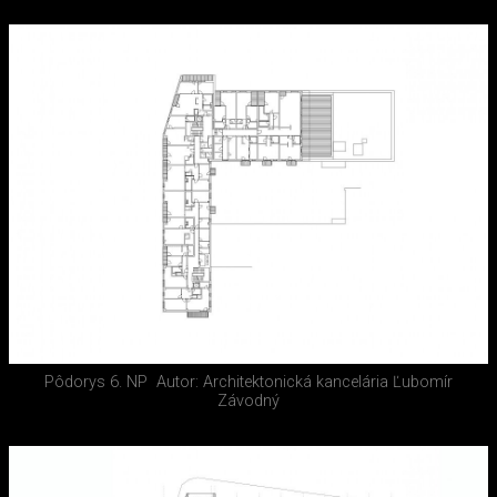
Pôdorys 6. NP
Autor: Architektonická kancelária Ľubomír
Závodný