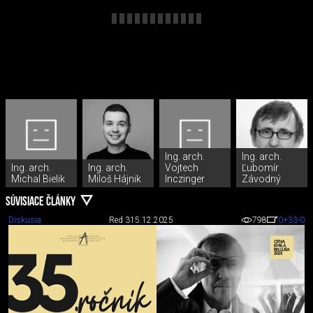
Ing. arch.
Ing. arch.
Ing. arch.
Ing. arch.
Vojtech
Ľubomír
Michal Bielik
Miloš Hájnik
Inczinger
Závodný
SÚVISIACE ČLÁNKY
Diskusia
Red 3
15.12.2025
798
0
+33
-0