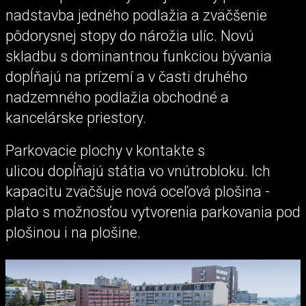
nadstavba jedného podlažia a zväčšenie
pôdorysnej stopy do nárožia ulíc. Novú
skladbu s dominantnou funkciou bývania
dopĺňajú na prízemí a v časti druhého
nadzemného podlažia obchodné a
kancelárske priestory.
Parkovacie plochy v kontakte s
ulicou dopĺňajú státia vo vnútrobloku. Ich
kapacitu zväčšuje nová oceľová plošina -
plato s možnosťou vytvorenia parkovania pod
plošinou i na plošine.