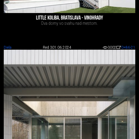
LITTLE KOLIBA, BRATISLAVA - VINOHRADY
Dva domy vo svahu nad mestom.
Diela
Red 3
01.06.2024
3002
0
+86
-21