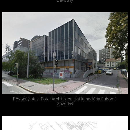
Závodný
Pôvodný stav
Foto: Architektonická kancelária Ľubomír
Závodný