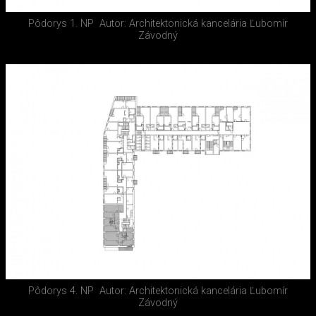
Pôdorys 1. NP
Autor: Architektonická kancelária Ľubomír
Závodný
Pôdorys 4. NP
Autor: Architektonická kancelária Ľubomír
Závodný