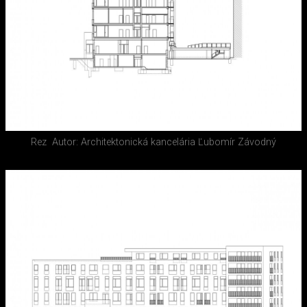
Rez
Autor: Architektonická kancelária Ľubomír Závodný