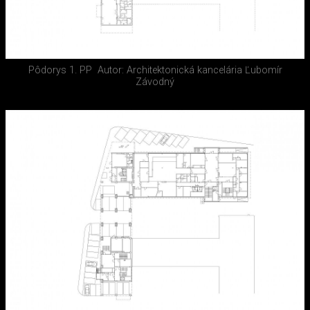
Pôdorys 1. PP
Autor: Architektonická kancelária Ľubomír
Závodný