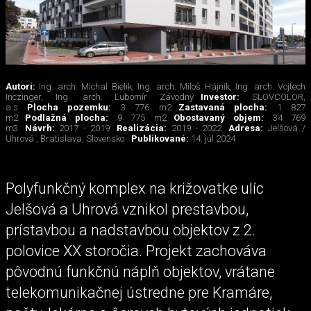
Autori:
Ing. arch. Michal Bielik, Ing. arch. Miloš Hájnik, Ing. arch. Vojtech
Inczinger, Ing. arch. Ľubomír Závodný
Investor:
SLOVCOLOR,
a.s.
Plocha pozemku:
3 776 m2
Zastavaná plocha:
1 827
m2
Podlažná plocha:
9 775 m2
Obostavaný objem:
34 769
m3
Návrh:
2017 - 2019
Realizácia:
2019 - 2022
Adresa:
Jelšová /
Uhrová , Bratislava, Slovensko
Publikované:
14. júl 2024
Polyfunkčný komplex na križovatke ulíc
Jelšová a Uhrová vznikol prestavbou,
prístavbou a nadstavbou objektov z 2.
polovice XX storočia. Projekt zachováva
pôvodnú funkčnú náplň objektov, vrátane
telekomunikačnej ústredne pre Kramáre,