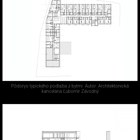
Pôdorys typického podlažia z bytmi
Autor: Architektonická
kancelária Ľubomír Závodný