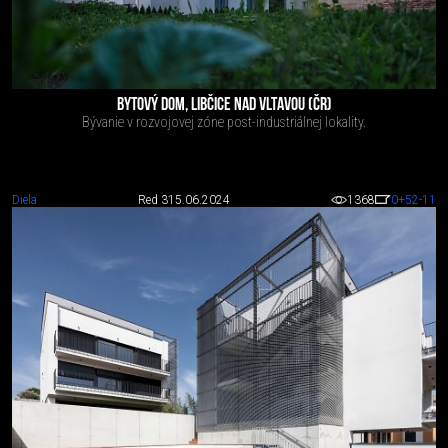
BYTOVÝ DOM, LIBČICE NAD VLTAVOU (ČR)
Bývanie v rozvojovej zóne post-industriálnej lokality.
Diela
Red 3
15.06.2024
1368
0
+52
-11