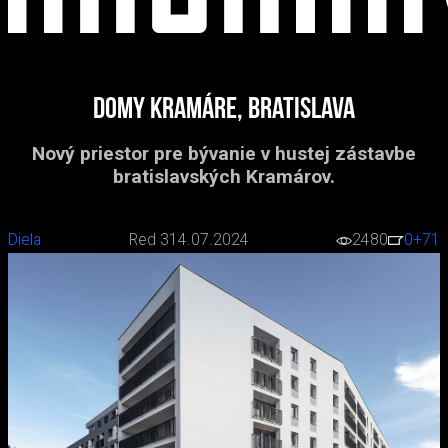
Domy Kramáre, Bratislava
Nový priestor pre bývanie v hustej zástavbe
bratislavských Kramárov.
Diela
Red 3
14.07.2024
2480
0
+71