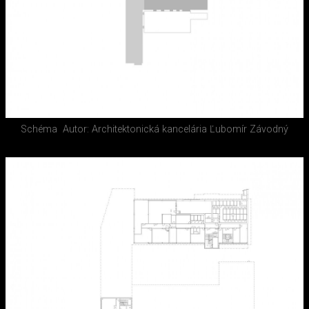
Schéma
Autor: Architektonická kancelária Ľubomír Závodný