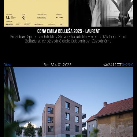
CENA EMILA BELLUŠA 2025 - LAUREÁT
Prezídium Spolku architektov Slovenska udelilo v roku 2025 Cenu Emila
Belluša za celoživotné dielo Ľubomírovi Závodnému.
Diela
Red 3
24.01.2025
2412
0
+29
-0