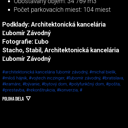
Obostavaný objem: 34 769 m3
Počet parkovacích miest: 104 miest
Podklady: Architektonická kancelária
Ľubomír Závodný
Fotografie: Ľubo
Stacho, Stabil, Architektonická kancelária
Ľubomír Závodný
#architektonická kancelária ľubomír závodný,
#michal bielik,
#miloš hájnik,
#vojtech inczinger,
#ľubomír závodný,
#bratislava,
#kramáre,
#bývanie,
#bytový dom,
#polyfunkčný dom,
#pošta,
#prestavba,
#rekonštrukcia,
#konverzia,
#
POLOHA DIELA