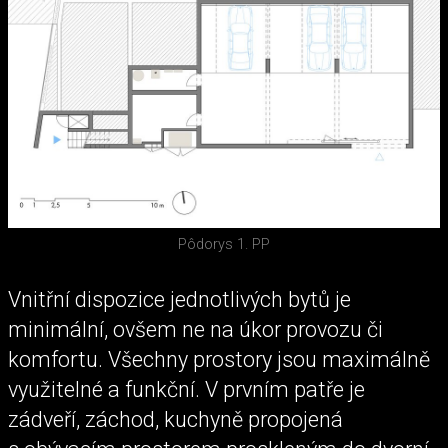
Pôdorys 1. PP
Vnitřní dispozice jednotlivých bytů je
minimální, ovšem ne na úkor provozu či
komfortu. Všechny prostory jsou maximálně
využitelné a funkční. V prvním patře je
zádveří, záchod, kuchyně propojená