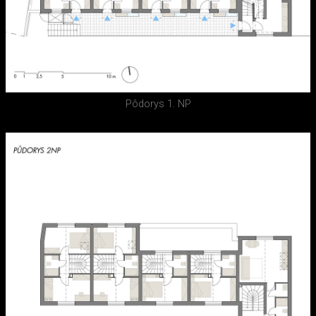
Pôdorys 1. NP