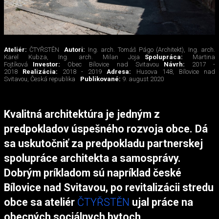
Ateliér:
ČTYŘSTĚN
Autori:
Ing. arch. Tomáš Págo (Architekt), Ing. arch.
Karel Kubza, Ing. arch. Milan Joja
Spolupráca:
Martina
Fojtíková
Investor:
Obec Bílovice nad Svitavou
Návrh:
2017 -
2018
Realizácia:
2018 - 2019
Adresa:
Husova 148, Bílovice nad
Svitavou, Česká republika
Publikované:
9. august 2020
Kvalitná architektúra je jedným z
predpokladov úspešného rozvoja obce. Dá
sa uskutočniť za predpokladu partnerskej
spolupráce architekta a samosprávy.
Dobrým príkladom sú napríklad české
Bílovice nad Svitavou, po revitalizácii stredu
obce sa ateliér
ČTYŘSTĚN
ujal práce na
obecných sociálnych bytoch.