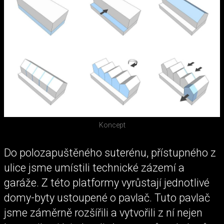
Koncept
Do polozapuštěného suterénu, přístupného z
ulice jsme umístili technické zázemí a
garáže. Z této platformy vyrůstají jednotlivé
domy-byty ustoupené o pavlač. Tuto pavlač
jsme záměrně rozšířili a vytvořili z ní nejen