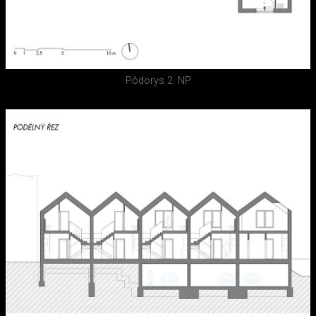
Pôdorys 2. NP