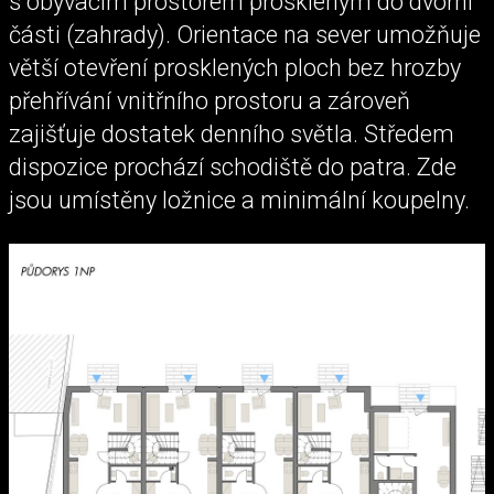
s obývacím prostorem proskleným do dvorní
části (zahrady). Orientace na sever umožňuje
větší otevření prosklených ploch bez hrozby
přehřívání vnitřního prostoru a zároveň
zajišťuje dostatek denního světla. Středem
dispozice prochází schodiště do patra. Zde
jsou umístěny ložnice a minimální koupelny.