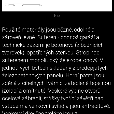
Rez
Použité materiály jsou běžné, odolné a
zároveň levné. Suterén - podnož garáží a
technické zázemí je betonové (z bednících
tvarovek), opatřených stěrkou. Strop nad
suterénem monolitický, železobetonový. V
jednotlivých bytech skládaný z předepjatých
železobetonových panelů. Horní patra jsou
zděná z cihelných tvárnic, zateplené tepelnou
izolací a omítnuté. Veškeré výplně otvorů,
ocelová zábradlí, stříšky tvořící závětří nad
vstupem a venkovní svítidla jsou antracitové.
Venkovní dřevěné treláže jsou z