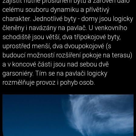
zajistit nutné proslunění bytů a zároveň dalo
celému souboru dynamiku a přívětivý
charakter. Jednotlivé byty - domy jsou logicky
členěny i navázány na pavlač. U venkovního
schodiště jsou větší, dva třípokojové byty,
uprostřed menší, dva dvoupokojové (s
budoucí možností rozšíření pokoje na terasu)
a v koncové části jsou nad sebou dvě
garsoniéry. Tím se na pavlači logicky
rozmělňuje provoz i pohyb osob.