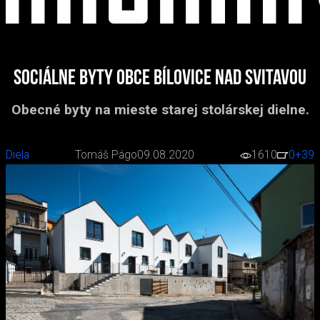
Sociálne byty obce Bílovice nad Svitavou
Obecné byty na mieste starej stolárskej dielne.
Diela
Tomáš Págo
09.08.2020
1610
0
+39