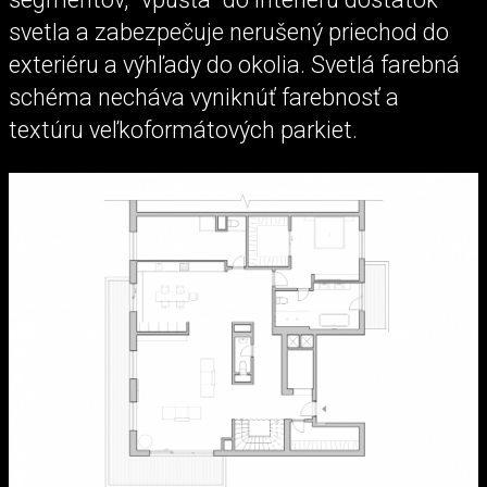
svetla a zabezpečuje nerušený priechod do
exteriéru a výhľady do okolia. Svetlá farebná
schéma necháva vyniknúť farebnosť a
textúru veľkoformátových parkiet.