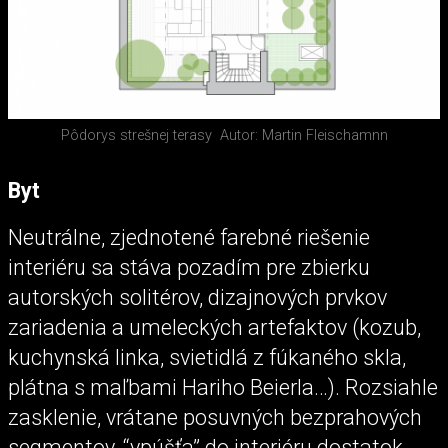
Pôdorys strešnej terasy
Autor: Martin Fleischamnn
Byt
Neutrálne, zjednotené farebné riešenie
interiéru sa stáva pozadím pre zbierku
autorských solitérov, dizajnových prvkov
zariadenia a umeleckých artefaktov (kozub,
kuchynská linka, svietidlá z fúkaného skla,
plátna s maľbami Hariho Beierla…). Rozsiahle
zasklenie, vrátane posuvných bezprahových
segmentov, “vpúšťa” do interiéru dostatok