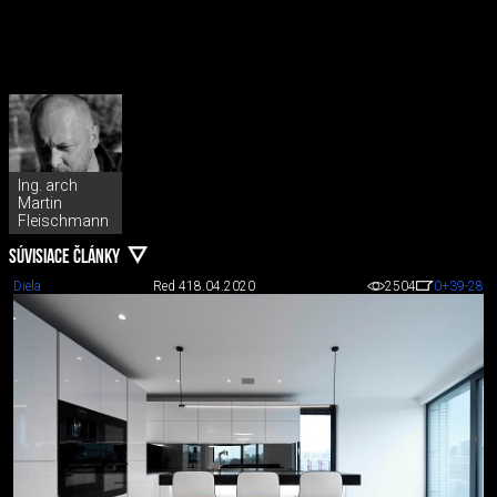
Ing. arch
Martin
Fleischmann
SÚVISIACE ČLÁNKY
Diela
Red 4
18.04.2020
2504
0
+39
-28