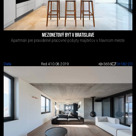
MEZONETOVÝ BYT V BRATISLAVE
Apartmán pre pravidelné pracovné pobyty majiteľov v hlavnom meste.
Diela
Red 4
10.08.2019
3656
0
+182
-20