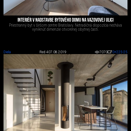
INTERIÉR V NADSTAVBE BYTOVÉHO DOMU NA VAZOVOVEJ ULICI
Priestranný byt v širšom centre Bratislavy. Netradičná dispozícia necháva
vyniknúť dimenzie otvorenej obytnej časti.
Diela
Red 4
07.08.2019
7070
0
+225
-25