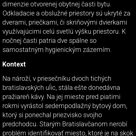
dimenzie otvorenej obytnej časti bytu.
Odkladacie a obslužné priestory sú ukryté za
dverami, priečkami, či skriňovými dvierkami
využívajúcimi celú svetlú výšku priestoru. K
nočnej časti patria dve spálne so
samostatným hygienickým zázemím.
Kontext
Na nároží, v priesečníku dvoch tichých
bratislavských uĺic, stála ešte donedávna
pražiareň kávy. Na jej mieste pred piatimi
rokmi vyrástol sedempodlažný bytový dom,
ktorý si ponechal priezvisko svojho
predchodcu. Starým Bratislavčanom nerobí
problém identifikovať miesto, ktoré je na skok