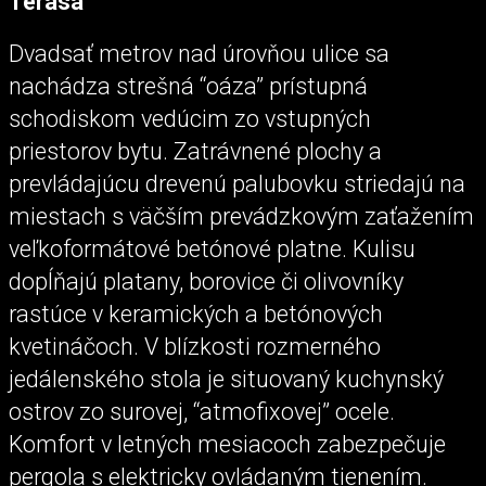
Terasa
Dvadsať metrov nad úrovňou ulice sa
nachádza strešná “oáza” prístupná
schodiskom vedúcim zo vstupných
priestorov bytu. Zatrávnené plochy a
prevládajúcu drevenú palubovku striedajú na
miestach s väčším prevádzkovým zaťažením
veľkoformátové betónové platne. Kulisu
dopĺňajú platany, borovice či olivovníky
rastúce v keramických a betónových
kvetináčoch. V blízkosti rozmerného
jedálenského stola je situovaný kuchynský
ostrov zo surovej, “atmofixovej” ocele.
Komfort v letných mesiacoch zabezpečuje
pergola s elektricky ovládaným tienením.