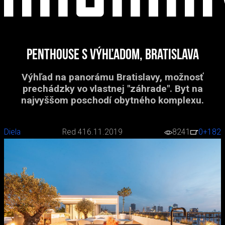
Penthouse s výhľadom, Bratislava
Výhľad na panorámu Bratislavy, možnosť
prechádzky vo vlastnej "záhrade". Byt na
najvyššom poschodí obytného komplexu.
Diela
Red 4
16.11.2019
8241
0
+182