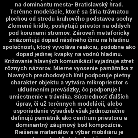
na dominantu mesta- Bratislavský hrad.
Terénne modelácie, ktoré sa šíria trávnatou
plochou od stredu kruhového podstavca sochy
Zlomené krídlo, poskytujú priestor na oddych
pod korunami stromov. Zároveň metaforicky
znázorňujú dopad násilného činu na hladinu
spoločnosti, ktorý vyvoláva reakciu, podobne ako
dopad jedinej kvapky na vodnú hladinu.
Križovanie hlavných komunikácií vyjadruje stret
rôznych názorov. Mierne vyosenie pamätníka z
hlavných prechodových línií podporuje pietny
charakter objektu a vytvára mikropriestor s
ukľudnením prevádzky, čo podporuje i
umiestnenie v trávnika. Sústrednosť ďalších
úprav, či už terénnych modelácií, alebo
usporiadanie výsadieb však jednoznačne
definujú pamätník ako centrum priestoru a
dominantný záujmový bod kompozície.
Riešenie materiálov a výber mobiliáru je