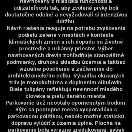
navrhovaný z hľadiska funkčnosti a
udržateľnosti tak, aby zvolené prvky boli
dostatočne odolné a nevyžadovali si intenzívnu
údržbu.
Návrh riešenia reaguje na potrebu zvyšovania
podielu zelene v mestách v kontexte
klimatických zmien a ich dopadu na životné
prostredie a urbánny priestor. Výber
navrhovaných drevín zohľadňuje stanovištné
podmienky, druhovú skladbu územia a taktiež
vizuálne pôsobenie a začlenenie do
architektonického celku. Výsadba okrasných
tráv je monokultúrna s doplnením cibuľovín.
Biele tulipány reflektujú nevinnosť mladého
človeka a pietu daného miesta.
Parkovanie tiež neostalo opomenutým bodom.
Kým sa postupne mesto vysporadúva s
parkovacou politikou, nebolo možné statickú
dopravu vylúčiť z územia úplne. Plocha na
parkovanie bola výrazne zredukovaná, avšak