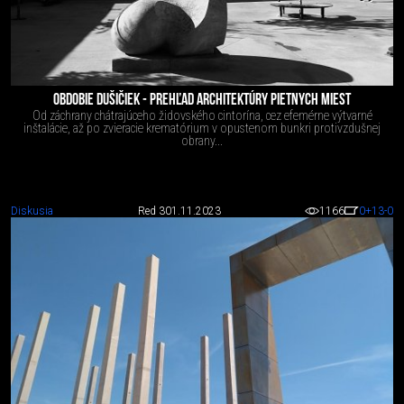
OBDOBIE DUŠIČIEK - PREHĽAD ARCHITEKTÚRY PIETNYCH MIEST
Od záchrany chátrajúceho židovského cintorína, cez efemérne výtvarné
inštalácie, až po zvieracie krematórium v opustenom bunkri protivzdušnej
obrany...
Diskusia
Red 3
01.11.2023
1166
0
+13
-0