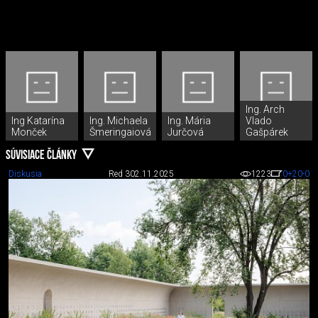
Ing. Arch
Ing Katarína
Ing. Michaela
Ing. Mária
Vlado
Monček
Šmeringaiová
Jurčová
Gašpárek
SÚVISIACE ČLÁNKY
Diskusia
Red 3
02.11.2025
1223
0
+20
-0