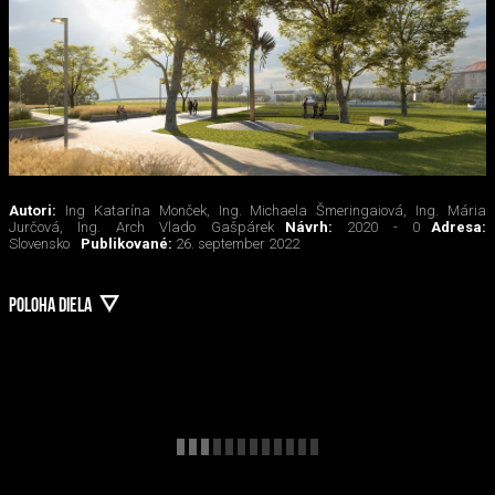
Autori:
Ing Katarína Monček, Ing. Michaela Šmeringaiová, Ing. Mária
Jurčová, Ing. Arch Vlado Gašpárek
Návrh:
2020 - 0
Adresa:
Slovensko
Publikované:
26. september 2022
POLOHA DIELA