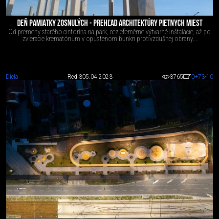
DEŇ PAMIATKY ZOSNULÝCH - PREHĽAD ARCHITEKTÚRY PIETNYCH MIEST
Od premeny starého cintorína na park, cez efemérne výtvarné inštalácie, až po
zvieracie krematórium v opustenom bunkri protivzdušnej obrany...
Diela
Red 3
05.04.2023
3765
0
+73
-10