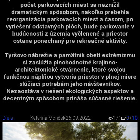
počet parkovacích miest sa neznížil
dramatickým spôsobom, nakoľko prebehla
reorganizácia parkovacích miest a časom, po
vyriešení odstavných plôch, bude parkovanie v
budúcnosti z územia vyčlenené a priestor
ostane ponechaný pre rekreačné aktivity.
Tyršovo nábrežie a pamätník obetí extrémizmu
si zaslúžia plnohodnotné krajinno-
architektonické stvárnenie, ktoré svojou
funkčnou náplňou vytvoria priestor v plnej miere
slúžiaci potrebám jeho návštevníkov.
Nezaostáva v riešení ekologických aspektov a
decentným spôsobom prináša súčasné riešenie.
Diela
Katarína Monček
26.09.2022
171
0
+10