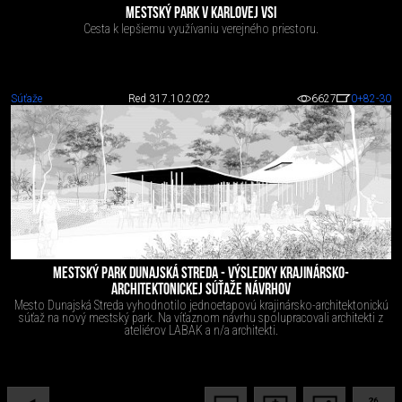
MESTSKÝ PARK V KARLOVEJ VSI
Cesta k lepšiemu využívaniu verejného priestoru.
Súťaže
Red 3
17.10.2022
6627
0
+82
-30
MESTSKÝ PARK DUNAJSKÁ STREDA - VÝSLEDKY KRAJINÁRSKO-
ARCHITEKTONICKEJ SÚŤAŽE NÁVRHOV
Mesto Dunajská Streda vyhodnotilo jednoetapovú krajinársko-architektonickú
súťaž na nový mestský park. Na víťaznom návrhu spolupracovali architekti z
ateliérov LABAK a n/a architekti.
26.