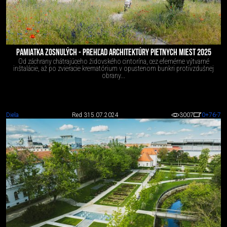
PAMIATKA ZOSNULÝCH - PREHĽAD ARCHITEKTÚRY PIETNYCH MIEST 2025
Od záchrany chátrajúceho židovského cintorína, cez efemérne výtvarné
inštalácie, až po zvieracie krematórium v opustenom bunkri protivzdušnej
obrany...
Diela
Red 3
15.07.2024
3007
0
+76
-7