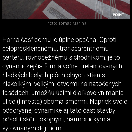
foto: Tomáš Manina
Horná časť domu je úplne opačná. Oproti
celopresklenenému, transparentnému
parteru, rovnobežnému s chodníkom, je to
dynamickejšia forma voľne prelamovaných
hladkých bielych plôch plných stien s
niekoľkými veľkými otvormi na natočených
fasádach, umožňujúcimi diaľkové vnímanie
ulice (i mesta) oboma smermi. Napriek svojej
pôdorysnej dynamike aj táto časť stavby
pôsobí skôr pokojným, harmonickým a
vyrovnaným dojmom.