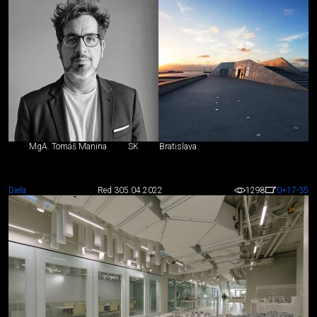
MgA. Tomáš Manina
SK
Bratislava
Diela
Red 3
05.04.2022
1298
0
+17
-35