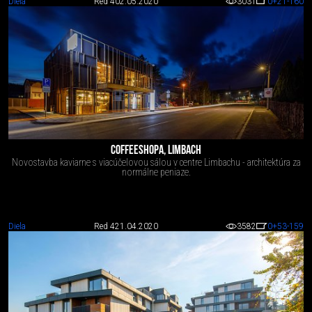
Diela
Red 4
02.05.2020
3031
0
+21
-160
COFFEESHOPA, LIMBACH
Novostavba kaviarne s viacúčelovou sálou v centre Limbachu - architektúra za
normálne peniaze.
Diela
Red 4
21.04.2020
3582
0
+53
-159