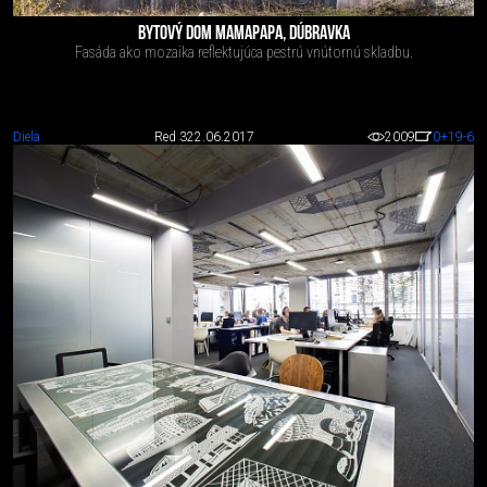
BYTOVÝ DOM MAMAPAPA, DÚBRAVKA
Fasáda ako mozaika reflektujúca pestrú vnútornú skladbu.
Diela
Red 3
22.06.2017
2009
0
+19
-6