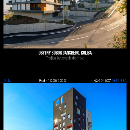
OBYTNÝ SÚBOR GANSBERG, KOLIBA
Trojica bytových domov.
Diela
Red 4
10.06.2020
2946
0
+29
-135