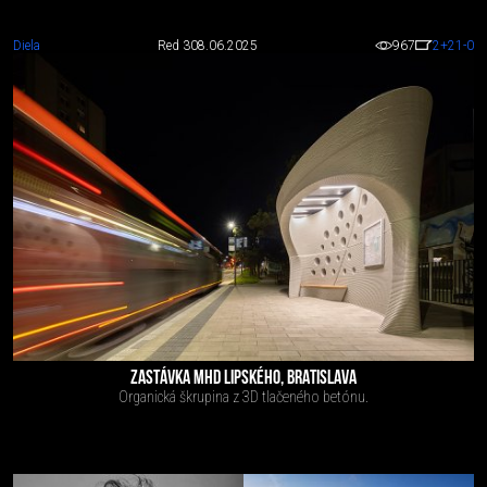
Diela
Red 3
08.06.2025
967
2
+21
-0
ZASTÁVKA MHD LIPSKÉHO, BRATISLAVA
Organická škrupina z 3D tlačeného betónu.