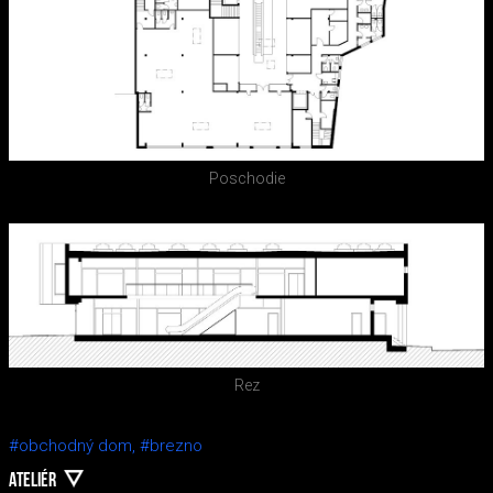
Poschodie
Rez
#obchodný dom,
#brezno
ATELIÉR