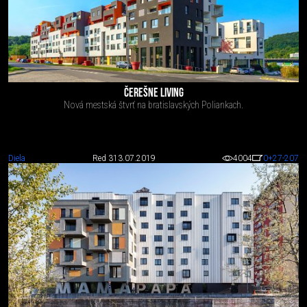
ČEREŠNE LIVING
Nová mestská štvrť na bratislavských Poliankach.
Diela
Red 3
13.07.2019
4004
0
+27
-207