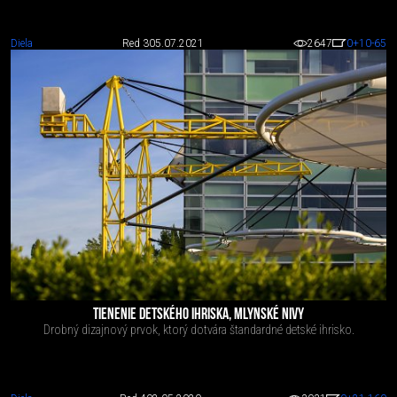
Diela
Red 3
05.07.2021
2647
0
+10
-65
TIENENIE DETSKÉHO IHRISKA, MLYNSKÉ NIVY
Drobný dizajnový prvok, ktorý dotvára štandardné detské ihrisko.