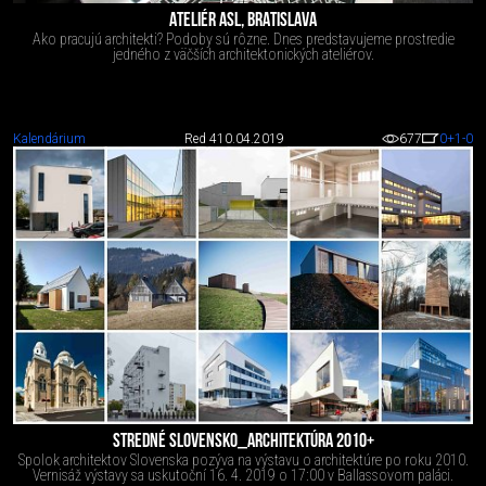
ATELIÉR ASL, BRATISLAVA
Ako pracujú architekti? Podoby sú rôzne. Dnes predstavujeme prostredie
jedného z väčších architektonických ateliérov.
Kalendárium
Red 4
10.04.2019
677
0
+1
-0
STREDNÉ SLOVENSKO_ARCHITEKTÚRA 2010+
Spolok architektov Slovenska pozýva na výstavu o architektúre po roku 2010.
Vernisáž výstavy sa uskutoční 16. 4. 2019 o 17:00 v Ballassovom paláci.