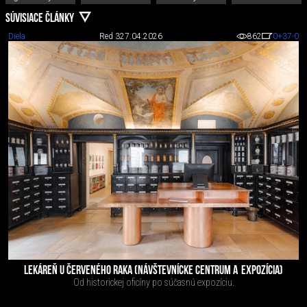
SÚVISIACE ČLÁNKY
Diela
Red 3
27.04.2026
862
0
+37
-0
LEKÁREŇ U ČERVENÉHO RAKA (NÁVŠTEVNÍCKE CENTRUM A EXPOZÍCIA)
Od historickej oficí­ny po súčasnú expozíciu.