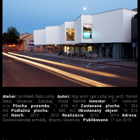
Ateliér:
Architekti Šebo Lichý
Autori:
Mgr.arch. Igor Lichý, Ing. arch. Tomáš
Šebo, Emanuel Zatlukaj, Pavol Remšík
Investor:
OP Centrum
s.r.o
Plocha pozemku:
1 618 m2
Zastavaná plocha:
1 234
m2
Podlažná plocha:
1 530 m2
Obostavaný objem:
10 512
m3
Návrh:
2012 - 2013
Realizácia:
2013 - 2014
Adresa:
Československej armády , Brezno, Slovensko
Publikované:
17. jún 2015